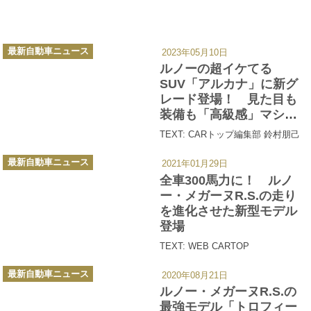
カ
最新自動車ニュース
2023年05月10日
テ
ゴ
ルノーの超イケてる
リ
ー
SUV「アルカナ」に新グ
レード登場！ 見た目も
装備も「高級感」マシマ
シ
TEXT: CARトップ編集部 鈴村朋己
カ
最新自動車ニュース
2021年01月29日
テ
ゴ
全車300馬力に！ ルノ
リ
ー
ー・メガーヌR.S.の走り
を進化させた新型モデル
登場
TEXT: WEB CARTOP
カ
最新自動車ニュース
2020年08月21日
テ
ゴ
ルノー・メガーヌR.S.の
リ
ー
最強モデル「トロフィー