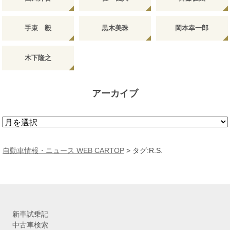
手束 毅
黒木美珠
岡本幸一郎
木下隆之
アーカイブ
ア
ー
カ
自動車情報・ニュース WEB CARTOP
>
タグ:R.S.
イ
ブ
新車試乗記
中古車検索