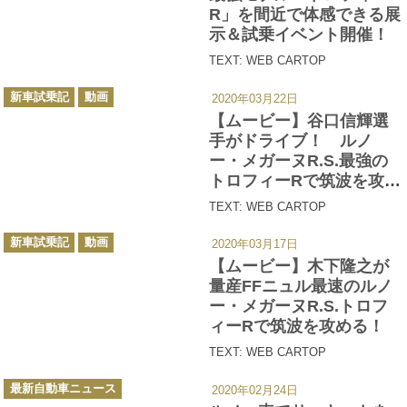
R」を間近で体感できる展
示＆試乗イベント開催！
TEXT: WEB CARTOP
カ
新車試乗記
動画
2020年03月22日
テ
ゴ
【ムービー】谷口信輝選
リ
ー
手がドライブ！ ルノ
ー・メガーヌR.S.最強の
トロフィーRで筑波を攻め
る
TEXT: WEB CARTOP
カ
新車試乗記
動画
2020年03月17日
テ
ゴ
【ムービー】木下隆之が
リ
ー
量産FFニュル最速のルノ
ー・メガーヌR.S.トロフ
ィーRで筑波を攻める！
TEXT: WEB CARTOP
カ
最新自動車ニュース
2020年02月24日
テ
ゴ