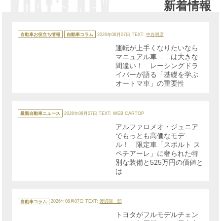
新着情報
カ
テ
自動車お役立ち情報
自動車コラム
2026年08月07日
TEXT:
中谷明彦
ゴ
リ
運転が上手くなりたいなら
ー
マニュアル車……は大きな
間違い！ レーシングドラ
イバーが語る「基礎を学ぶ
オートマ車」の重要性
カ
テ
最新自動車ニュース
2026年08月07日
TEXT: WEB CARTOP
ゴ
リ
アルファロメオ・ジュニア
ー
でもっとも高価なモデ
ル！ 限定車「スポルト ス
ペチアーレ」に奢られた特
別な装備と525万円の価値と
は
カ
テ
自動車コラム
2026年08月07日
TEXT:
渡辺陽一郎
ゴ
リ
トヨタがフルモデルチェン
ー