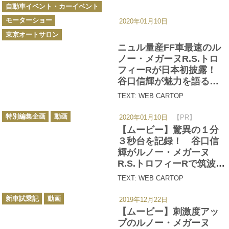
カ
自動車イベント・カーイベント
テ
ゴ
モーターショー
リ
2020年01月10日
ー
東京オートサロン
ニュル量産FF車最速のル
ノー・メガーヌR.S.トロ
フィーRが日本初披露！
谷口信輝が魅力を語る
【東京オートサロン
TEXT: WEB CARTOP
2020】
カ
特別編集企画
動画
2020年01月10日
【PR】
テ
ゴ
【ムービー】驚異の１分
リ
ー
３秒台を記録！ 谷口信
輝がルノー・メガーヌ
R.S.トロフィーRで筑波サ
ーキットを攻める！
TEXT: WEB CARTOP
カ
新車試乗記
動画
2019年12月22日
テ
ゴ
【ムービー】刺激度アッ
リ
ー
プのルノー・メガーヌ