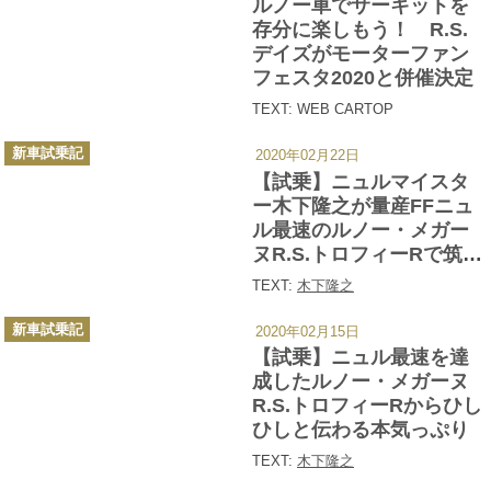
ルノー車でサーキットを
リ
ー
存分に楽しもう！ R.S.
デイズがモーターファン
フェスタ2020と併催決定
TEXT: WEB CARTOP
カ
新車試乗記
2020年02月22日
テ
ゴ
【試乗】ニュルマイスタ
リ
ー
ー木下隆之が量産FFニュ
ル最速のルノー・メガー
ヌR.S.トロフィーRで筑波
を攻める！
TEXT:
木下隆之
カ
新車試乗記
2020年02月15日
テ
ゴ
【試乗】ニュル最速を達
リ
ー
成したルノー・メガーヌ
R.S.トロフィーRからひし
ひしと伝わる本気っぷり
TEXT:
木下隆之