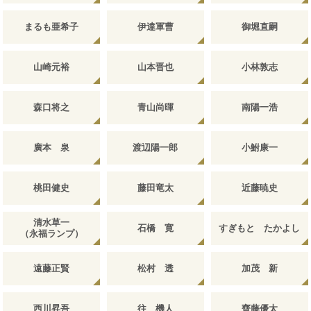
まるも亜希子
伊達軍曹
御堀直嗣
山崎元裕
山本晋也
小林敦志
森口将之
青山尚暉
南陽一浩
廣本 泉
渡辺陽一郎
小鮒康一
桃田健史
藤田竜太
近藤暁史
清水草一
石橋 寛
すぎもと たかよし
（永福ランプ）
遠藤正賢
松村 透
加茂 新
西川昇吾
往 機人
齊藤優太