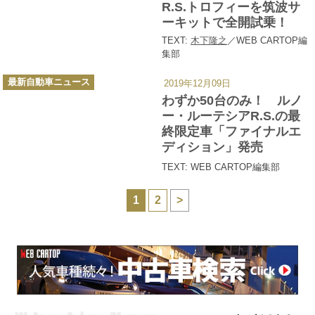
R.S.トロフィーを筑波サ
ーキットで全開試乗！
TEXT:
木下隆之
／WEB CARTOP編
集部
カ
最新自動車ニュース
2019年12月09日
テ
ゴ
わずか50台のみ！ ルノ
リ
ー
ー・ルーテシアR.S.の最
終限定車「ファイナルエ
ディション」発売
TEXT: WEB CARTOP編集部
1
2
>