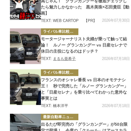
高じゃん！ グランカングーを徹底チェックし
たら魅力しかなかった 黒木美珠×石田貴臣【動
画】
2026年07月30日
TEXT: WEB CARTOP
【PR】
カ
ライバル車比較テスト
テ
ゴ
モータージャーナリスト夫婦が乗って触って結
リ
ー
論！ ルノー グランカングー vs 日産セレナで
休日の主役になるのはドッチ？
2026年07月18日
TEXT:
まるも亜希子
カ
ライバル車比較テスト
テ
ゴ
フランスのオシャレ番長 vs 日本のオモテナシ
リ
ー
王！ 秒で完売した「ルノー グランカングー」
と「日産セレナ」を乗り比べてわかった意外な
事実とは
2026年07月18日
TEXT: 橋本洋平
カ
最新自動車ニュース
テ
ゴ
出るたび即完売の「グランカングー」が50台限
リ
ー
定で登場！ 今度の「クルール」はアースカラ