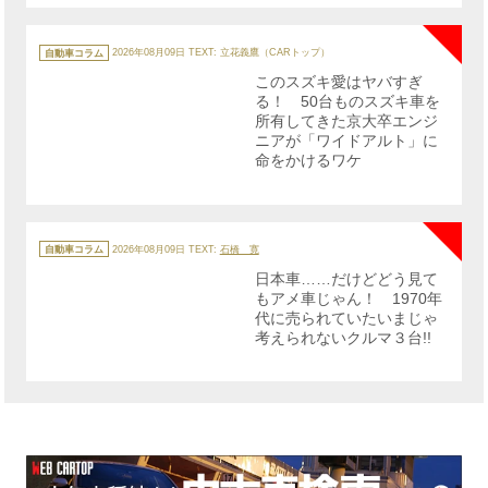
NE
カ
テ
自動車コラム
2026年08月09日
TEXT: 立花義鷹（CARトップ）
ゴ
リ
このスズキ愛はヤバすぎ
ー
る！ 50台ものスズキ車を
所有してきた京大卒エンジ
ニアが「ワイドアルト」に
命をかけるワケ
NE
カ
テ
自動車コラム
2026年08月09日
TEXT:
石橋 寛
ゴ
リ
日本車……だけどどう見て
ー
もアメ車じゃん！ 1970年
代に売られていたいまじゃ
考えられないクルマ３台!!