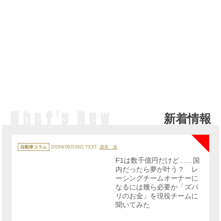
新着情報
NE
カ
テ
自動車コラム
2026年08月09日
TEXT:
廣本 泉
ゴ
リ
F1は数千億円だけど……国
ー
内だったら夢が叶う？ レ
ーシングチームオーナーに
なるには幾ら必要か「ズバ
リのお金」を現役チームに
聞いてみた