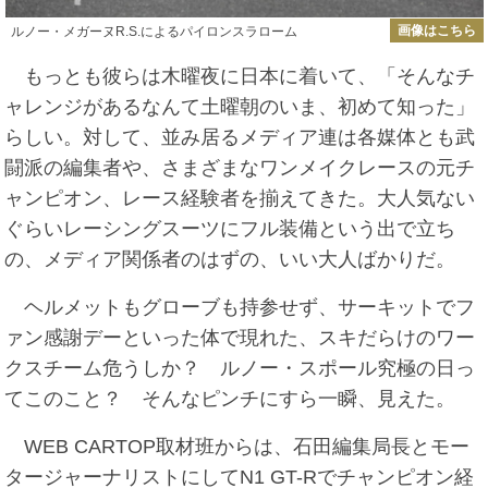
画像はこちら
ルノー・メガーヌR.S.によるパイロンスラローム
もっとも彼らは木曜夜に日本に着いて、「そんなチ
ャレンジがあるなんて土曜朝のいま、初めて知った」
らしい。対して、並み居るメディア連は各媒体とも武
闘派の編集者や、さまざまなワンメイクレースの元チ
ャンピオン、レース経験者を揃えてきた。大人気ない
ぐらいレーシングスーツにフル装備という出で立ち
の、メディア関係者のはずの、いい大人ばかりだ。
ヘルメットもグローブも持参せず、サーキットでフ
ァン感謝デーといった体で現れた、スキだらけのワー
クスチーム危うしか？ ルノー・スポール究極の日っ
てこのこと？ そんなピンチにすら一瞬、見えた。
WEB CARTOP取材班からは、石田編集局長とモー
タージャーナリストにしてN1 GT-Rでチャンピオン経