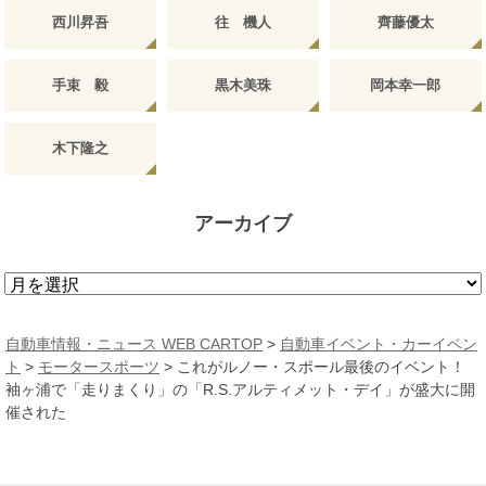
西川昇吾
往 機人
齊藤優太
手束 毅
黒木美珠
岡本幸一郎
木下隆之
アーカイブ
ア
ー
カ
自動車情報・ニュース WEB CARTOP
>
自動車イベント・カーイベン
イ
ト
>
モータースポーツ
>
これがルノー・スポール最後のイベント！
ブ
袖ヶ浦で「走りまくり」の「R.S.アルティメット・デイ」が盛大に開
催された