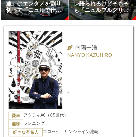
速」はエンタメを割り
レ語られるけどそもそ
切って「ニュルで仕上
も「ニュルブルクリン
げた」にこそ価値があ
ク」って何？
る
南陽一浩
NANYO KAZUHIRO
-
アウディA6（C5世代）
愛車
ランニング
趣味
コロッケ、サンシャイン池崎
好きな有名人