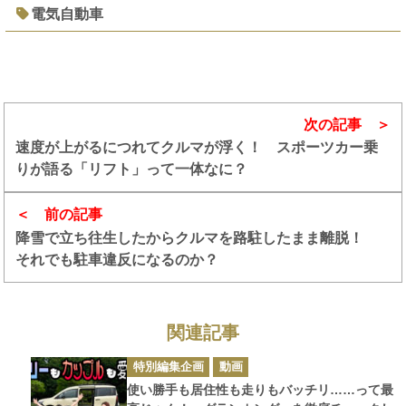
電気自動車
次の記事
速度が上がるにつれてクルマが浮く！ スポーツカー乗
りが語る「リフト」って一体なに？
前の記事
降雪で立ち往生したからクルマを路駐したまま離脱！
それでも駐車違反になるのか？
関連記事
カ
特別編集企画
動画
テ
ゴ
使い勝手も居住性も走りもバッチリ……って最
リ
ー