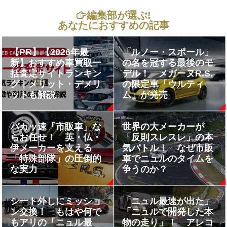
編集部が選ぶ!
あなたにおすすめの記事
【PR】【2026年最
「ルノー・スポール」
新】おすすめ車買取一
の名を冠する最後のモ
括査定サイトランキン
デル！ メガーヌR.S.
グ｜メリット・デメリ
の限定車「ウルティ
ットも解説
ム」が発売
バカッ速「市販車」な
世界の大メーカーが
らお任せ！ 英・仏・
「反則スレスレ」の本
伊メーカーを支える
気バトル！ なぜ市販
「特殊部隊」の圧倒的
車でニュルのタイムを
な実力
争うのか？
シート外しにミッショ
「ニュル最速が出た」
ン交換！ もはや何で
「ニュルで開発した本
もアリの「ニュル最
物の走り」！ アレコ