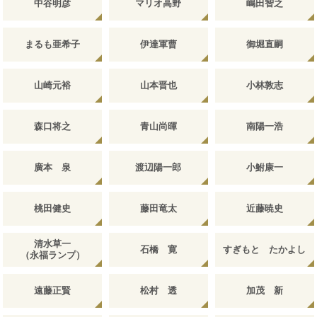
中谷明彦
マリオ高野
嶋田智之
まるも亜希子
伊達軍曹
御堀直嗣
山崎元裕
山本晋也
小林敦志
森口将之
青山尚暉
南陽一浩
廣本 泉
渡辺陽一郎
小鮒康一
桃田健史
藤田竜太
近藤暁史
清水草一
石橋 寛
すぎもと たかよし
（永福ランプ）
遠藤正賢
松村 透
加茂 新