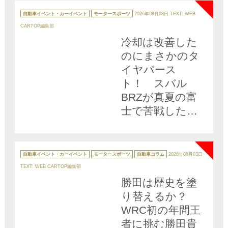
カ
テ
自動車イベント・カーイベント
モータースポーツ
2026年08月08日
TEXT: WEB
ゴ
リ
CARTOP編集部
ー
冷却は改善した
のにまさかのタ
イヤバース
ト！ スバル
BRZが真夏の富
士で苦戦した理
由とは
NEW
カ
テ
自動車イベント・カーイベント
モータースポーツ
自動車コラム
2026年08月03日
ゴ
リ
TEXT: WEB CARTOP編集部
ー
勝田は歴史を塗
り替えるか？
WRC初の年間王
者に挑む勝田貴