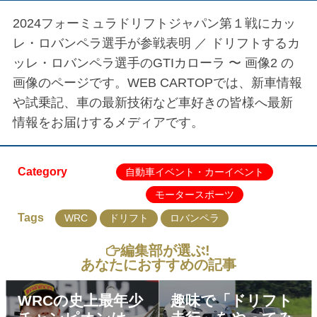
2024フォーミュラドリフトジャパン第１戦にカッ
レ・ロバンペラ選手が参戦表明 ／
ドリフトするカ
ッレ・ロバンペラ選手のGTIカローラ 〜 画像2
の
画像のページです。WEB CARTOPでは、新車情報
や試乗記、車の最新技術など車好きの皆様へ最新
情報をお届けするメディアです。
Category
自動車イベント・カーイベント
モータースポーツ
Tags
WRC
ドリフト
ロバンペラ
編集部が選ぶ!
あなたにおすすめの記事
WRCの史上最年少
趣味で「ドリフト