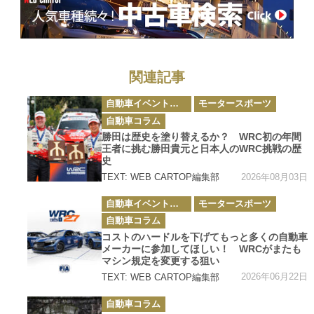
乙通信】
関連記事
カ
自動車イベント・カーイベント
モータースポーツ
テ
ゴ
自動車コラム
リ
ー
勝田は歴史を塗り替えるか？ WRC初の年間
王者に挑む勝田貴元と日本人のWRC挑戦の歴
史
2026年08月03日
TEXT: WEB CARTOP編集部
カ
自動車イベント・カーイベント
モータースポーツ
テ
ゴ
自動車コラム
リ
ー
コストのハードルを下げてもっと多くの自動車
メーカーに参加してほしい！ WRCがまたも
マシン規定を変更する狙い
2026年06月22日
TEXT: WEB CARTOP編集部
カ
自動車コラム
テ