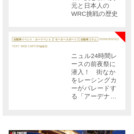
元と日本人の
WRC挑戦の歴史
NEW
カ
テ
自動車イベント・カーイベント
モータースポーツ
自動車コラム
2026年08月02日
ゴ
リ
TEXT: WEB CARTOP編集部
ー
ニュル24時間レ
ースの前夜祭に
潜入！ 街なか
をレーシングカ
ーがパレードす
る「アーデナウ
ワー・レーシン
グデー」の盛り
上がりっぷりに
感動【みどり独