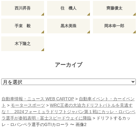
西川昇吾
往 機人
齊藤優太
手束 毅
黒木美珠
岡本幸一郎
木下隆之
アーカイブ
ア
ー
カ
自動車情報・ニュース WEB CARTOP
>
自動車イベント・カーイベン
イ
ト
>
モータースポーツ
>
WRC王者の大迫力ドリフトバトルを見逃す
ブ
な！ 2024フォーミュラドリフトジャパン第１戦にカッレ・ロバンペ
ラ選手が参戦表明・富士スピードウェイに降臨
>
ドリフトするカッ
レ・ロバンペラ選手のGTIカローラ 〜 画像2