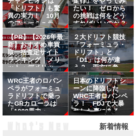
チャンピオンは
走行」をやってみ
「ドリフト」も驚
たい！ ゼロから
異の実力！ 10月
の挑戦は何をどう
のフォーミュラド
すればいいのか？
リフト・ジャパン
【PR】【2026年最
２大ドリフト競技
にやってくる天才
新】おすすめ車買
「フォーミュラ・
「ロバンペラ」っ
取一括査定サイト
ドリフト」と
て何もの？
ランキング｜メリ
「D1」は何が違
ット・デメリット
う？ 両方に参戦
も解説
するドライバーに
WRC王者のロバン
日本のドリフトシ
聞いてみた
ペラがフォーミュ
ーンに降臨した
ラドリフトで乗っ
WRC王者ロバンペ
たGRカローラは
ラ！ FDJで大暴
「1000馬力・
れした裏にある
1200Nm」の怪物
「独自技術」の秘
新着情報
FR車だった
密を探った
NEW