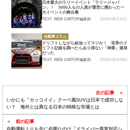
ゴ
日本最大のラリーイベント「ラリージャパ
リ
ン」！ 3000人もの人員が運営に携わった一
ー
大イベントの舞台裏
2026年06月16日
TEXT: WEB CARTOP編集部
カ
自動車コラム
テ
ゴ
ドリフトしながら給油ってマジか！ 世界のド
リ
リフト記録を調べたらあり得ない「神業」連発
ー
だった
2026年05月08日
TEXT: WEB CARTOP編集部
次の記事
いかにも「カッコイイ」クーペ風SUVは日本で成功しな
い？ 海外とは異なる日本の特殊な市場とは
前の記事
自動運転よりも先に必要なのは「ドライバー異常対応シ