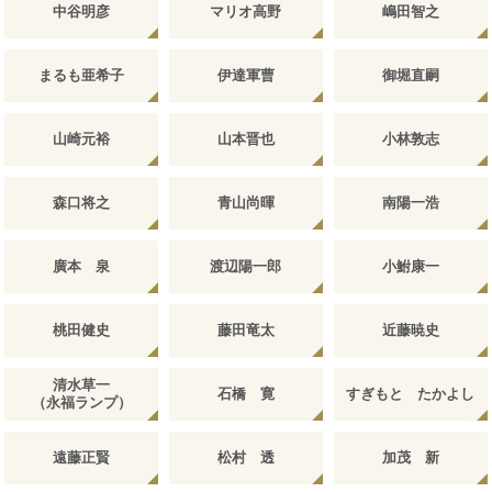
中谷明彦
マリオ高野
嶋田智之
まるも亜希子
伊達軍曹
御堀直嗣
山崎元裕
山本晋也
小林敦志
森口将之
青山尚暉
南陽一浩
廣本 泉
渡辺陽一郎
小鮒康一
桃田健史
藤田竜太
近藤暁史
清水草一
石橋 寛
すぎもと たかよし
（永福ランプ）
遠藤正賢
松村 透
加茂 新