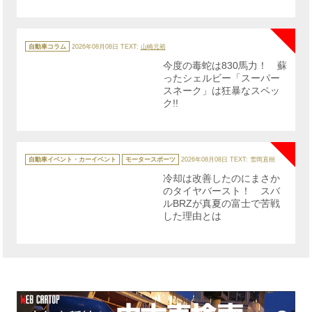
NE
カ
テ
自動車コラム
2026年08月08日
TEXT:
山崎元裕
ゴ
リ
今度の毒蛇は830馬力！ 蘇
ー
ったシェルビー「スーパー
スネーク」は狂暴なスペッ
ク!!
NE
カ
テ
自動車イベント・カーイベント
モータースポーツ
2026年08月08日
TEXT: 雪岡直樹
ゴ
リ
冷却は改善したのにまさか
ー
のタイヤバースト！ スバ
ルBRZが真夏の富士で苦戦
した理由とは