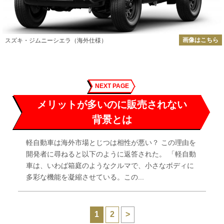
画像はこちら
スズキ・ジムニーシエラ（海外仕様）
NEXT PAGE
メリットが多いのに販売されない
背景とは
軽自動車は海外市場とじつは相性が悪い？ この理由を
開発者に尋ねると以下のように返答された。 「軽自動
車は、いわば箱庭のようなクルマで、小さなボディに
多彩な機能を凝縮させている。この...
1
2
>