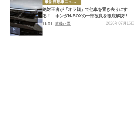
カ
最新自動車ニュース
テ
ゴ
絶対王者が「オラ顔」で他車を置き去りにす
リ
ー
る！ ホンダN-BOXの一部改良を徹底解説!!
2026年07月16日
TEXT:
遠藤正賢