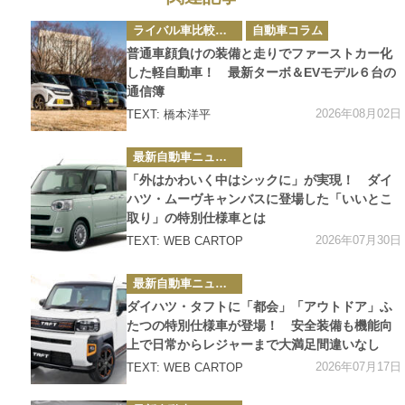
カ
ライバル車比較テスト
自動車コラム
テ
ゴ
普通車顔負けの装備と走りでファーストカー化
リ
ー
した軽自動車！ 最新ターボ＆EVモデル６台の
通信簿
2026年08月02日
TEXT: 橋本洋平
カ
最新自動車ニュース
テ
ゴ
「外はかわいく中はシックに」が実現！ ダイ
リ
ー
ハツ・ムーヴキャンバスに登場した「いいとこ
取り」の特別仕様車とは
2026年07月30日
TEXT: WEB CARTOP
カ
最新自動車ニュース
テ
ゴ
ダイハツ・タフトに「都会」「アウトドア」ふ
リ
ー
たつの特別仕様車が登場！ 安全装備も機能向
上で日常からレジャーまで大満足間違いなし
2026年07月17日
TEXT: WEB CARTOP