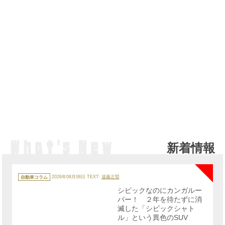
新着情報
NE
カ
テ
自動車コラム
2026年08月08日
TEXT:
遠藤正賢
ゴ
リ
シビックなのにカンガルー
ー
バー！ ２年を待たずに消
滅した「シビックシャト
ル」という異色のSUV