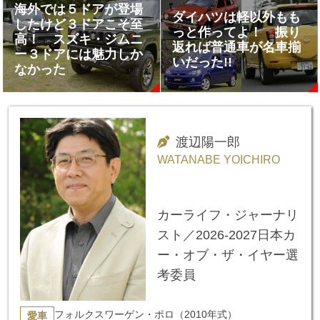
海外では５ドアが登場
ダイハツは軽以外もも
したけど３ドアこそ至
っと作ってよ！ 振り
高！ スズキ・ジムニ
返れば普通車が名車揃
ー３ドアには魅力しか
いだった!!
なかった
渡辺陽一郎
WATANABE YOICHIRO
カーライフ・ジャーナリ
スト／2026-2027日本カ
ー・オブ・ザ・イヤー選
考委員
フォルクスワーゲン・ポロ（2010年式）
愛車