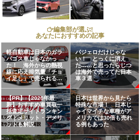
編集部が選ぶ!
あなたにおすすめの記事
軽自動車は日本のガラ
パジェロだけじゃな
パゴス車じゃなかっ
い！ とっくに消え
た！ 海外からの熱視
た……と思ったらじつ
線に応え排気量「チョ
は海外で売ってた日本
イ足し」で売られるＫ
車３選
カーたち
【PR】【2026年最
日本は世界から見たら
新】おすすめ車買取一
特殊な市場！ 日本じ
括査定サイトランキン
ゃイマイチな車種がア
グ｜メリット・デメリ
メリカでは30倍も売れ
ットも解説
る例もあった