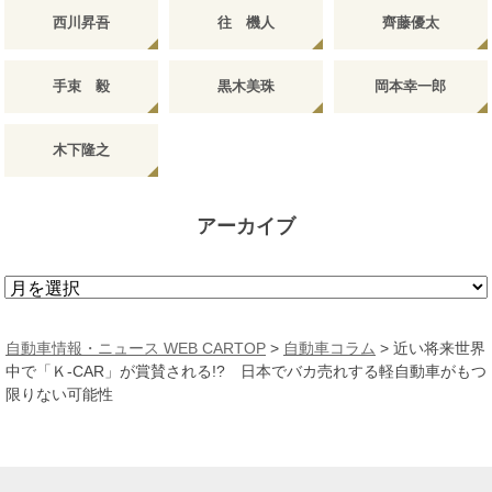
西川昇吾
往 機人
齊藤優太
手束 毅
黒木美珠
岡本幸一郎
木下隆之
アーカイブ
ア
ー
カ
自動車情報・ニュース WEB CARTOP
>
自動車コラム
>
近い将来世界
イ
中で「Ｋ-CAR」が賞賛される!? 日本でバカ売れする軽自動車がもつ
ブ
限りない可能性