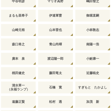
中谷明彦
マリオ高野
嶋田智之
まるも亜希子
伊達軍曹
御堀直嗣
山崎元裕
山本晋也
小林敦志
森口将之
青山尚暉
南陽一浩
廣本 泉
渡辺陽一郎
小鮒康一
桃田健史
藤田竜太
近藤暁史
清水草一
石橋 寛
すぎもと たかよし
（永福ランプ）
遠藤正賢
松村 透
加茂 新