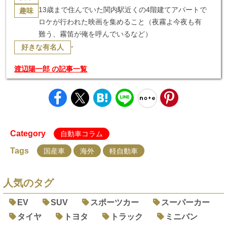
13歳まで住んでいた関内駅近くの4階建てアパートで
趣味
ロケが行われた映画を集めること（夜霧よ今夜も有
難う、霧笛が俺を呼んでいるなど）
-
好きな有名人
渡辺陽一郎 の記事一覧
Category
自動車コラム
Tags
国産車
海外
軽自動車
人気のタグ
EV
SUV
スポーツカー
スーパーカー
タイヤ
トヨタ
トラック
ミニバン