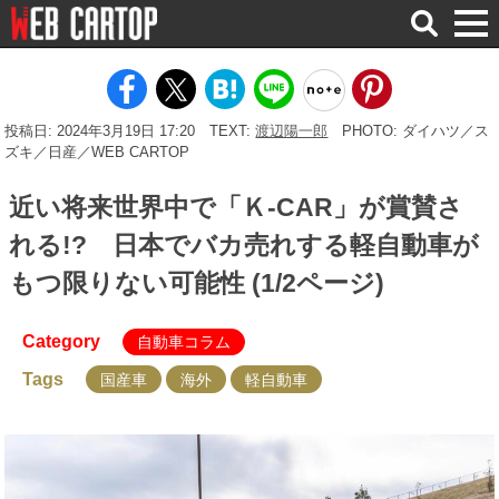
検
索
投稿日: 2024年3月19日 17:20
TEXT:
渡辺陽一郎
PHOTO: ダイハツ／ス
ズキ／日産／WEB CARTOP
近い将来世界中で「Ｋ-CAR」が賞賛さ
れる!? 日本でバカ売れする軽自動車が
もつ限りない可能性 (1/2ページ)
Category
自動車コラム
Tags
国産車
海外
軽自動車