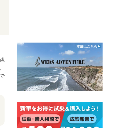
本編はこちら
跳
、
で