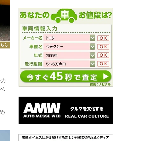
こちら
も
ルカ
ベ
め