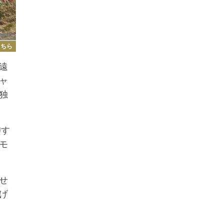
こちら
遠
ャ
独
仰す
モ
せ
げ