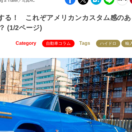
ng a Trailer／写真AC
する！ これぞアメリカンカスタム感のあ
(1/2ページ)
Category
Tags
自動車コラム
ハイドロ
輸