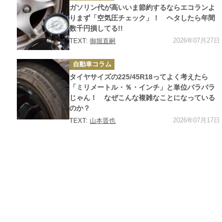
ゴ
ガソリン代が高いいま節約するならエコランよ
リ
ー
りまず「空気圧チェック」！ ヘタしたら年間
数千円損してる!!
2026年07月27日
TEXT:
御堀直嗣
カ
自動車コラム
テ
ゴ
タイヤサイズの225/45R18ってよく考えたら
リ
ー
「ミリメートル・％・インチ」と単位バラバラ
じゃん！ なぜこんな複雑なことになっている
のか？
2026年07月17日
TEXT:
山本晋也