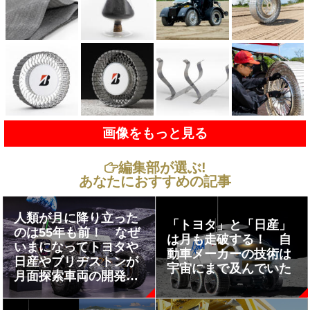
画像をもっと見る
編集部が選ぶ!
あなたにおすすめの記事
人類が月に降り立った
「トヨタ」と「日産」
のは55年も前！ なぜ
は月も走破する！ 自
いまになってトヨタや
動車メーカーの技術は
日産やブリヂストンが
宇宙にまで及んでいた
月面探索車両の開発を
行うのか？