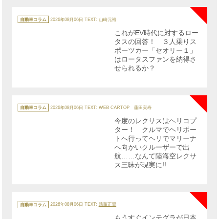
NE
カ
テ
自動車コラム
2026年08月06日
TEXT: 山崎元裕
ゴ
リ
これがEV時代に対するロー
ー
タスの回答！ ３人乗りス
ポーツカー「セオリー１」
はロータスファンを納得さ
せられるか？
NE
カ
テ
自動車コラム
2026年08月06日
TEXT: WEB CARTOP 藤田実寿
ゴ
リ
今度のレクサスはヘリコプ
ー
ター！ クルマでヘリポー
トへ行ってヘリでマリーナ
へ向かいクルーザーで出
航……なんて陸海空レクサ
ス三昧が現実に!!
NE
カ
テ
自動車コラム
2026年08月06日
TEXT:
遠藤正賢
ゴ
リ
もうすぐインテグラが日本
ー