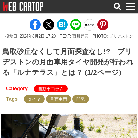
検
索
投稿日: 2024年8月2日 17:20
TEXT:
西川昇吾
PHOTO: ブリヂストン
鳥取砂丘なくして月面探査なし!? ブリ
ヂストンの月面車用タイヤ開発が行われ
る「ルナテラス」とは？ (1/2ページ)
Category
自動車コラム
Tags
タイヤ
月面車両
開発