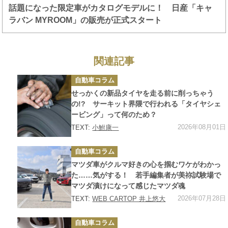
話題になった限定車がカタログモデルに！ 日産「キャ
ラバン MYROOM」の販売が正式スタート
関連記事
カ
自動車コラム
テ
ゴ
せっかくの新品タイヤを走る前に削っちゃう
リ
ー
の!? サーキット界隈で行われる「タイヤシェ
ービング」って何のため？
2026年08月01日
TEXT:
小鮒康一
カ
自動車コラム
テ
ゴ
マツダ車がクルマ好きの心を掴むワケがわかっ
リ
ー
た……気がする！ 若手編集者が美祢試験場で
マツダ漬けになって感じたマツダ魂
2026年07月28日
TEXT:
WEB CARTOP 井上悠大
カ
自動車コラム
テ