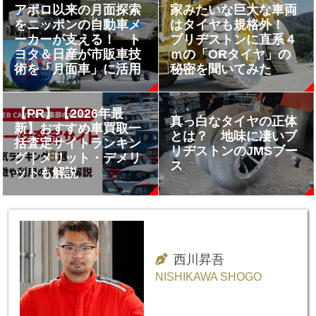
アポロ以来の月面探索
家みたいな巨大な車両
をニッポンの自動車メ
はタイヤも規格外！
ーカーが支える！ ト
ブリヂストンに直系４
ヨタ＆日産が市販車技
ｍの「ORタイヤ」の
術を「月面車」に活用
秘密を聞いてみた
【PR】【2026年最
真っ白なタイヤの正体
新】おすすめ車買取一
とは？ 地味に凄いブ
括査定サイトランキン
リヂストンのJMSブー
グ｜メリット・デメリ
ス
ットも解説
西川昇吾
NISHIKAWA SHOGO