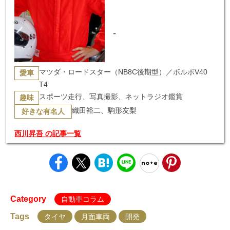
-
マツダ・ロードスター（NB8C後期型）／ボルボV40
愛車
T4
スポーツ走行、写真撮影、ネットラジオ鑑賞
趣味
織田裕二、駒形友梨
好きな有名人
西川昇吾 の記事一覧
Category
自動車コラム
Tags
タイヤ
月面車両
開発