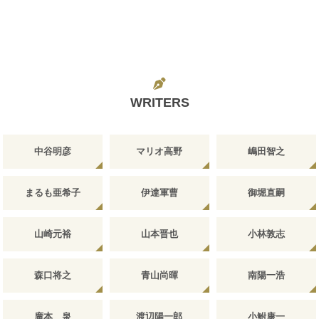
WRITERS
中谷明彦
マリオ高野
嶋田智之
まるも亜希子
伊達軍曹
御堀直嗣
山崎元裕
山本晋也
小林敦志
森口将之
青山尚暉
南陽一浩
廣本 泉
渡辺陽一郎
小鮒康一