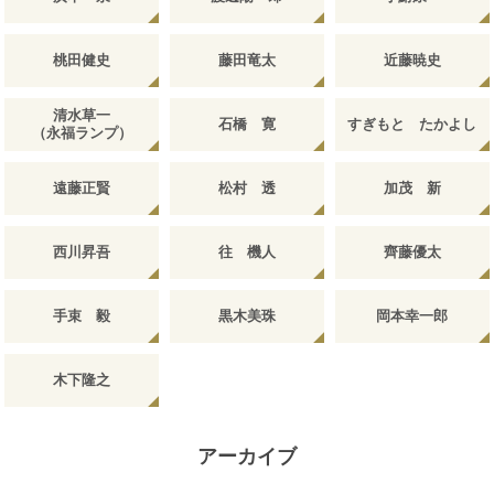
桃田健史
藤田竜太
近藤暁史
清水草一
石橋 寛
すぎもと たかよし
（永福ランプ）
遠藤正賢
松村 透
加茂 新
西川昇吾
往 機人
齊藤優太
手束 毅
黒木美珠
岡本幸一郎
木下隆之
アーカイブ