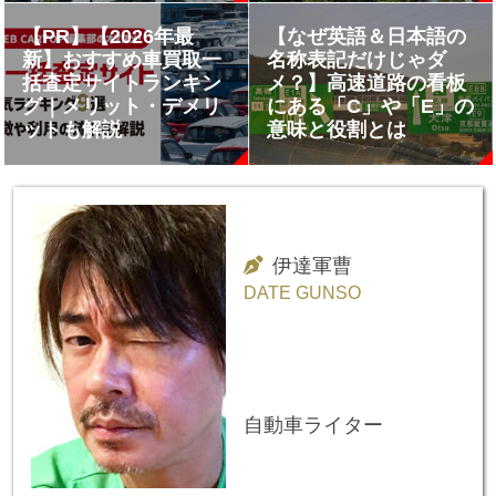
【PR】【2026年最
【なぜ英語＆日本語の
新】おすすめ車買取一
名称表記だけじゃダ
括査定サイトランキン
メ？】高速道路の看板
グ｜メリット・デメリ
にある「C」や「E」の
ットも解説
意味と役割とは
伊達軍曹
DATE GUNSO
自動車ライター