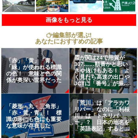
画像をもっと見る
編集部が選ぶ!
あなたにおすすめの記事
霞が関は24で用賀が
「赤」「黄」「青」
307……順番かと思い
「緑」が使われる標識
きや抜けもある！ よ
の色！ 意味と色の関
く見たら高速の出口や
係が奥深い世界だった
JCTに「番号」が振ら
れてるけど一体何のた
め？
「荒川」は「アラカワ
「菱形・丸・三角形」
リバー」なのに「利根
「赤・黄・青」！ 標
川」は「トネリバ
識の形にも色にも重要
ー」？ 日本の地名を
な意味が存在した
「英語表記」するとき
の謎