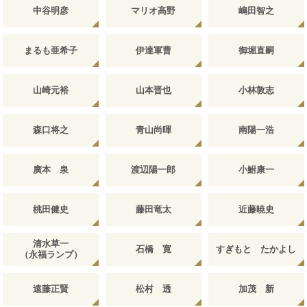
中谷明彦
マリオ高野
嶋田智之
まるも亜希子
伊達軍曹
御堀直嗣
山崎元裕
山本晋也
小林敦志
森口将之
青山尚暉
南陽一浩
廣本 泉
渡辺陽一郎
小鮒康一
桃田健史
藤田竜太
近藤暁史
清水草一
石橋 寛
すぎもと たかよし
（永福ランプ）
遠藤正賢
松村 透
加茂 新