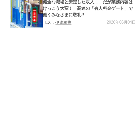
健全な職場と安定した収入……だが業務内容は
リ
ー
けっこう大変！ 高速の「有人料金ゲート」で
働くみなさまに敬礼!!
2026年06月04日
TEXT:
伊達軍曹