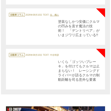
NE
カ
テ
自動車コラム
2026年08月10日
TEXT:
往 機人
ゴ
リ
塗装なしかつ安価にクルマ
ー
の凹みを直す魔法の技
術！ 「デントリペア」が
いまジワリ広まっている!!
NE
カ
テ
自動車コラム
2026年08月10日
TEXT: 中谷明彦
ゴ
リ
いくら「ゴッツいブレー
ー
キ」を付けてもクルマは止
まらない！ レーシングド
ライバーが語るクルマの制
動距離を司る意外な要素