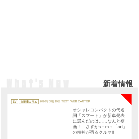
新着情報
NE
カ
テ
EV
自動車コラム
2026年08月10日
TEXT: WEB CARTOP
ゴ
リ
オシャレコンパクトの代名
ー
詞「スマート」が新車発表
に選んだのは……なんと壁
画！ さすがs＋m＋「art」
の精神が宿るクルマ!!