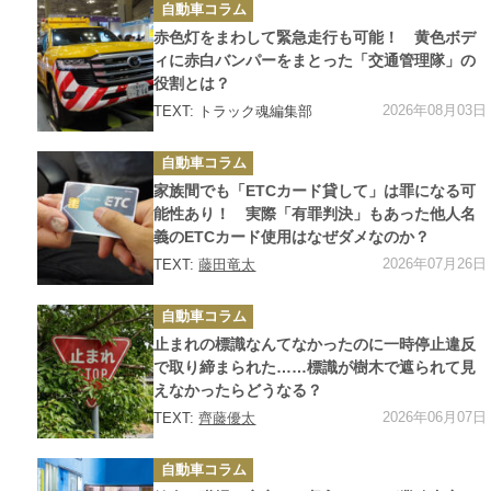
カ
自動車コラム
テ
ゴ
赤色灯をまわして緊急走行も可能！ 黄色ボデ
リ
ー
ィに赤白バンパーをまとった「交通管理隊」の
役割とは？
2026年08月03日
TEXT: トラック魂編集部
カ
自動車コラム
テ
ゴ
家族間でも「ETCカード貸して」は罪になる可
リ
ー
能性あり！ 実際「有罪判決」もあった他人名
義のETCカード使用はなぜダメなのか？
2026年07月26日
TEXT:
藤田竜太
カ
自動車コラム
テ
ゴ
止まれの標識なんてなかったのに一時停止違反
リ
ー
で取り締まられた……標識が樹木で遮られて見
えなかったらどうなる？
2026年06月07日
TEXT:
齊藤優太
カ
自動車コラム
テ
ゴ