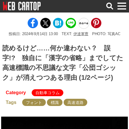
検
索
投稿日: 2024年9月14日 13:00
TEXT:
伊達軍曹
PHOTO: 写真AC
読めるけど……何か違わない？ 誤
字!? 独自に「漢字の省略」までしてた
高速標識の不思議な文字「公団ゴシッ
ク」が消えつつある理由 (1/2ページ)
Category
自動車コラム
Tags
フォント
標識
高速道路