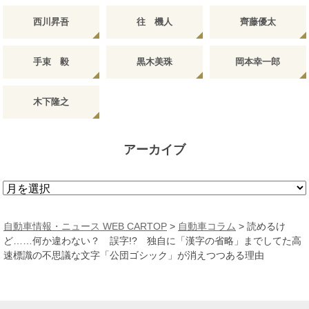
西川昇吾
往 機人
齊藤優太
手束 毅
黒木美珠
岡本幸一郎
木下隆之
アーカイブ
ア
ー
カ
自動車情報・ニュース WEB CARTOP
>
自動車コラム
>
読めるけ
イ
ど……何か違わない？ 誤字!? 独自に「漢字の省略」までしてた高
ブ
速標識の不思議な文字「公団ゴシック」が消えつつある理由