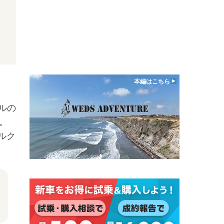
本編はこちら
ルの
。
ルク