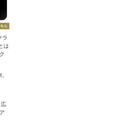
こちら
クラ
とは
ク
t、
、広
ア