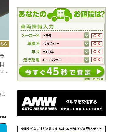
こちら
ラ
日
ード・
は