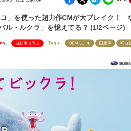
SUBARU／WEB CARTOP
ッコ」を使った超力作CMが大ブレイク！ 
ル・ルクラ」を憶えてる？ (1/2ページ)
ory
Tags
自動車コラム
OEMモデル
国産車
軽自