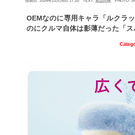
投稿日: 2024年11月26日 17:20
TEXT:
青山尚暉
PHOTO: 
OEMなのに専用キャラ「ルクラ
のにクルマ自体は影薄だった「スバ
Categ