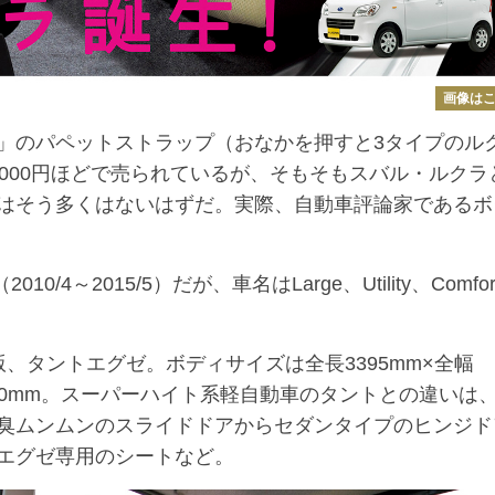
画像は
」のパペットストラップ（おなかを押すと3タイプのル
3000円ほどで売られているが、そもそもスバル・ルクラ
はそう多くはないはずだ。実際、自動車評論家であるボ
4～2015/5）だが、車名はLarge、Utility、Comfor
タントエグゼ。ボディサイズは全長3395mm×全幅
2490mm。スーパーハイト系軽自動車のタントとの違いは
臭ムンムンのスライドドアからセダンタイプのヒンジド
エグゼ専用のシートなど。