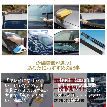
編集部が選ぶ!
あなたにおすすめの記事
「キレイになりゃい
【PR】【2026年最
い」じゃないのよ！
新】おすすめ車買取一
道具にケミカルに洗い
括査定サイトランキン
方まで「落ちると深
グ｜メリット・デメリ
い」洗車沼
ットも解説