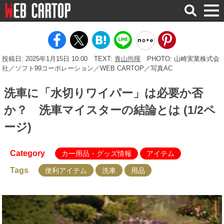
検
索
投稿日: 2025年1月15日 10:00
TEXT:
青山尚暉
PHOTO: 山崎実業株式会
社／ソフト99コーポレーション／WEB CARTOP／写真AC
洗車に「水切りワイパー」は必要か否
か？ 洗車マイスターの結論とは (1/2ペ
ージ)
Category
カー用品・グッズ情報
アイテム
Tags
便利アイテム
洗車
用品