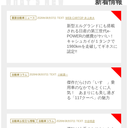
新着情報
NE
カ
テ
最新自動車ニュース
2026年08月07日
TEXT:
WEB CARTOP 井上悠大
ゴ
リ
新型エルグランドにも搭載
ー
される日産の第三世代e-
POWERの燃費がヤバい！
キャシュカイが１タンクで
1980kmを走破してギネスに
認定!!
NE
カ
テ
自動車コラム
2026年08月07日
TEXT:
小鮒康一
ゴ
リ
傑作だらけの「いすゞ」乗
ー
用車のなかでもとくに人
気！ あまりにも美し過ぎ
る「117クーペ」の魅力
NE
カ
テ
自動車お役立ち情報
自動車コラム
2026年08月07日
TEXT:
中谷明彦
ゴ
リ