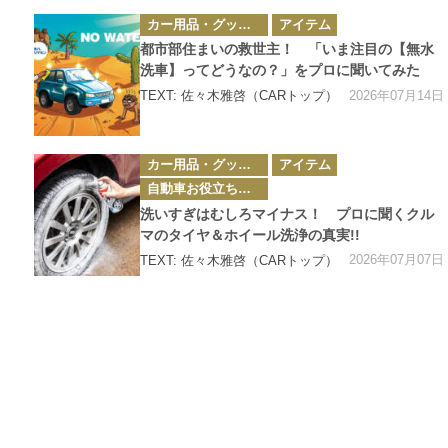
カ
カー用品・グッズ情報
アイテム
テ
ゴ
都市部住まいの救世主！ 「いま注目の【無水
リ
ー
洗車】ってどうなの？」をプロに聞いてみた
2026年07月14日
TEXT: 佐々木雅啓（CARトップ）
カ
カー用品・グッズ情報
アイテム
テ
ゴ
自動車お役立ち情報
リ
ー
洗いすぎはむしろマイナス！ プロに聞くクル
マのタイヤ＆ホイール洗浄の真実!!
2026年07月07日
TEXT: 佐々木雅啓（CARトップ）