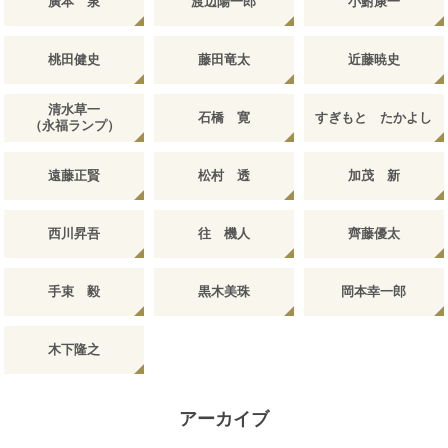
廣本 泉
渡辺陽一郎
小鮒康一
桃田健史
藤田竜太
近藤暁史
清水草一
石橋 寛
すぎもと たかよし
（永福ランプ）
遠藤正賢
松村 透
加茂 新
西川昇吾
往 機人
齊藤優太
手束 毅
黒木美珠
岡本幸一郎
木下隆之
アーカイブ