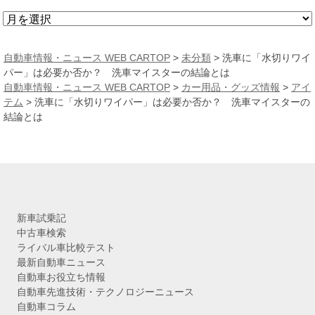
ア
ー
カ
自動車情報・ニュース WEB CARTOP
>
未分類
>
洗車に「水切りワイ
イ
パー」は必要か否か？ 洗車マイスターの結論とは
ブ
自動車情報・ニュース WEB CARTOP
>
カー用品・グッズ情報
>
アイ
テム
>
洗車に「水切りワイパー」は必要か否か？ 洗車マイスターの
結論とは
新車試乗記
中古車検索
ライバル車比較テスト
最新自動車ニュース
自動車お役立ち情報
自動車先進技術・テクノロジーニュース
自動車コラム