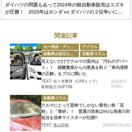
ダイハツの問題もあって2024年の軽自動車販売はスズキ
が圧勝！ 2025年はホンダ vs ダイハツの２位争いに注
目!!
関連記事
カ
カー用品・グッズ情報
アイテム
テ
ゴ
自動車お役立ち情報
自動車コラム
リ
ー
見えないだけでクルマの室内は「汚れのデパー
ト」！ 雑菌繁殖からの悪臭を防ぐ「車内清掃
の正解」をプロに聞いた
TEXT: 佐々木雅啓（CARトップ）
2026年07
月29日
取材協力:SOFT99
カ
自動車コラム
テ
ゴ
クルマにとって恐怖でしかない黄色い粉「花
リ
ー
粉」と「黄砂」！ 普通の洗車はNGな両者の対
処法を洗車マイスターが伝授!!
2026年07月14日
TEXT:
青山尚暉