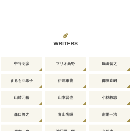
WRITERS
中谷明彦
マリオ高野
嶋田智之
まるも亜希子
伊達軍曹
御堀直嗣
山崎元裕
山本晋也
小林敦志
森口将之
青山尚暉
南陽一浩