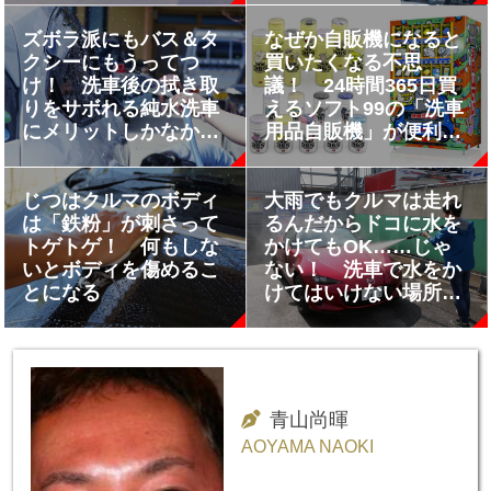
ズボラ派にもバス＆タ
なぜか自販機になると
クシーにもうってつ
買いたくなる不思
け！ 洗車後の拭き取
議！ 24時間365日買
りをサボれる純水洗車
えるソフト99の「洗車
にメリットしかなかっ
用品自販機」が便利な
た
上にファンキー!!
じつはクルマのボディ
大雨でもクルマは走れ
は「鉄粉」が刺さって
るんだからドコに水を
トゲトゲ！ 何もしな
かけてもOK……じゃ
いとボディを傷めるこ
ない！ 洗車で水をか
とになる
けてはいけない場所と
は
青山尚暉
AOYAMA NAOKI