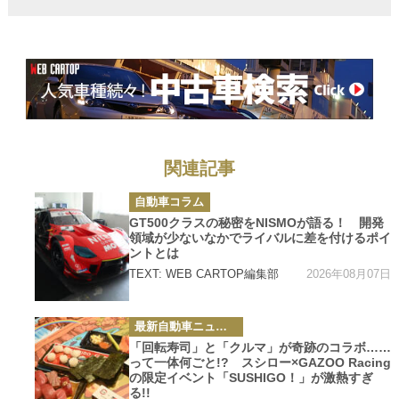
ーの難しさ
関連記事
カ
自動車コラム
テ
ゴ
GT500クラスの秘密をNISMOが語る！ 開発
リ
領域が少ないなかでライバルに差を付けるポイ
ー
ントとは
2026年08月07日
TEXT: WEB CARTOP編集部
カ
最新自動車ニュース
テ
ゴ
「回転寿司」と「クルマ」が奇跡のコラボ……
リ
って一体何ごと!? スシロー×GAZOO Racing
ー
の限定イベント「SUSHIGO！」が激熱すぎ
る!!