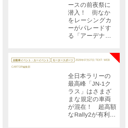
ースの前夜祭に
潜入！ 街なか
をレーシングカ
ーがパレードす
る「アーデナウ
ワー・レーシン
NEW
グデー」の盛り
上がりっぷりに
カ
テ
自動車イベント・カーイベント
モータースポーツ
2026年07月27日
TEXT: WEB
ゴ
感動【みどり独
リ
CARTOP編集部
ー
乙通信】
全日本ラリーの
最高峰「JN-1ク
ラス」はさまざ
まな規定の車両
が混在！ 超高額
なRally2が有利と
も限らないラリ