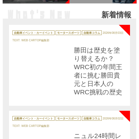
キ「レース用語」
も解説
新着情報
10選
NEW
カ
テ
自動車イベント・カーイベント
モータースポーツ
自動車コラム
2026年08月03日
ゴ
リ
TEXT: WEB CARTOP編集部
ー
勝田は歴史を塗
り替えるか？
WRC初の年間王
者に挑む勝田貴
元と日本人の
WRC挑戦の歴史
NEW
カ
テ
自動車イベント・カーイベント
モータースポーツ
自動車コラム
2026年08月02日
ゴ
リ
TEXT: WEB CARTOP編集部
ー
ニュル24時間レ