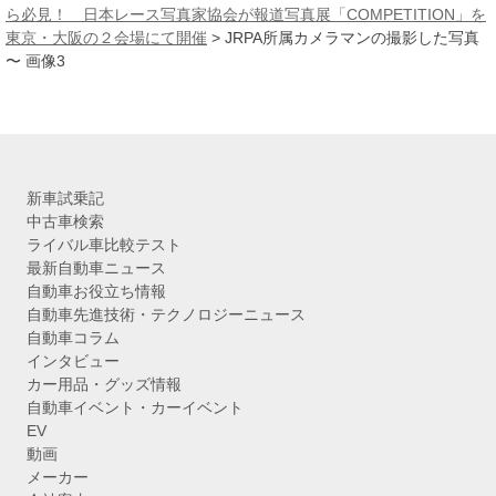
ブ
ら必見！ 日本レース写真家協会が報道写真展「COMPETITION」を
東京・大阪の２会場にて開催
>
JRPA所属カメラマンの撮影した写真
〜 画像3
新車試乗記
中古車検索
ライバル車比較テスト
最新自動車ニュース
自動車お役立ち情報
自動車先進技術・テクノロジーニュース
自動車コラム
インタビュー
カー用品・グッズ情報
自動車イベント・カーイベント
EV
動画
メーカー