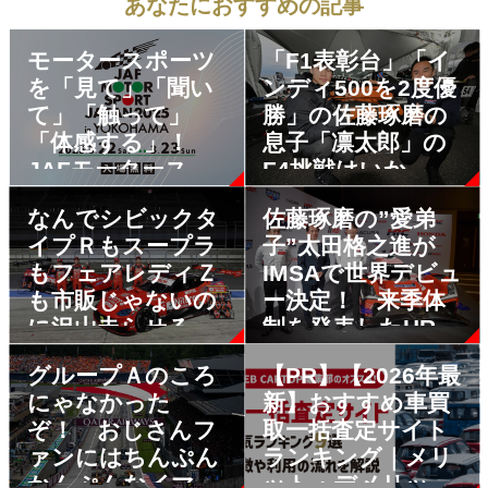
あなたにおすすめの記事
モータースポーツ
「F1表彰台」「イ
を「見て」「聞い
ンディ500を2度優
て」「触って」
勝」の佐藤琢磨の
「体感する」！
息子「凛太郎」の
JAFモータースポ
F4挑戦はいか
ーツジャパン2025
に！ 最速の遺伝
なんでシビックタ
佐藤琢磨の”愛弟
が開催地を横浜に
子をもつルーキー
イプＲもスープラ
子”太田格之進が
移して2025年も開
の闘いを追った
もフェアレディＺ
IMSAで世界デビュ
催決定
も市販じゃないの
ー決定！ 来季体
に沢山走らせる必
制を発表したHRC
要がある？ スー
が2025年もモータ
グループＡのころ
【PR】【2026年最
パーGTのGT500に
ースポーツを盛り
にゃなかった
新】おすすめ車買
同じマシンが複数
上げる
ぞ！ おじさんフ
取一括査定サイト
参戦するワケ
ァンにはちんぷん
ランキング｜メリ
かんぷんなイマド
ット・デメリット