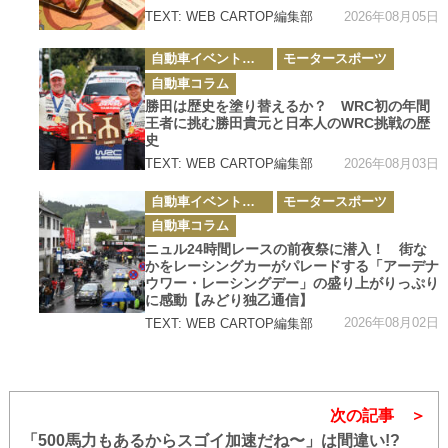
2026年08月05日
TEXT: WEB CARTOP編集部
カ
自動車イベント・カーイベント
モータースポーツ
テ
ゴ
自動車コラム
リ
ー
勝田は歴史を塗り替えるか？ WRC初の年間
王者に挑む勝田貴元と日本人のWRC挑戦の歴
史
2026年08月03日
TEXT: WEB CARTOP編集部
カ
自動車イベント・カーイベント
モータースポーツ
テ
ゴ
自動車コラム
リ
ー
ニュル24時間レースの前夜祭に潜入！ 街な
かをレーシングカーがパレードする「アーデナ
ウワー・レーシングデー」の盛り上がりっぷり
に感動【みどり独乙通信】
2026年08月02日
TEXT: WEB CARTOP編集部
次の記事
「500馬力もあるからスゴイ加速だね〜」は間違い!?