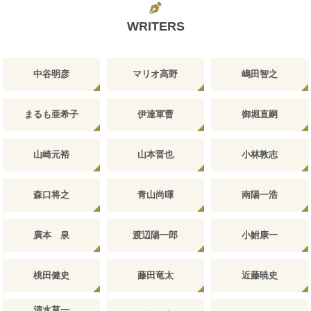
WRITERS
中谷明彦
マリオ高野
嶋田智之
まるも亜希子
伊達軍曹
御堀直嗣
山崎元裕
山本晋也
小林敦志
森口将之
青山尚暉
南陽一浩
廣本 泉
渡辺陽一郎
小鮒康一
桃田健史
藤田竜太
近藤暁史
清水草一