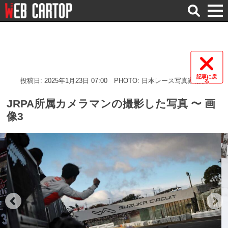
検
索
記事に戻
投稿日: 2025年1月23日 07:00
PHOTO: 日本レース写真家協会
る
JRPA所属カメラマンの撮影した写真 〜 画
像3