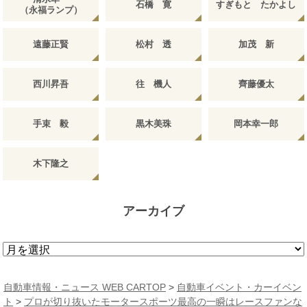
石橋 寛
すぎもと たかよし
（永福ランプ）
遠藤正賢
松村 透
加茂 新
西川昇吾
往 機人
齊藤優太
手束 毅
黒木美珠
岡本幸一郎
木下隆之
アーカイブ
ア
ー
カ
自動車情報・ニュース WEB CARTOP
>
自動車イベント・カーイベン
イ
ト
>
プロが切り抜いたモータースポーツ最高の一瞬はレースファンな