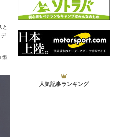
スと
モデ
1型
人気記事ランキング