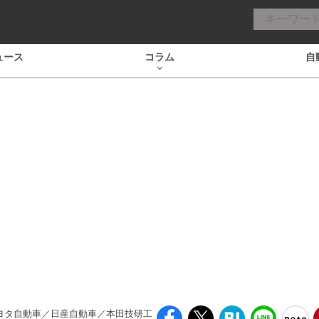
ュース
コラム
自
 トヨタ自動車／日産自動車／本田技研工