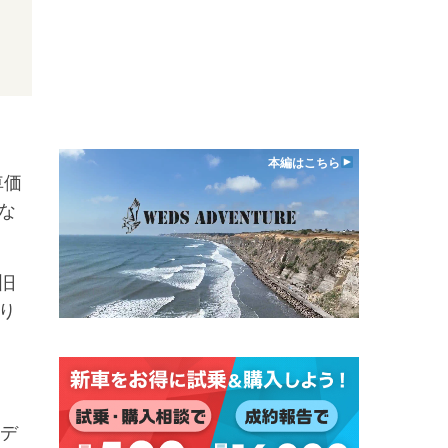
本編はこちら
車価
な
旧
り
デ