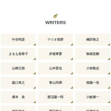
WRITERS
中谷明彦
マリオ高野
嶋田智之
まるも亜希子
伊達軍曹
御堀直嗣
山崎元裕
山本晋也
小林敦志
森口将之
青山尚暉
南陽一浩
廣本 泉
渡辺陽一郎
小鮒康一