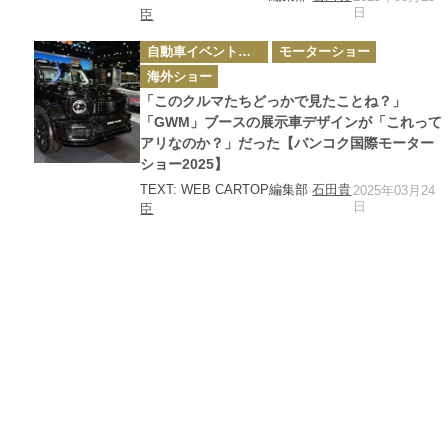
日
臣
カ
自動車イベント・カーイベント
モーターショー
テ
ゴ
海外ショー
リ
ー
「このクルマたちどっかで見たことね？」
「GWM」ブースの展示車デザインが「これって
アリなのか？」だった【バンコク国際モーター
ショー2025】
TEXT: WEB CARTOP編集部
石田貴
2025年03月24
日
臣