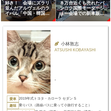
好き！ 会場にズラリ
８万台近くも売れたバ
並んだアルヴェルのラ
ンコク国際モーターシ
イバル「中国・韓国メ
ョー会場での新車販売
ーカーのラグジュアリ
の内訳
ーミニバン」を一挙紹
介【バンコク国際モー
ターショー2025】
小林敦志
ATSUSHI KOBAYASHI
-
2019年式トヨタ・カローラ セダン S
愛車
乗りバス（路線バスに乗って小旅行すること）
趣味