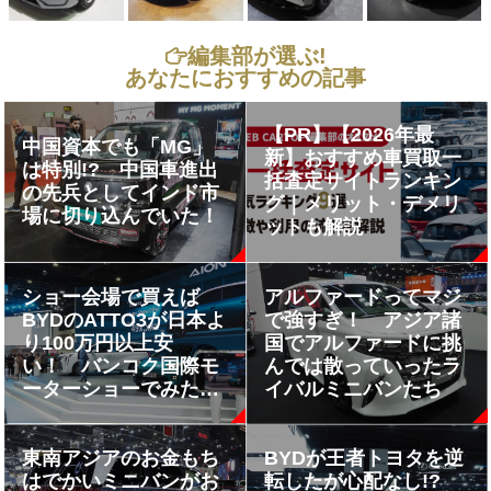
編集部が選ぶ!
あなたにおすすめの記事
【PR】【2026年最
中国資本でも「MG」
新】おすすめ車買取一
は特別!? 中国車進出
括査定サイトランキン
の先兵としてインド市
グ｜メリット・デメリ
場に切り込んでいた！
ットも解説
ショー会場で買えば
アルファードってマジ
BYDのATTO3が日本よ
で強すぎ！ アジア諸
り100万円以上安
国でアルファードに挑
い！ バンコク国際モ
んでは散っていったラ
ーターショーでみた中
イバルミニバンたち
国車のあり得ない攻
勢!!
東南アジアのお金もち
BYDが王者トヨタを逆
はでかいミニバンがお
転したが心配なし!?