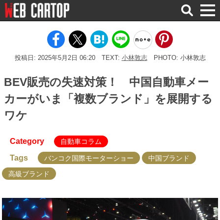
検
索
投稿日: 2025年5月2日 06:20
TEXT:
小林敦志
PHOTO: 小林敦志
BEV販売の失速対策！ 中国自動車メー
カーがいま「複数ブランド」を展開する
ワケ
Category
自動車コラム
Tags
バンコク国際モーターショー
中国ブランド
高級ブランド