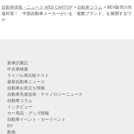
カ
自動車情報・ニュース WEB CARTOP
>
自動車コラム
>
BEV販売の失
イ
速対策！ 中国自動車メーカーがいま「複数ブランド」を展開するワ
ブ
ケ
新車試乗記
中古車検索
ライバル車比較テスト
最新自動車ニュース
自動車お役立ち情報
自動車先進技術・テクノロジーニュース
自動車コラム
インタビュー
カー用品・グッズ情報
自動車イベント・カーイベント
EV
動画