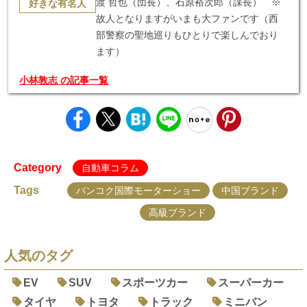
渡 哲也（団長）、石原裕次郎（課長） ※
好きな有名人
故人となりますがいまも大ファンです（西
部警察の聖地巡りもひとりで楽しんでおり
ます）
小林敦志 の記事一覧
Category
自動車コラム
Tags
バンコク国際モーターショー
中国ブランド
高級ブランド
人気のタグ
EV
SUV
スポーツカー
スーパーカー
タイヤ
トヨタ
トラック
ミニバン