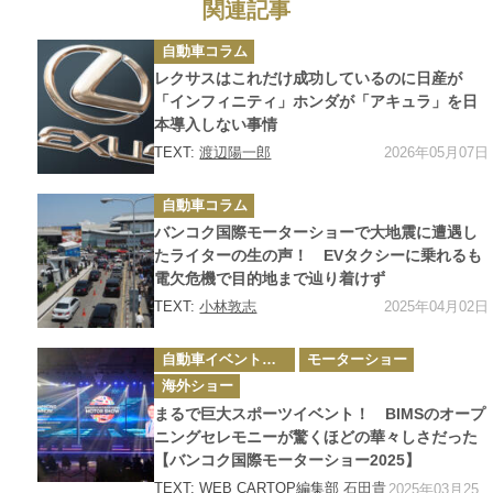
関連記事
カ
自動車コラム
テ
ゴ
レクサスはこれだけ成功しているのに日産が
リ
ー
「インフィニティ」ホンダが「アキュラ」を日
本導入しない事情
2026年05月07日
TEXT:
渡辺陽一郎
カ
自動車コラム
テ
ゴ
バンコク国際モーターショーで大地震に遭遇し
リ
ー
たライターの生の声！ EVタクシーに乗れるも
電欠危機で目的地まで辿り着けず
2025年04月02日
TEXT:
小林敦志
カ
自動車イベント・カーイベント
モーターショー
テ
ゴ
海外ショー
リ
ー
まるで巨大スポーツイベント！ BIMSのオープ
ニングセレモニーが驚くほどの華々しさだった
【バンコク国際モーターショー2025】
TEXT: WEB CARTOP編集部
石田貴
2025年03月25