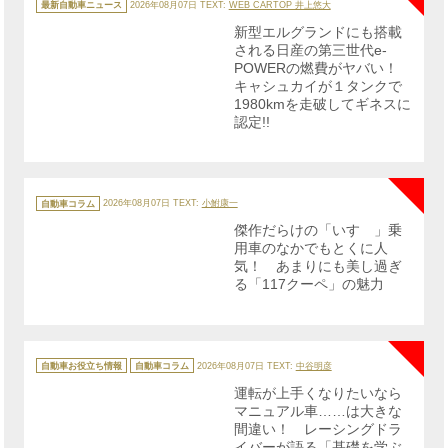
テ
最新自動車ニュース
2026年08月07日
TEXT:
WEB CARTOP 井上悠大
ゴ
リ
新型エルグランドにも搭載
ー
される日産の第三世代e-
POWERの燃費がヤバい！
キャシュカイが１タンクで
1980kmを走破してギネスに
認定!!
NE
カ
テ
自動車コラム
2026年08月07日
TEXT:
小鮒康一
ゴ
リ
傑作だらけの「いすゞ」乗
ー
用車のなかでもとくに人
気！ あまりにも美し過ぎ
る「117クーペ」の魅力
NE
カ
テ
自動車お役立ち情報
自動車コラム
2026年08月07日
TEXT:
中谷明彦
ゴ
リ
運転が上手くなりたいなら
ー
マニュアル車……は大きな
間違い！ レーシングドラ
イバーが語る「基礎を学ぶ