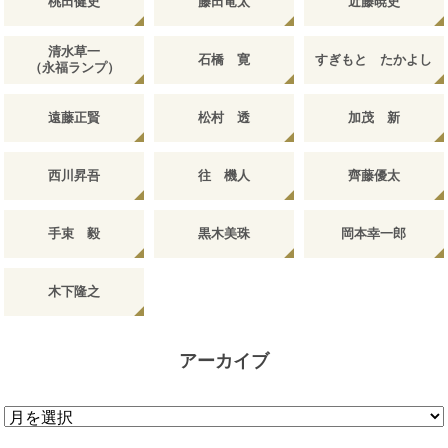
桃田健史
藤田竜太
近藤暁史
清水草一
石橋 寛
すぎもと たかよし
（永福ランプ）
遠藤正賢
松村 透
加茂 新
西川昇吾
往 機人
齊藤優太
手束 毅
黒木美珠
岡本幸一郎
木下隆之
アーカイブ
ア
ー