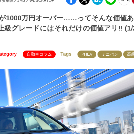
トヨタ車体／JMS／WEBCARTOP
1000万円オーバー……ってそんな価値
グレードにはそれだけの価値アリ!! (1/
ategory
Tags
自動車コラム
PHEV
ミニバン
高