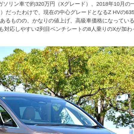
ソリン車で約320万円（Xグレード）、2018年10月の
り）だったわけで、現在の中心グレードとなるZ HVの63
はあるものの、かなりの値上げ、高級車価格になってい
も対応しやすい2列目ベンチシートの8人乗りのXが加わ
。