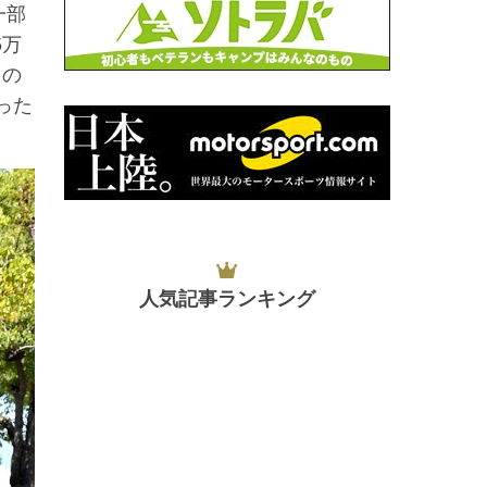
一部
5万
るの
った
人気記事ランキング