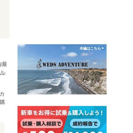
本編はこちら
内最
ル
カ
購