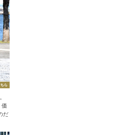
こちら
加。
、価
のだ