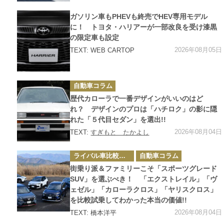
カ
ガソリン車もPHEVも終売でHEV専用モデル
テ
ゴ
に！ トヨタ・ハリアーが一部改良を受け漆黒
リ
の限定車も設定
ー
2026年08月05日
TEXT: WEB CARTOP
カ
自動車コラム
テ
ゴ
歴代カローラで一番デザインがいいのはど
リ
ー
れ？ デザインのプロは「ハチロク」の影に隠
れた「５代目セダン」を選出!!
2026年08月04日
TEXT:
すぎもと たかよし
カ
ライバル車比較テスト
自動車コラム
テ
ゴ
街乗り派＆ファミリーこそ「スポーツグレード
リ
ー
SUV」を選ぶべき！ 「エクストレイル」「ヴ
ェゼル」「カローラクロス」「ヤリスクロス」
を比較試乗してわかった本当の価値!!
2026年08月04日
TEXT: 橋本洋平