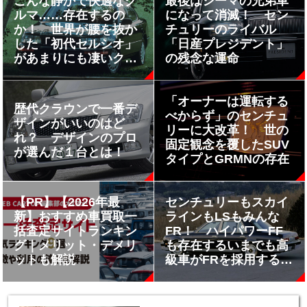
こんな静かで快適なク
最後はシーマの兄弟車
ルマ……存在するの
になって消滅！ セン
か！ 世界が腰を抜か
チュリーのライバル
した「初代セルシオ」
「日産プレジデント」
があまりにも凄いクル
の残念な運命
マだった
「オーナーは運転する
歴代クラウンで一番デ
べからず」のセンチュ
ザインがいいのはど
リーに大改革！ 世の
れ？ デザインのプロ
固定観念を覆したSUV
が選んだ１台とは！
タイプとGRMNの存在
【PR】【2026年最
センチュリーもスカイ
新】おすすめ車買取一
ラインもLSもみんな
括査定サイトランキン
FR！ ハイパワーFF
グ｜メリット・デメリ
も存在するいまでも高
ットも解説
級車がFRを採用する理
由