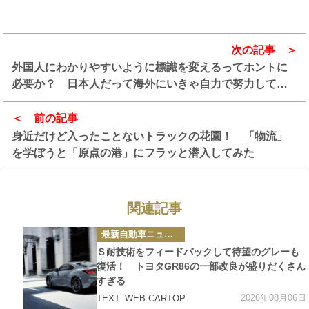
次の記事
外国人にわかりやすいように標識を変えるってホントに
必要か？ 日本人だって海外にいきゃ自力で努力してる
だろ
前の記事
身近だけど入ったことないトラックの花園！ 「物流」
を学ぼうと「原点の港」にフラッと潜入してみた
関連記事
カ
最新自動車ニュース
テ
ゴ
Ｓ耐技術をフィードバックして待望のグレーも
リ
ー
復活！ トヨタGR86の一部改良が盛りだくさん
すぎる
2026年08月06日
TEXT: WEB CARTOP