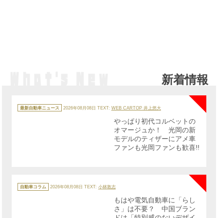
新着情報
NE
カ
テ
最新自動車ニュース
2026年08月08日
TEXT:
WEB CARTOP 井上悠大
ゴ
リ
やっぱり初代コルベットの
ー
オマージュか！ 光岡の新
モデルのティザーにアメ車
ファンも光岡ファンも歓喜!!
NE
カ
テ
自動車コラム
2026年08月08日
TEXT:
小林敦志
ゴ
リ
もはや電気自動車に「らし
ー
さ」は不要？ 中国ブラン
ドは「特別感のないデザイ