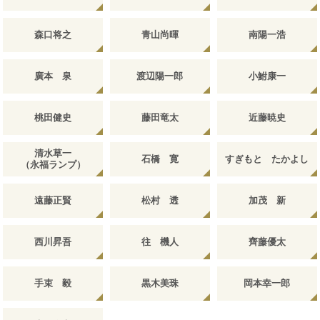
森口将之
青山尚暉
南陽一浩
廣本 泉
渡辺陽一郎
小鮒康一
桃田健史
藤田竜太
近藤暁史
清水草一
石橋 寛
すぎもと たかよし
（永福ランプ）
遠藤正賢
松村 透
加茂 新
西川昇吾
往 機人
齊藤優太
手束 毅
黒木美珠
岡本幸一郎