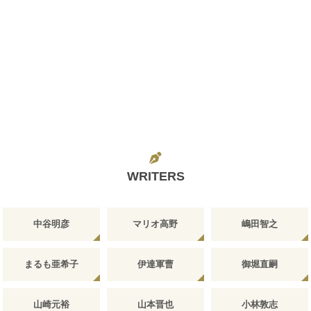
WRITERS
中谷明彦
マリオ高野
嶋田智之
まるも亜希子
伊達軍曹
御堀直嗣
山崎元裕
山本晋也
小林敦志