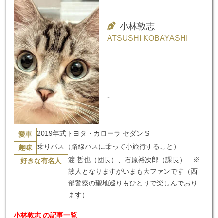
小林敦志
ATSUSHI KOBAYASHI
-
2019年式トヨタ・カローラ セダン S
愛車
乗りバス（路線バスに乗って小旅行すること）
趣味
渡 哲也（団長）、石原裕次郎（課長） ※
好きな有名人
故人となりますがいまも大ファンです（西
部警察の聖地巡りもひとりで楽しんでおり
ます）
小林敦志 の記事一覧