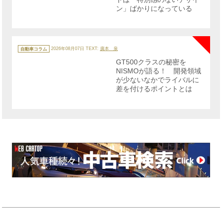
ン」ばかりになっている
NE
カ
テ
自動車コラム
2026年08月07日
TEXT:
廣本 泉
ゴ
リ
GT500クラスの秘密を
ー
NISMOが語る！ 開発領域
が少ないなかでライバルに
差を付けるポイントとは