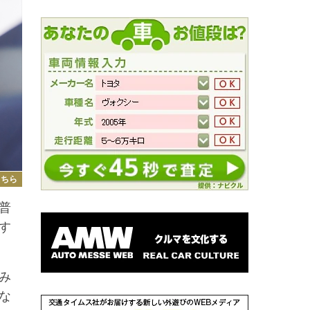
こちら
普
す
み
な