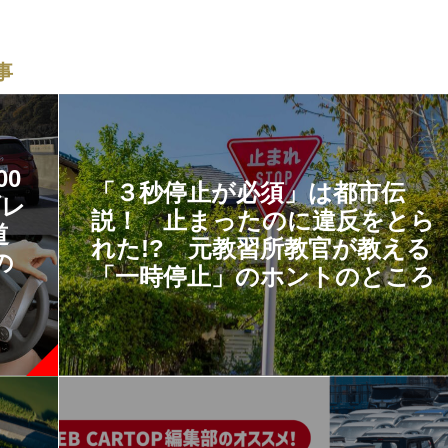
事
0
「３秒停止が必須」は都市伝
ブレ
説！ 止まったのに違反をとら
道
れた!? 元教習所教官が教える
の
「一時停止」のホントのところ