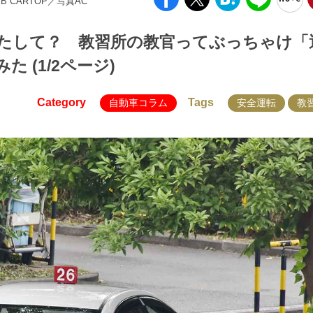
EB CARTOP／写真AC
たして？ 教習所の教官ってぶっちゃけ「
 (1/2ページ)
Category
Tags
自動車コラム
安全運転
教