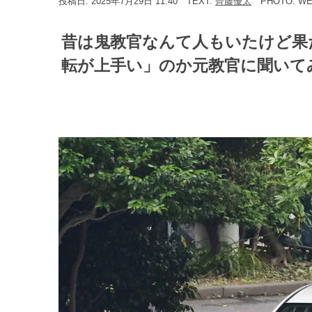
投稿日: 2025年7月29日 11:40
TEXT:
齊藤優太
PHOTO: W
昔は鬼教官なんて人もいたけど果
転が上手い」のか元教官に聞いてみた