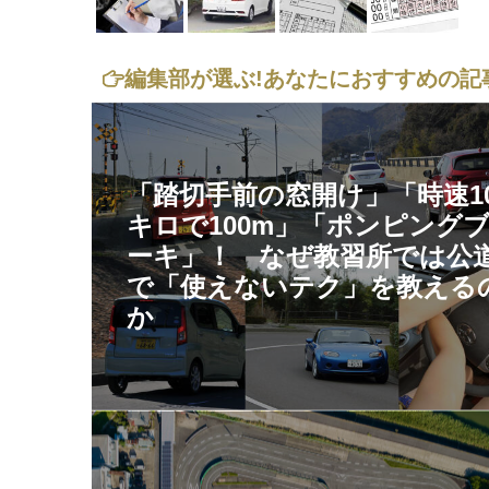
編集部が選ぶ!
あなたにおすすめの記
「踏切手前の窓開け」「時速10
キロで100m」「ポンピング
ーキ」！ なぜ教習所では公
で「使えないテク」を教える
か