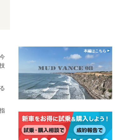
本編はこちら
今
技
る
指