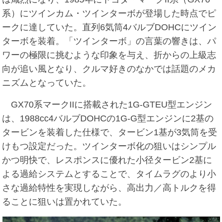
系）にツインカム・ツインターボが登場した時点でピ
ークに達していた。直列6気筒4バルブDOHCにツイン
ターボを装着。「ツインターボ」の言葉の響きは、パ
ワーの極限に挑むような印象を与え、折からの上級志
向が追い風となり、クルマ好きのなかでは話題のメカ
ニズムとなっていた。
GX70系マークIIに搭載された1G-GTEU型エンジン
は、1988cc4バルブDOHCの1G-G型エンジンに2基の
タービンを装着した仕様で、タービン1基が3気筒を受
けもつ設定だった。ツインターボ化の狙いはシンプル
かつ明快で、レスポンスに優れた小径タービン2基に
よる過給システムとすることで、タイムラグのより小
さな過給特性を実現しながら、高出力／高トルクを得
ることに狙いは置かれていた。