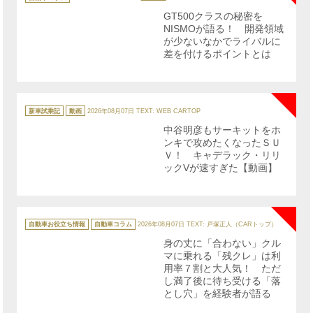
ゴ
リ
GT500クラスの秘密を
ー
NISMOが語る！ 開発領域
が少ないなかでライバルに
差を付けるポイントとは
NE
カ
テ
新車試乗記
動画
2026年08月07日
TEXT: WEB CARTOP
ゴ
リ
中谷明彦もサーキットをホ
ー
ンキで攻めたくなったＳＵ
Ｖ！ キャデラック・リリ
ックVが速すぎた【動画】
NE
カ
テ
自動車お役立ち情報
自動車コラム
2026年08月07日
TEXT: 戸塚正人（CARトップ）
ゴ
リ
身の丈に「合わない」クル
ー
マに乗れる「残クレ」は利
用率７割と大人気！ ただ
し満了後に待ち受ける「落
とし穴」を経験者が語る