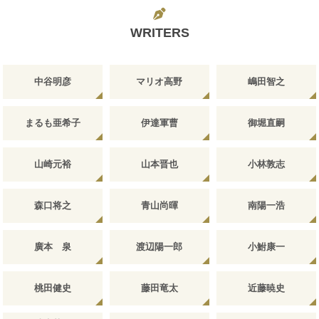
WRITERS
中谷明彦
マリオ高野
嶋田智之
まるも亜希子
伊達軍曹
御堀直嗣
山崎元裕
山本晋也
小林敦志
森口将之
青山尚暉
南陽一浩
廣本 泉
渡辺陽一郎
小鮒康一
桃田健史
藤田竜太
近藤暁史