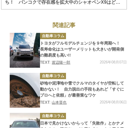
ち！ バンコクで存在感を拡大中のシャオペンX9はどこ
まで食い込めるのか？
関連記事
カ
自動車コラム
テ
ゴ
トヨタがフルモデルチェンジを９年周期へ！
リ
ー
長寿命化はユーザーメリットも大きいが開発側
の難易度も高い!!
2026年08月07日
TEXT:
渡辺陽一郎
カ
自動車コラム
テ
ゴ
砂地や泥濘地や雪でクルマのタイヤが空転して
リ
ー
動かない！ 自力脱出の手段もあれど「すぐに
プロへと依頼」が最善策なワケ
2026年08月06日
TEXT:
山本晋也
カ
自動車コラム
テ
ゴ
日本で見かけないからって「失敗作」とかナメ
リ