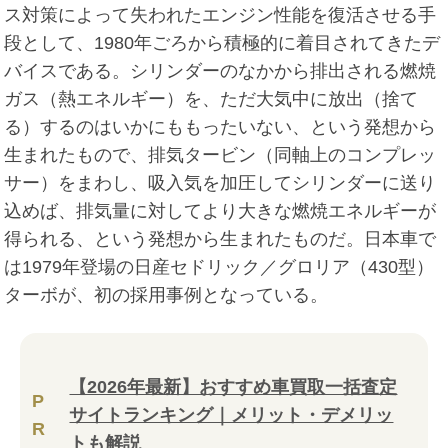
ス対策によって失われたエンジン性能を復活させる手
段として、1980年ごろから積極的に着目されてきたデ
バイスである。シリンダーのなかから排出される燃焼
ガス（熱エネルギー）を、ただ大気中に放出（捨て
る）するのはいかにももったいない、という発想から
生まれたもので、排気タービン（同軸上のコンプレッ
サー）をまわし、吸入気を加圧してシリンダーに送り
込めば、排気量に対してより大きな燃焼エネルギーが
得られる、という発想から生まれたものだ。日本車で
は1979年登場の日産セドリック／グロリア（430型）
ターボが、初の採用事例となっている。
【2026年最新】おすすめ車買取一括査定
P
サイトランキング｜メリット・デメリッ
R
トも解説