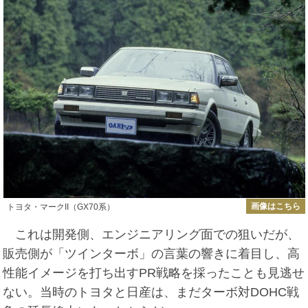
画像はこちら
トヨタ・マークII（GX70系）
これは開発側、エンジニアリング面での狙いだが、
販売側が「ツインターボ」の言葉の響きに着目し、高
性能イメージを打ち出すPR戦略を採ったことも見逃せ
ない。当時のトヨタと日産は、まだターボ対DOHC戦