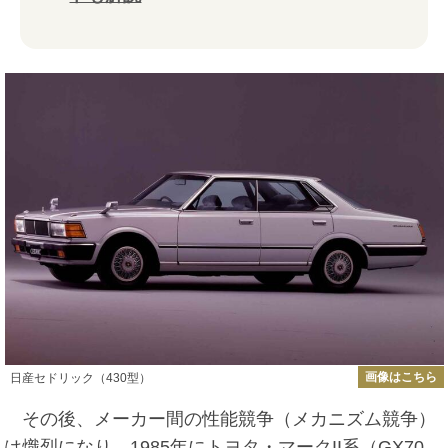
画像はこちら
日産セドリック（430型）
その後、メーカー間の性能競争（メカニズム競争）
は熾烈になり、1985年にトヨタ・マークII系（GX70