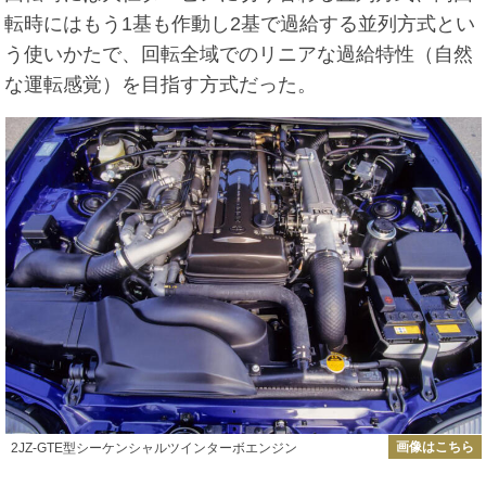
転時にはもう1基も作動し2基で過給する並列方式とい
う使いかたで、回転全域でのリニアな過給特性（自然
な運転感覚）を目指す方式だった。
画像はこちら
2JZ-GTE型シーケンシャルツインターボエンジン