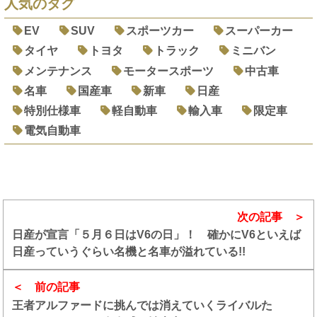
人気のタグ
EV
SUV
スポーツカー
スーパーカー
タイヤ
トヨタ
トラック
ミニバン
メンテナンス
モータースポーツ
中古車
名車
国産車
新車
日産
特別仕様車
軽自動車
輸入車
限定車
電気自動車
次の記事
日産が宣言「５月６日はV6の日」！ 確かにV6といえば
日産っていうぐらい名機と名車が溢れている!!
前の記事
王者アルファードに挑んでは消えていくライバルた