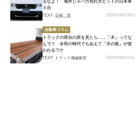
ー
るなよ！ 海外じゃバカ売れ大ヒットの日本車
４台
2026年08月05日
TEXT:
石橋 寛
カ
自動車コラム
テ
ゴ
トラックの荷台の床を見たら……「木」ってな
リ
ー
んで？ 令和の時代でもあえて「木の板」が使
われるワケ
2026年08月02日
TEXT: トラック魂編集部