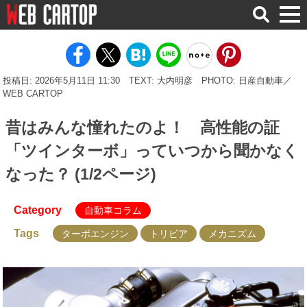
検
索
投稿日: 2026年5月11日 11:30
TEXT: 大内明彦
PHOTO: 日産自動車／
WEB CARTOP
昔はみんな憧れたのよ！ 高性能の証
「ツインターボ」っていつから聞かなく
なった？ (1/2ページ)
Category
自動車コラム
Tags
ターボエンジン
トリビア
メカニズム