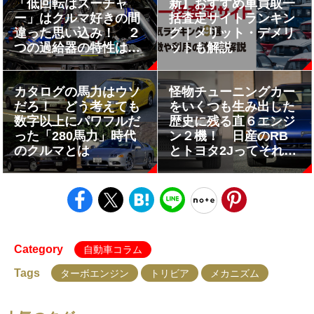
「低回転はスーチャ
新】おすすめ車買取一
ー」はクルマ好きの間
括査定サイトランキン
違った思い込み！ ２
グ｜メリット・デメリ
つの過給器の特性はむ
ットも解説
しろ真逆だった
カタログの馬力はウソ
怪物チューニングカー
だろ！ どう考えても
をいくつも生み出した
数字以上にパワフルだ
歴史に残る直６エンジ
った「280馬力」時代
ン２機！ 日産のRB
のクルマとは
とトヨタ2Jってそれぞ
れどんなエンジン？
Category
自動車コラム
Tags
ターボエンジン
トリビア
メカニズム