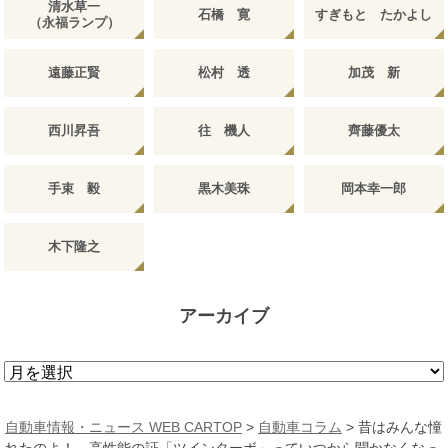
清水草一
石橋 寛
すぎもと たかよし
（永福ランプ）
遠藤正賢
松村 透
加茂 新
西川昇吾
往 機人
齊藤優太
手束 毅
黒木美珠
岡本幸一郎
木下隆之
アーカイブ
ア
ー
カ
自動車情報・ニュース WEB CARTOP
>
自動車コラム
>
昔はみんな憧
イ