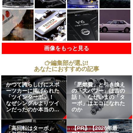
画像をもっと見る
編集部が選ぶ!
あなたにおすすめの記事
かつて誇らしげにスポ
「悪燃費」と引き換え
ーツカーに掲げられた
の「大パワー」は昔の
「ツインターボ」！
話！ なぜいまの「タ
なぜシングルよりツイ
ーボ」はエコになれた
ンだったのか本当の理
のか
由とは？
「高回転はターボ」
【PR】【2026年最