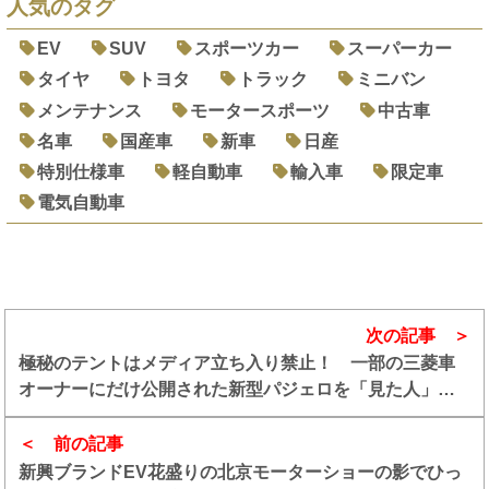
人気のタグ
EV
SUV
スポーツカー
スーパーカー
タイヤ
トヨタ
トラック
ミニバン
メンテナンス
モータースポーツ
中古車
名車
国産車
新車
日産
特別仕様車
軽自動車
輸入車
限定車
電気自動車
次の記事
極秘のテントはメディア立ち入り禁止！ 一部の三菱車
オーナーにだけ公開された新型パジェロを「見た人」に
感想を聞いた
前の記事
新興ブランドEV花盛りの北京モーターショーの影でひっ