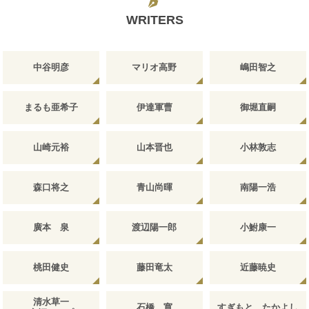
WRITERS
中谷明彦
マリオ高野
嶋田智之
まるも亜希子
伊達軍曹
御堀直嗣
山崎元裕
山本晋也
小林敦志
森口将之
青山尚暉
南陽一浩
廣本 泉
渡辺陽一郎
小鮒康一
桃田健史
藤田竜太
近藤暁史
清水草一
石橋 寛
すぎもと たかよし