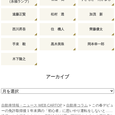
（永福ランプ）
遠藤正賢
松村 透
加茂 新
西川昇吾
往 機人
齊藤優太
手束 毅
黒木美珠
岡本幸一郎
木下隆之
アーカイブ
ア
ー
カ
自動車情報・ニュース WEB CARTOP
>
自動車コラム
>
この春デビュ
イ
ーの免許取得後１年未満の「初心者」に思いやり運転をしないと……