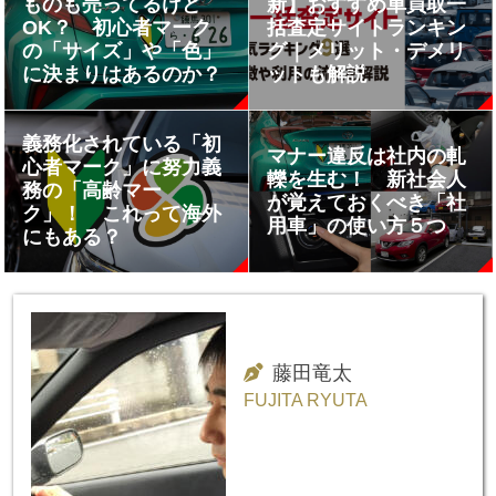
ものも売ってるけど
新】おすすめ車買取一
OK？ 初心者マーク
括査定サイトランキン
の「サイズ」や「色」
グ｜メリット・デメリ
に決まりはあるのか？
ットも解説
義務化されている「初
マナー違反は社内の軋
心者マーク」に努力義
轢を生む！ 新社会人
務の「高齢マー
が覚えておくべき「社
ク」！ これって海外
用車」の使い方５つ
にもある？
藤田竜太
FUJITA RYUTA