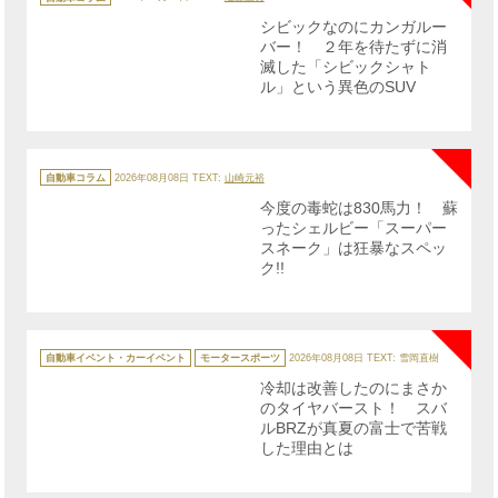
ゴ
リ
シビックなのにカンガルー
ー
バー！ ２年を待たずに消
滅した「シビックシャト
ル」という異色のSUV
NE
カ
テ
自動車コラム
2026年08月08日
TEXT:
山崎元裕
ゴ
リ
今度の毒蛇は830馬力！ 蘇
ー
ったシェルビー「スーパー
スネーク」は狂暴なスペッ
ク!!
NE
カ
テ
自動車イベント・カーイベント
モータースポーツ
2026年08月08日
TEXT: 雪岡直樹
ゴ
リ
冷却は改善したのにまさか
ー
のタイヤバースト！ スバ
ルBRZが真夏の富士で苦戦
した理由とは