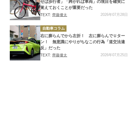
ー
せば歩行者」「跨がれば車両」の境目を確実に
覚えておくことが重要だった
2026年07月28日
TEXT:
齊藤優太
カ
自動車コラム
テ
ゴ
右に膨らんでから左折！ 左に膨らんでＵター
リ
ー
ン！ 無意識にやりがちなこの行為「道交法違
反」だった
2026年07月25日
TEXT:
齊藤優太