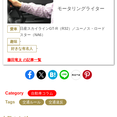
モータリングライター
日産スカイラインGT-R（R32）／ユーノス・ロード
愛車
スター（NA6）
-
趣味
-
好きな有名人
藤田竜太 の記事一覧
Category
自動車コラム
Tags
交通ルール
交通違反