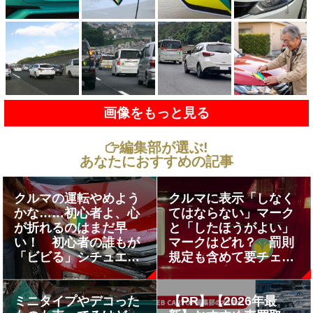
画像をもっと見る
編集部が選ぶ!
あなたにおすすめの記事
クルマの運転やめよう
クルマに表示「しなく
かな……初心者よ、心
てはならない」マーク
が折れるのはまだ早
と「したほうがよい」
い！ 初心者の誰もが
マークはどれ？ 罰則
「ビビる」シチュエー
規定も含めて要チェッ
ションへの対処法を教
ク!!
えます!!
ミニタイプやデコった
【PR】【2026年最