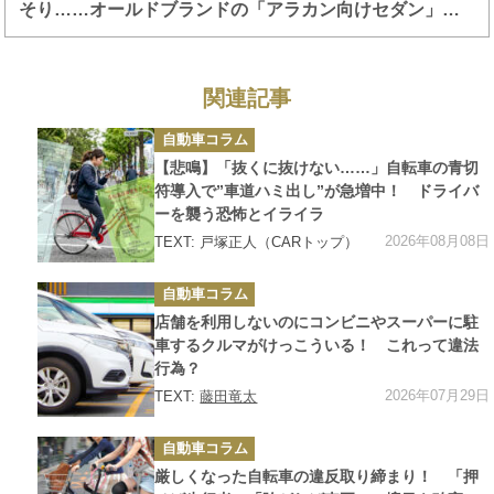
そり……オールドブランドの「アラカン向けセダン」も
また中国の自動車産業を支えていた
関連記事
カ
自動車コラム
テ
ゴ
【悲鳴】「抜くに抜けない……」自転車の青切
リ
ー
符導入で”車道ハミ出し”が急増中！ ドライバ
ーを襲う恐怖とイライラ
2026年08月08日
TEXT: 戸塚正人（CARトップ）
カ
自動車コラム
テ
ゴ
店舗を利用しないのにコンビニやスーパーに駐
リ
ー
車するクルマがけっこういる！ これって違法
行為？
2026年07月29日
TEXT:
藤田竜太
カ
自動車コラム
テ
ゴ
厳しくなった自転車の違反取り締まり！ 「押
リ