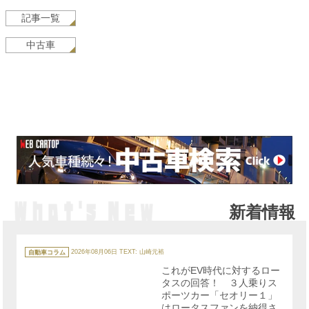
記事一覧
中古車
新着情報
カ
テ
自動車コラム
2026年08月06日
TEXT: 山崎元裕
ゴ
リ
これがEV時代に対するロー
ー
タスの回答！ ３人乗りス
ポーツカー「セオリー１」
はロータスファンを納得さ