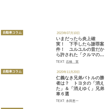
カ
自動車コラム
2023年07月10日
テ
ゴ
いまだったら炎上確
リ
ー
実！ 下手したら謝罪案
件！ ユルユルの昔だか
ら許された「クルマの衝
撃キャッチコピー」６選
TEXT:
石橋 寛
カ
自動車コラム
2020年11月20日
テ
ゴ
仁義なき兄弟バトルの勝
リ
ー
者は？ トヨタの「消え
た」＆「消えゆく」兄弟
車６選
TEXT: 永田恵一
カ