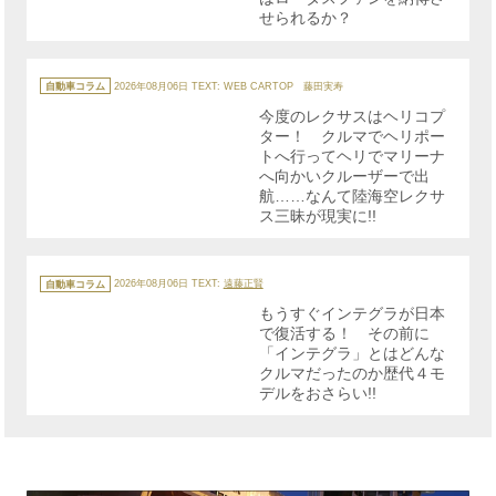
せられるか？
カ
テ
自動車コラム
2026年08月06日
TEXT: WEB CARTOP 藤田実寿
ゴ
リ
今度のレクサスはヘリコプ
ー
ター！ クルマでヘリポー
トへ行ってヘリでマリーナ
へ向かいクルーザーで出
航……なんて陸海空レクサ
ス三昧が現実に!!
カ
テ
自動車コラム
2026年08月06日
TEXT:
遠藤正賢
ゴ
リ
もうすぐインテグラが日本
ー
で復活する！ その前に
「インテグラ」とはどんな
クルマだったのか歴代４モ
デルをおさらい!!