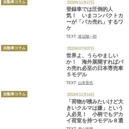
自動車コラム
2020年11月17日
テ
ゴ
登録車では圧倒的人
リ
ー
気！ いまコンパクトカ
ーが「バカ売れ」するワ
ケ
TEXT:
渡辺陽一郎
カ
自動車コラム
2020年07月07日
テ
ゴ
世界よ、うらやましい
リ
ー
か！ 海外展開すればバ
カ売れ必至の日本専売車
５モデル
TEXT:
山本晋也
カ
自動車コラム
2019年11月14日
テ
ゴ
「荷物が積みたいけど大
リ
ー
きいクルマは嫌」という
人必見！ 小柄でもデカ
イ荷室を持つモデル８選
TEXT:
青山尚暉