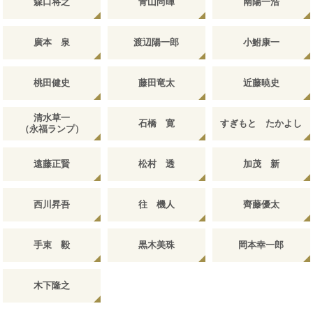
森口将之
青山尚暉
南陽一浩
廣本 泉
渡辺陽一郎
小鮒康一
桃田健史
藤田竜太
近藤暁史
清水草一
石橋 寛
すぎもと たかよし
（永福ランプ）
遠藤正賢
松村 透
加茂 新
西川昇吾
往 機人
齊藤優太
手束 毅
黒木美珠
岡本幸一郎
木下隆之