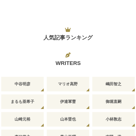
人気記事ランキング
WRITERS
中谷明彦
マリオ高野
嶋田智之
まるも亜希子
伊達軍曹
御堀直嗣
山崎元裕
山本晋也
小林敦志