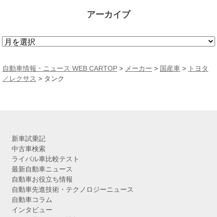
アーカイブ
ア
ー
カ
自動車情報・ニュース WEB CARTOP
>
メーカー
>
国産車
>
トヨタ
イ
／レクサス
> タンク
ブ
新車試乗記
中古車検索
ライバル車比較テスト
最新自動車ニュース
自動車お役立ち情報
自動車先進技術・テクノロジーニュース
自動車コラム
インタビュー