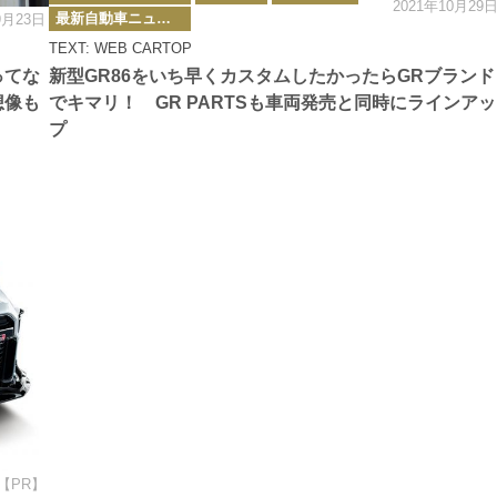
2021年10月29
ゴ
最新自動車ニュース
9月23日
リ
ー
TEXT: WEB CARTOP
ってな
新型GR86をいち早くカスタムしたかったらGRブランド
想像も
でキマリ！ GR PARTSも車両発売と同時にラインアッ
プ
【PR】