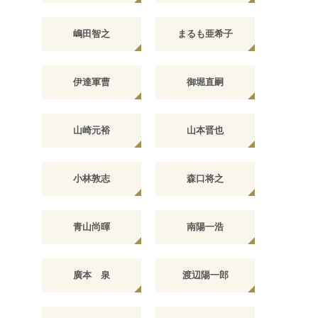
嶋田智之
まるも亜希子
伊達軍曹
御堀直嗣
山崎元裕
山本晋也
小林敦志
森口将之
青山尚暉
南陽一浩
廣本 泉
渡辺陽一郎