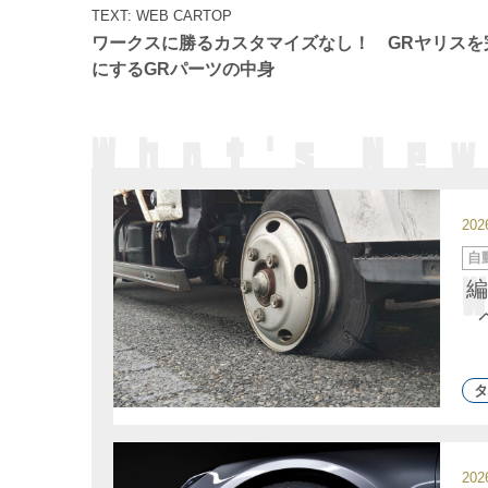
ゴ
TEXT: WEB CARTOP
リ
ー
ワークスに勝るカスタマイズなし！ GRヤリスを
にするGRパーツの中身
20
カ
自
テ
ゴ
編
リ
ー
タ
20