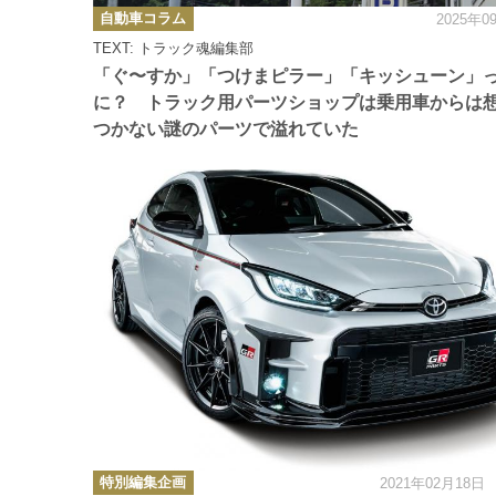
カ
自動車コラム
2025年0
テ
ゴ
TEXT: トラック魂編集部
リ
ー
「ぐ〜すか」「つけまピラー」「キッシューン」
に？ トラック用パーツショップは乗用車からは
つかない謎のパーツで溢れていた
カ
特別編集企画
2021年02月18日
テ