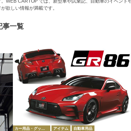
WEB CARTOP では、新型車や試乗記、自動車のイベント
方が欲しい情報が満載です。
記事一覧
カ
カー用品・グッズ情報
アイテム
自動車用品
テ