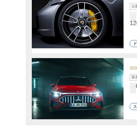
カ
自
テ
ゴ
リ
ー
1
ド
20
カ
最
テ
ゴ
リ
ー
ス