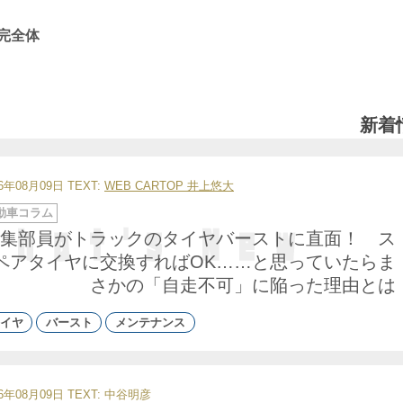
完全体
新着
26年08月09日
TEXT:
WEB CARTOP 井上悠大
動車コラム
集部員がトラックのタイヤバーストに直面！ ス
ペアタイヤに交換すればOK……と思っていたらま
さかの「自走不可」に陥った理由とは
イヤ
バースト
メンテナンス
26年08月09日
TEXT: 中谷明彦