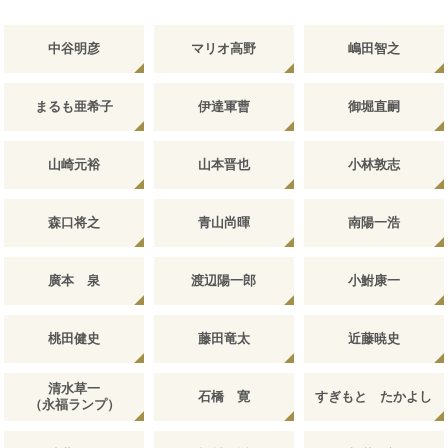
中谷明彦
マリオ高野
嶋田智之
まるも亜希子
伊達軍曹
御堀直嗣
山崎元裕
山本晋也
小林敦志
森口将之
青山尚暉
南陽一浩
廣本 泉
渡辺陽一郎
小鮒康一
桃田健史
藤田竜太
近藤暁史
清水草一
石橋 寛
すぎもと たかよし
（永福ランプ）