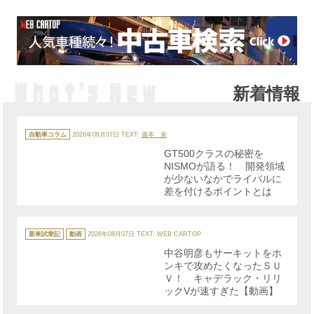
新着情報
カ
テ
自動車コラム
2026年08月07日
TEXT:
廣本 泉
ゴ
リ
GT500クラスの秘密を
ー
NISMOが語る！ 開発領域
が少ないなかでライバルに
差を付けるポイントとは
カ
テ
新車試乗記
動画
2026年08月07日
TEXT: WEB CARTOP
ゴ
リ
中谷明彦もサーキットをホ
ー
ンキで攻めたくなったＳＵ
Ｖ！ キャデラック・リリ
ックVが速すぎた【動画】