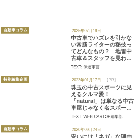
カ
自動車コラム
2025年07月19日
テ
ゴ
中古車でハズレを引かな
リ
ー
い常勝ライターの秘技っ
てどんなもの？ 地雷中
古車＆スタッフを見わけ
る術を聞いてみた
TEXT:
伊達軍曹
カ
特別編集企画
2023年01月17日
【PR】
テ
ゴ
珠玉の中古スポーツに見
リ
ー
えるクルマ愛！
「natural」は単なる中古
車屋じゃなく名スポーツ
モデルのよろず相談所だ
TEXT: WEB CARTOP編集部
った
カ
自動車コラム
2020年09月24日
テ
ゴ
安いには「ネガ」な理由
リ