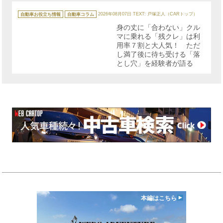
カ
テ
自動車お役立ち情報
自動車コラム
2026年08月07日
TEXT: 戸塚正人（CARトップ）
ゴ
リ
身の丈に「合わない」クル
ー
マに乗れる「残クレ」は利
用率７割と大人気！ ただ
し満了後に待ち受ける「落
とし穴」を経験者が語る
本編はこちら