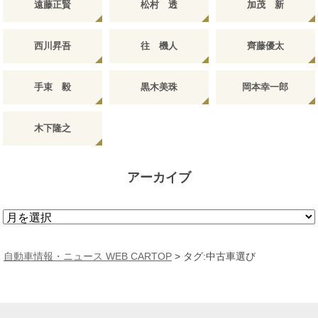
遠藤正賢
松村 透
加茂 新
西川昇吾
往 機人
齊藤優太
手束 毅
黒木美珠
岡本幸一郎
木下隆之
アーカイブ
ア
ー
カ
自動車情報・ニュース WEB CARTOP
>
タグ:中古車選び
イ
ブ