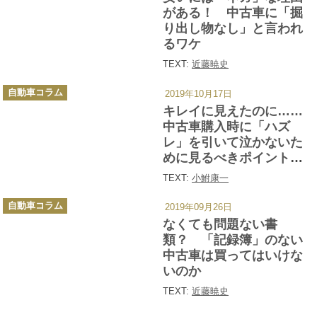
ー
がある！ 中古車に「掘
り出し物なし」と言われ
るワケ
TEXT:
近藤暁史
カ
自動車コラム
2019年10月17日
テ
ゴ
キレイに見えたのに……
リ
ー
中古車購入時に「ハズ
レ」を引いて泣かないた
めに見るべきポイント４
つ
TEXT:
小鮒康一
カ
自動車コラム
2019年09月26日
テ
ゴ
なくても問題ない書
リ
ー
類？ 「記録簿」のない
中古車は買ってはいけな
いのか
TEXT:
近藤暁史