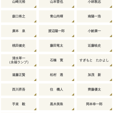
山崎元裕
山本晋也
小林敦志
森口将之
青山尚暉
南陽一浩
廣本 泉
渡辺陽一郎
小鮒康一
桃田健史
藤田竜太
近藤暁史
清水草一
石橋 寛
すぎもと たかよし
（永福ランプ）
遠藤正賢
松村 透
加茂 新
西川昇吾
往 機人
齊藤優太
手束 毅
黒木美珠
岡本幸一郎