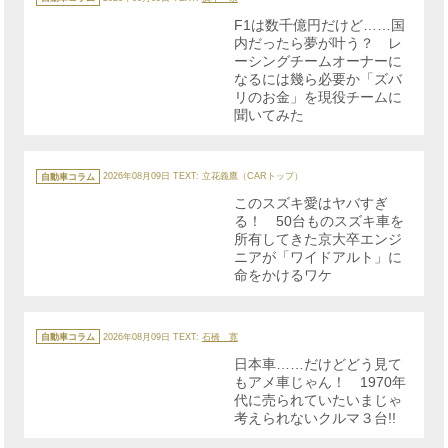
ゴ
リ
F1は数千億円だけど……国
ー
内だったら夢が叶う？ レ
ーシングチームオーナーに
なるには幾ら必要か「ズバ
リのお金」を現役チームに
聞いてみた
カ
テ
自動車コラム
2026年08月09日
TEXT: 立花義鷹（CARトップ）
ゴ
リ
このスズキ愛はヤバすぎ
ー
る！ 50台ものスズキ車を
所有してきた京大卒エンジ
ニアが「ワイドアルト」に
命をかけるワケ
カ
テ
自動車コラム
2026年08月09日
TEXT:
石橋 寛
ゴ
リ
日本車……だけどどう見て
ー
もアメ車じゃん！ 1970年
代に売られていたいまじゃ
考えられないクルマ３台!!