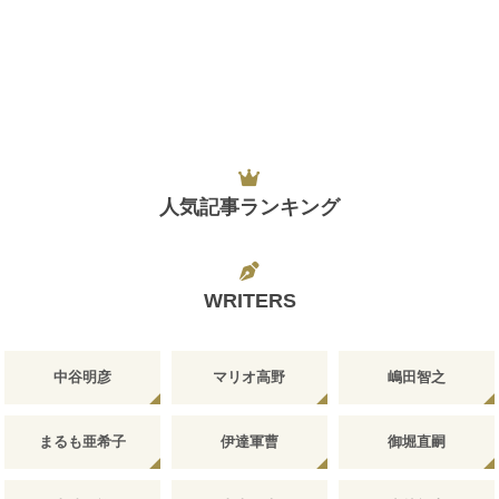
人気記事ランキング
WRITERS
中谷明彦
マリオ高野
嶋田智之
まるも亜希子
伊達軍曹
御堀直嗣