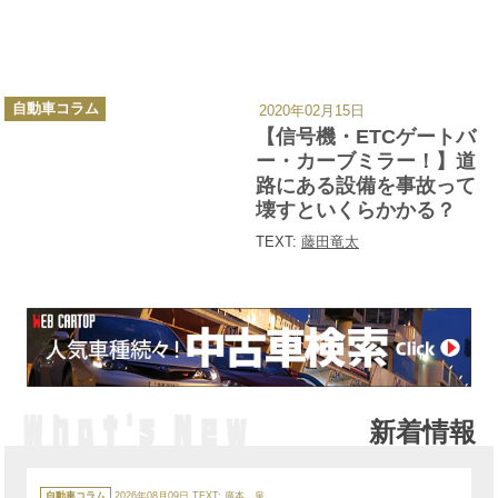
カ
自動車コラム
2020年02月15日
テ
ゴ
【信号機・ETCゲートバ
リ
ー
ー・カーブミラー！】道
路にある設備を事故って
壊すといくらかかる？
TEXT:
藤田竜太
新着情報
カ
テ
自動車コラム
2026年08月09日
TEXT:
廣本 泉