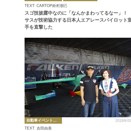
ゴ
TEXT: CARTOP鈴村朋己
リ
ー
スゴ技披露中なのに「なんかまわってるなー」！
サスが技術協力する日本人エアレースパイロット
手を直撃した
カ
自動車イベント・カーイベント
2018年0
テ
ゴ
TEXT: 吉田由美
リ