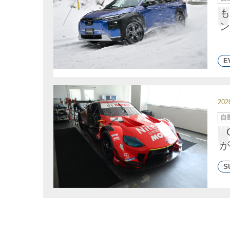
テ
ゴ
も
リ
ー
ン
E
20
カ
自
テ
ゴ
リ
ー
が
S