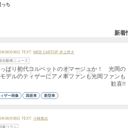
買っち
新着
26年08月08日
TEXT:
WEB CARTOP 井上悠大
新自動車ニュース
っぱり初代コルベットのオマージュか！ 光岡の
モデルのティザーにアメ車ファンも光岡ファンも
歓喜!!
ィザー画像
国産車
新型車
26年08月08日
TEXT:
小林敦志
動車コラム