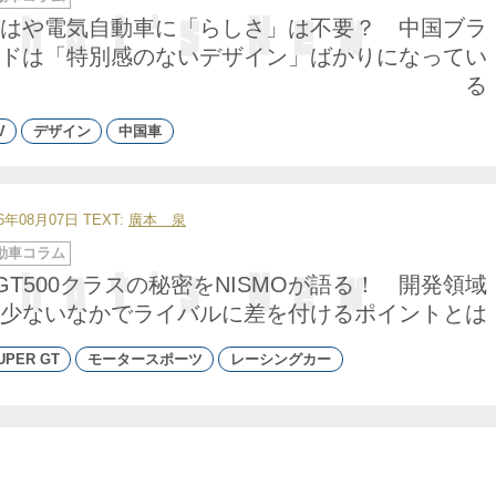
はや電気自動車に「らしさ」は不要？ 中国ブラ
ドは「特別感のないデザイン」ばかりになってい
る
V
デザイン
中国車
26年08月07日
TEXT:
廣本 泉
動車コラム
GT500クラスの秘密をNISMOが語る！ 開発領域
少ないなかでライバルに差を付けるポイントとは
UPER GT
モータースポーツ
レーシングカー