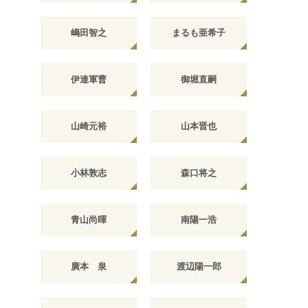
嶋田智之
まるも亜希子
伊達軍曹
御堀直嗣
山崎元裕
山本晋也
小林敦志
森口将之
青山尚暉
南陽一浩
廣本 泉
渡辺陽一郎