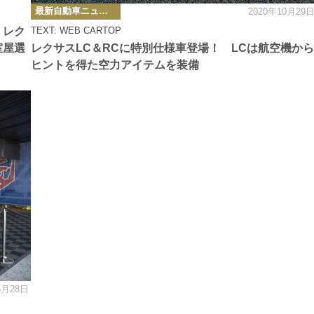
カ
最新自動車ニュース
2020年10月29
テ
ゴ
 レク
TEXT: WEB CARTOP
リ
ー
室屋選
レクサスLC＆RCに特別仕様車登場！ LCは航空機から
ヒントを得た空力アイテムを装備
5月28日