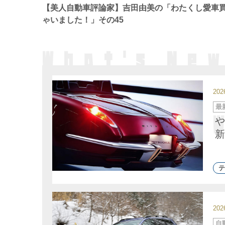
ー
【美人自動車評論家】吉田由美の「わたくし愛車
ゃいました！」その45
20
カ
最
テ
ゴ
や
リ
ー
新
テ
20
カ
自