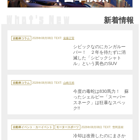
新着情報
カ
テ
自動車コラム
2026年08月08日
TEXT:
遠藤正賢
ゴ
リ
シビックなのにカンガルー
ー
バー！ ２年を待たずに消
滅した「シビックシャト
ル」という異色のSUV
カ
テ
自動車コラム
2026年08月08日
TEXT:
山崎元裕
ゴ
リ
今度の毒蛇は830馬力！ 蘇
ー
ったシェルビー「スーパー
スネーク」は狂暴なスペッ
ク!!
カ
テ
自動車イベント・カーイベント
モータースポーツ
2026年08月08日
TEXT: 雪岡直樹
ゴ
リ
冷却は改善したのにまさか
ー