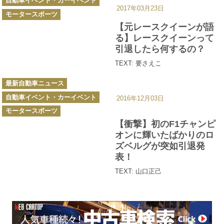
自動車イベント・カーイベント
テ
2017年03月23日
ゴ
モータースポーツ
リ
ー
【元レースクイーンが語
る】レースクイーンって
引退したら何するの？
TEXT: 要さえこ
カ
最新自動車ニュース
テ
ゴ
自動車イベント・カーイベント
リ
2016年12月03日
ー
モータースポーツ
【衝撃】初のF1チャンピ
オンに輝いたばかりのロ
ズベルグが突如引退発
表！
TEXT: 山口正己