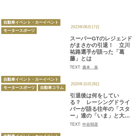
カ
自動車イベント・カーイベント
テ
2023年08月17日
ゴ
モータースポーツ
リ
ー
スーパーGTのレジェンド
がまさかの引退！ 立川
祐路選手が語った「葛
藤」とは
TEXT:
廣本 泉
カ
自動車イベント・カーイベント
テ
2020年10月28日
ゴ
モータースポーツ
自動車コラム
リ
ー
引退後は何をしてい
る？ レーシングドライ
バーが語る往年の「スタ
ー」達の「いま」と大切
な「役割」
TEXT:
中谷明彦
カ