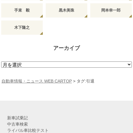
手束 毅
黒木美珠
岡本幸一郎
木下隆之
アーカイブ
ア
ー
カ
自動車情報・ニュース WEB CARTOP
>
タグ:引退
イ
ブ
新車試乗記
中古車検索
ライバル車比較テスト