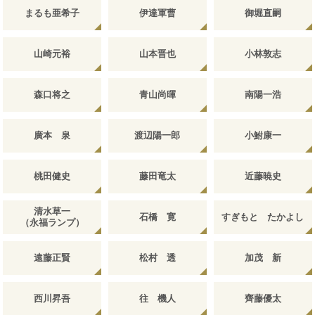
まるも亜希子
伊達軍曹
御堀直嗣
山崎元裕
山本晋也
小林敦志
森口将之
青山尚暉
南陽一浩
廣本 泉
渡辺陽一郎
小鮒康一
桃田健史
藤田竜太
近藤暁史
清水草一
石橋 寛
すぎもと たかよし
（永福ランプ）
遠藤正賢
松村 透
加茂 新
西川昇吾
往 機人
齊藤優太