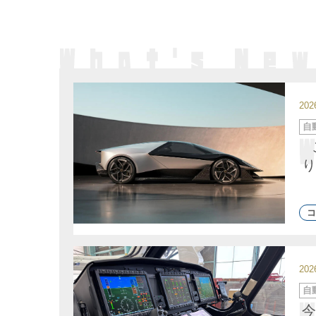
20
カ
自
テ
ゴ
リ
ー
り
コ
20
カ
自
テ
ゴ
今
リ