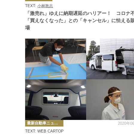
ゴ
TEXT:
小林敦志
リ
ー
「激売れ」ゆえに納期遅延のハリアー！ コロナ
「買えなくなった」との「キャンセル」に怯える
場
カ
最新自動車ニュース
2020年0
テ
ゴ
TEXT: WEB CARTOP
リ