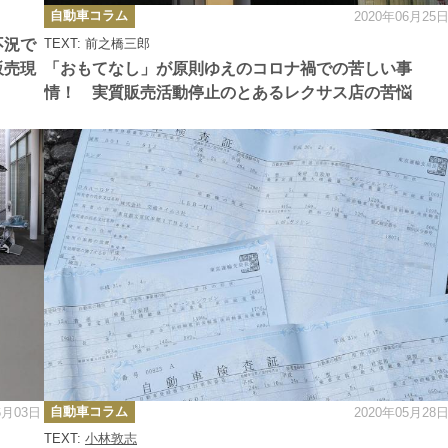
カ
自動車コラム
2020年06月25
テ
ゴ
不況で
TEXT: 前之橋三郎
リ
ー
販売現
「おもてなし」が原則ゆえのコロナ禍での苦しい事
情！ 実質販売活動停止のとあるレクサス店の苦悩
カ
自動車コラム
6月03日
2020年05月28
テ
ゴ
TEXT:
小林敦志
リ