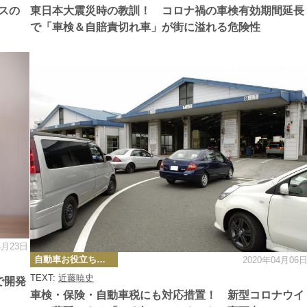
ー
スの
東日本大震災時の教訓！ コロナ禍の車検有効期間延長
で「車検＆自賠責切れ車」が街に溢れる危険性
4月23日
カ
自動車お役立ち情報
2020年04月06
テ
ゴ
TEXT:
近藤暁史
リ
で開発
ー
車検・保険・自動車税にも対応措置！ 新型コロナウイ