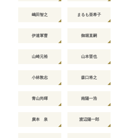
嶋田智之
まるも亜希子
伊達軍曹
御堀直嗣
山崎元裕
山本晋也
小林敦志
森口将之
青山尚暉
南陽一浩
廣本 泉
渡辺陽一郎