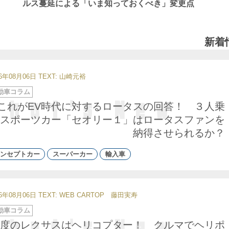
ルス蔓延による「いま知っておくべき」変更点
新着
26年08月06日
TEXT: 山崎元裕
動車コラム
これがEV時代に対するロータスの回答！ ３人乗
スポーツカー「セオリー１」はロータスファンを
納得させられるか？
ンセプトカー
スーパーカー
輸入車
26年08月06日
TEXT: WEB CARTOP 藤田実寿
動車コラム
度のレクサスはヘリコプター！ クルマでヘリポ