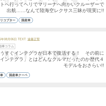
トへ行ってヘリでマリーナへ向かいクルーザーで
出航……なんて陸海空レクサス三昧が現実に!!
リコプター
国産車
26年08月06日
TEXT:
遠藤正賢
動車コラム
うすぐインテグラが日本で復活する！ その前に
インテグラ」とはどんなクルマだったのか歴代４
モデルをおさらい!!
車
国産車クーペ