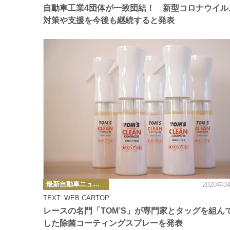
ー
自動車工業4団体が一致団結！ 新型コロナウイル
対策や支援を今後も継続すると発表
カ
最新自動車ニュース
2020年0
テ
ゴ
TEXT: WEB CARTOP
リ
ー
レースの名門「TOM’S」が専門家とタッグを組ん
した除菌コーティングスプレーを発表