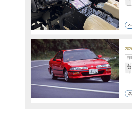
ー
ー
ヘ
20
カ
自
テ
ゴ
も
リ
ー
「
名