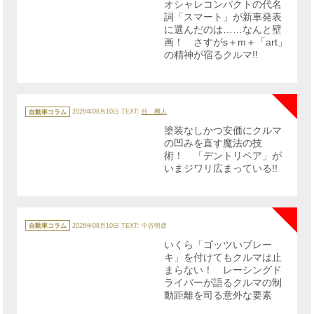
オシャレコンパクトの代名
ー
詞「スマート」が新車発表
に選んだのは……なんと壁
画！ さすがs＋m＋「art」
の精神が宿るクルマ!!
NE
カ
テ
自動車コラム
2026年08月10日
TEXT:
往 機人
ゴ
リ
塗装なしかつ安価にクルマ
ー
の凹みを直す魔法の技
術！ 「デントリペア」が
いまジワリ広まっている!!
NE
カ
テ
自動車コラム
2026年08月10日
TEXT: 中谷明彦
ゴ
リ
いくら「ゴッツいブレー
ー
キ」を付けてもクルマは止
まらない！ レーシングド
ライバーが語るクルマの制
動距離を司る意外な要素