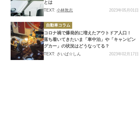
とは
2023年05月01日
TEXT:
小林敦志
カ
自動車コラム
テ
ゴ
コロナ禍で爆発的に増えたアウトドア人口！
リ
ー
落ち着いてきたいま「車中泊」や「キャンピン
グカー」の状況はどうなってる？
2023年02月17日
TEXT: さいば☆しん