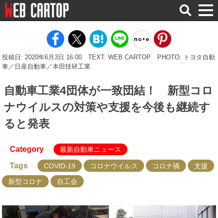
検
索
投稿日: 2020年6月3日 16:00
TEXT: WEB CARTOP
PHOTO: トヨタ自動
車／日産自動車／本田技研工業
自動車工業4団体が一致団結！ 新型コロ
ナウイルスの対策や支援を今後も継続す
ると発表
Category
最新自動車ニュース
Tags
COVID-19
コロナウイルス
コロナ禍
支援
新型コロナ
自工会