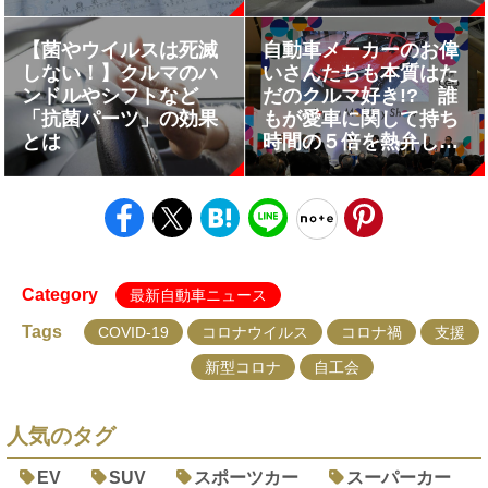
は
【菌やウイルスは死滅
自動車メーカーのお偉
しない！】クルマのハ
いさんたちも本質はた
ンドルやシフトなど
だのクルマ好き!? 誰
「抗菌パーツ」の効果
もが愛車に関して持ち
とは
時間の５倍を熱弁した
自工会「未来モビリテ
ィ会議」で感じた日本
の自動車業界の明るい
未来【ジャパンモビリ
ティショー2025】
Category
最新自動車ニュース
Tags
COVID-19
コロナウイルス
コロナ禍
支援
新型コロナ
自工会
人気のタグ
EV
SUV
スポーツカー
スーパーカー