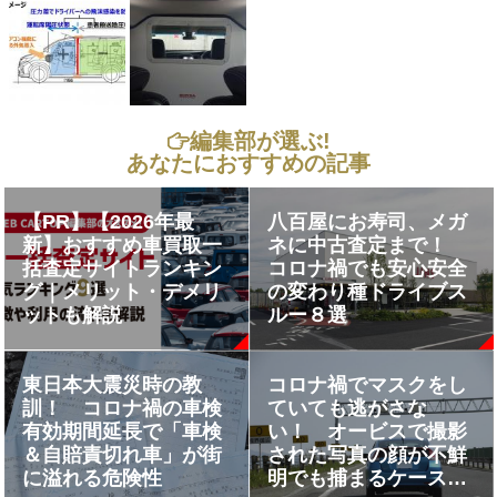
編集部が選ぶ!
あなたにおすすめの記事
【PR】【2026年最
八百屋にお寿司、メガ
新】おすすめ車買取一
ネに中古査定まで！
括査定サイトランキン
コロナ禍でも安心安全
グ｜メリット・デメリ
の変わり種ドライブス
ットも解説
ルー８選
東日本大震災時の教
コロナ禍でマスクをし
訓！ コロナ禍の車検
ていても逃がさな
有効期間延長で「車検
い！ オービスで撮影
＆自賠責切れ車」が街
された写真の顔が不鮮
に溢れる危険性
明でも捕まるケースと