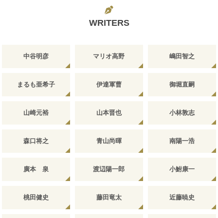
WRITERS
中谷明彦
マリオ高野
嶋田智之
まるも亜希子
伊達軍曹
御堀直嗣
山崎元裕
山本晋也
小林敦志
森口将之
青山尚暉
南陽一浩
廣本 泉
渡辺陽一郎
小鮒康一
桃田健史
藤田竜太
近藤暁史