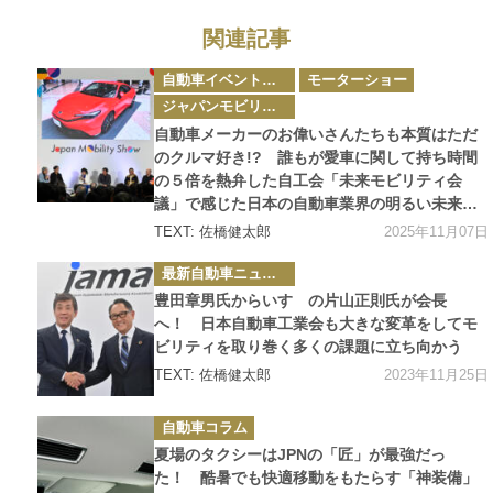
関連記事
カ
自動車イベント・カーイベント
モーターショー
テ
ゴ
ジャパンモビリティショー
リ
ー
自動車メーカーのお偉いさんたちも本質はただ
のクルマ好き!? 誰もが愛車に関して持ち時間
の５倍を熱弁した自工会「未来モビリティ会
議」で感じた日本の自動車業界の明るい未来
【ジャパンモビリティショー2025】
2025年11月07日
TEXT: 佐橋健太郎
カ
最新自動車ニュース
テ
ゴ
豊田章男氏からいすゞの片山正則氏が会長
リ
ー
へ！ 日本自動車工業会も大きな変革をしてモ
ビリティを取り巻く多くの課題に立ち向かう
2023年11月25日
TEXT: 佐橋健太郎
カ
自動車コラム
テ
ゴ
夏場のタクシーはJPNの「匠」が最強だっ
リ
ー
た！ 酷暑でも快適移動をもたらす「神装備」