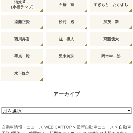
清水草一
石橋 寛
すぎもと たかよし
（永福ランプ）
遠藤正賢
松村 透
加茂 新
西川昇吾
往 機人
齊藤優太
手束 毅
黒木美珠
岡本幸一郎
木下隆之
アーカイブ
ア
ー
カ
自動車情報・ニュース WEB CARTOP
>
最新自動車ニュース
>
自動車
イ