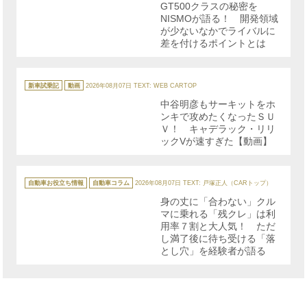
GT500クラスの秘密を
ー
NISMOが語る！ 開発領域
が少ないなかでライバルに
差を付けるポイントとは
カ
テ
新車試乗記
動画
2026年08月07日
TEXT: WEB CARTOP
ゴ
リ
中谷明彦もサーキットをホ
ー
ンキで攻めたくなったＳＵ
Ｖ！ キャデラック・リリ
ックVが速すぎた【動画】
カ
テ
自動車お役立ち情報
自動車コラム
2026年08月07日
TEXT: 戸塚正人（CARトップ）
ゴ
リ
身の丈に「合わない」クル
ー
マに乗れる「残クレ」は利
用率７割と大人気！ ただ
し満了後に待ち受ける「落
とし穴」を経験者が語る