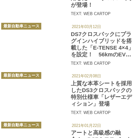
が登場！
TEXT: WEB CARTOP
カ
最新自動車ニュース
2021年03月12日
テ
ゴ
DS7クロスバックにプラ
リ
ー
グインハイブリッドを搭
載した「E-TENSE 4×4」
を設定！ 56kmのEV走
行が可能
TEXT: WEB CARTOP
カ
最新自動車ニュース
2021年02月08日
テ
ゴ
上質な本革シートを採用
リ
ー
したDS3クロスバックの
特別仕様車「レザーエデ
ィション」登場
TEXT: WEB CARTOP
カ
最新自動車ニュース
2021年01月22日
テ
ゴ
アートと高級感の融
リ
ー