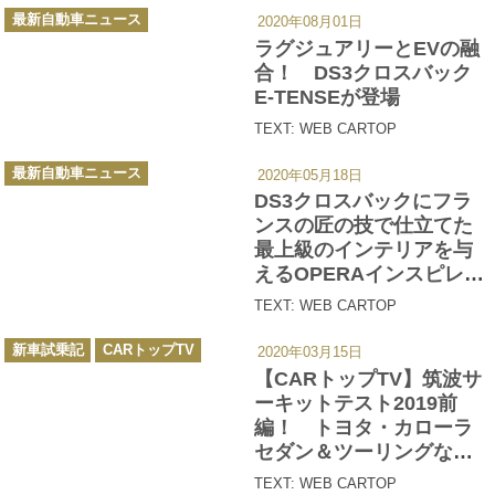
カ
最新自動車ニュース
2020年08月01日
テ
ゴ
ラグジュアリーとEVの融
リ
ー
合！ DS3クロスバック
E-TENSEが登場
TEXT: WEB CARTOP
カ
最新自動車ニュース
2020年05月18日
テ
ゴ
DS3クロスバックにフラ
リ
ー
ンスの匠の技で仕立てた
最上級のインテリアを与
えるOPERAインスピレー
ションを設定
TEXT: WEB CARTOP
カ
新車試乗記
CARトップTV
2020年03月15日
テ
ゴ
【CARトップTV】筑波サ
リ
ー
ーキットテスト2019前
編！ トヨタ・カローラ
セダン＆ツーリングなど
５台をチェック
TEXT: WEB CARTOP