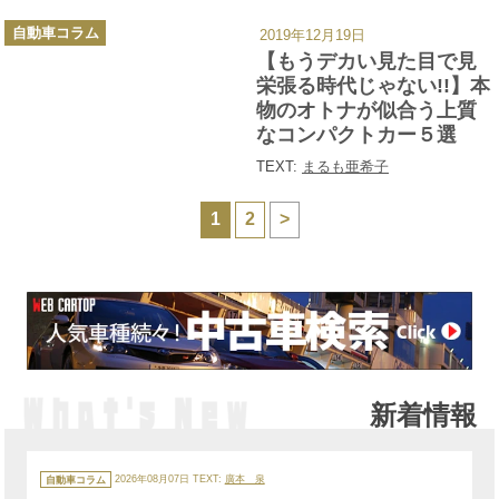
カ
自動車コラム
2019年12月19日
テ
ゴ
【もうデカい見た目で見
リ
ー
栄張る時代じゃない!!】本
物のオトナが似合う上質
なコンパクトカー５選
TEXT:
まるも亜希子
1
2
>
新着情報
カ
テ
自動車コラム
2026年08月07日
TEXT:
廣本 泉
ゴ
リ