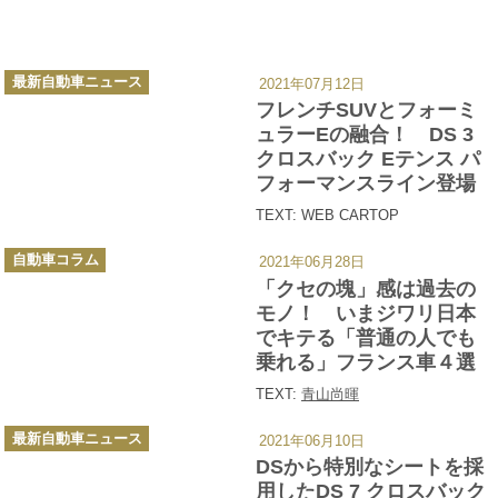
カ
最新自動車ニュース
2021年07月12日
テ
ゴ
フレンチSUVとフォーミ
リ
ー
ュラーEの融合！ DS 3
クロスバック Eテンス パ
フォーマンスライン登場
TEXT: WEB CARTOP
カ
自動車コラム
2021年06月28日
テ
ゴ
「クセの塊」感は過去の
リ
ー
モノ！ いまジワリ日本
でキテる「普通の人でも
乗れる」フランス車４選
TEXT:
青山尚暉
カ
最新自動車ニュース
2021年06月10日
テ
ゴ
DSから特別なシートを採
リ
ー
用したDS 7 クロスバック