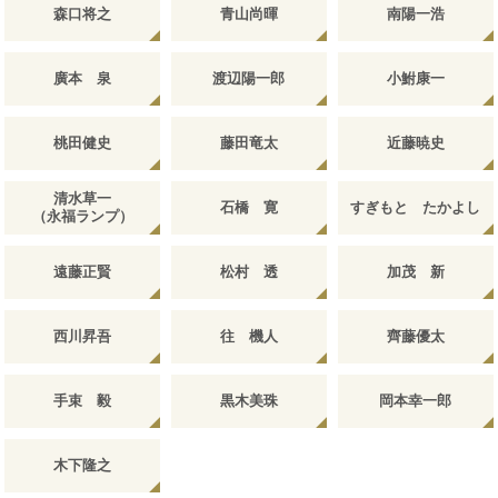
森口将之
青山尚暉
南陽一浩
廣本 泉
渡辺陽一郎
小鮒康一
桃田健史
藤田竜太
近藤暁史
清水草一
石橋 寛
すぎもと たかよし
（永福ランプ）
遠藤正賢
松村 透
加茂 新
西川昇吾
往 機人
齊藤優太
手束 毅
黒木美珠
岡本幸一郎
木下隆之