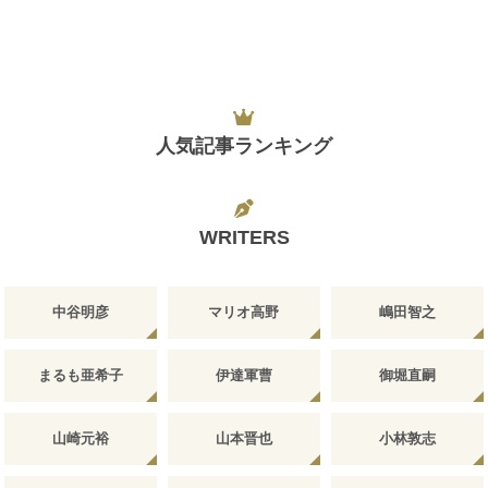
人気記事ランキング
WRITERS
中谷明彦
マリオ高野
嶋田智之
まるも亜希子
伊達軍曹
御堀直嗣
山崎元裕
山本晋也
小林敦志