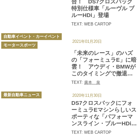
合！ DS7クロスバック
特別仕様車「ルーヴル ブ
ルーHDi」登場
TEXT: WEB CARTOP
カ
自動車イベント・カーイベント
テ
2021年01月20日
ゴ
モータースポーツ
リ
ー
「未来のレース」のハズ
の「フォーミュラE」に暗
雲！ アウディ・BMWが
このタイミングで撤退を
決めたワケ
TEXT:
廣本 泉
カ
最新自動車ニュース
2020年11月30日
テ
ゴ
DS7クロスバックにフォ
リ
ー
ーミュラEマシンらしいス
ポーティな「パフォーマ
ンスライン・ブルーHDi」
を設定し発売
TEXT: WEB CARTOP