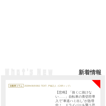
新着情報
NE
カ
テ
自動車コラム
2026年08月08日
TEXT: 戸塚正人（CARトップ）
ゴ
リ
【悲鳴】「抜くに抜けな
ー
い……」自転車の青切符導
入で”車道ハミ出し”が急増
中！ ドライバーを襲う恐