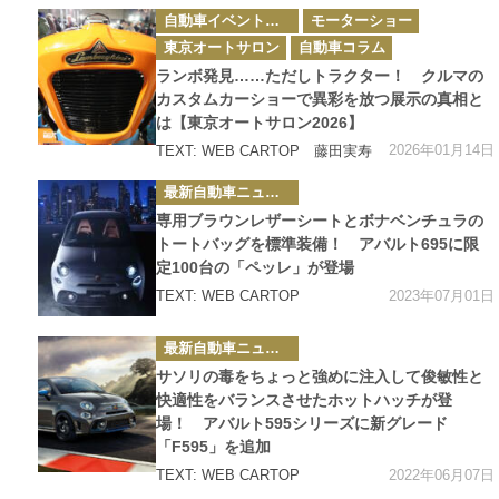
カ
自動車イベント・カーイベント
モーターショー
テ
ゴ
東京オートサロン
自動車コラム
リ
ー
ランボ発見……ただしトラクター！ クルマの
カスタムカーショーで異彩を放つ展示の真相と
は【東京オートサロン2026】
2026年01月14日
TEXT: WEB CARTOP 藤田実寿
カ
最新自動車ニュース
テ
ゴ
専用ブラウンレザーシートとボナベンチュラの
リ
ー
トートバッグを標準装備！ アバルト695に限
定100台の「ペッレ」が登場
2023年07月01日
TEXT: WEB CARTOP
カ
最新自動車ニュース
テ
ゴ
サソリの毒をちょっと強めに注入して俊敏性と
リ
ー
快適性をバランスさせたホットハッチが登
場！ アバルト595シリーズに新グレード
「F595」を追加
2022年06月07日
TEXT: WEB CARTOP