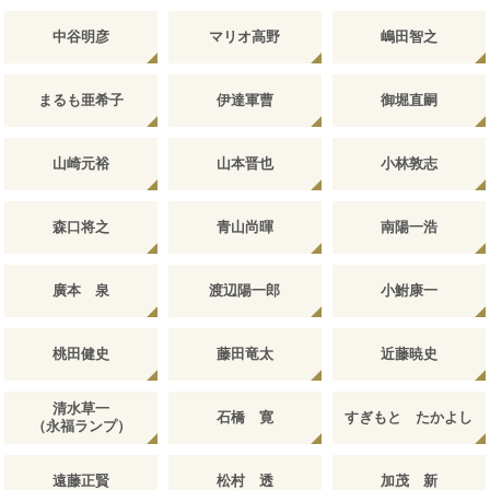
中谷明彦
マリオ高野
嶋田智之
まるも亜希子
伊達軍曹
御堀直嗣
山崎元裕
山本晋也
小林敦志
森口将之
青山尚暉
南陽一浩
廣本 泉
渡辺陽一郎
小鮒康一
桃田健史
藤田竜太
近藤暁史
清水草一
石橋 寛
すぎもと たかよし
（永福ランプ）
遠藤正賢
松村 透
加茂 新