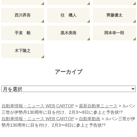
西川昇吾
往 機人
齊藤優太
手束 毅
黒木美珠
岡本幸一郎
木下隆之
アーカイブ
ア
ー
カ
自動車情報・ニュース WEB CARTOP
>
最新自動車ニュース
>
ルパン
イ
三世が伊勢丹130周年に目を付け、2月3〜8日に参上と予告状!?
ブ
自動車情報・ニュース WEB CARTOP
>
自動車動画
>
ルパン三世が伊
勢丹130周年に目を付け、2月3〜8日に参上と予告状!?