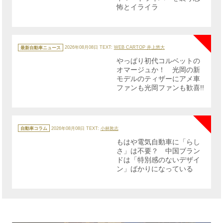
怖とイライラ
NE
カ
テ
最新自動車ニュース
2026年08月08日
TEXT:
WEB CARTOP 井上悠大
ゴ
リ
やっぱり初代コルベットの
ー
オマージュか！ 光岡の新
モデルのティザーにアメ車
ファンも光岡ファンも歓喜!!
NE
カ
テ
自動車コラム
2026年08月08日
TEXT:
小林敦志
ゴ
リ
もはや電気自動車に「らし
ー
さ」は不要？ 中国ブラン
ドは「特別感のないデザイ
ン」ばかりになっている