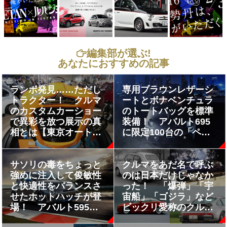
編集部が選ぶ!
あなたにおすすめの記事
ランボ発見……ただし
専用ブラウンレザーシ
トラクター！ クルマ
ートとボナベンチュラ
のカスタムカーショー
のトートバッグを標準
で異彩を放つ展示の真
装備！ アバルト695
相とは【東京オートサ
に限定100台の「ペッ
ロン2026】
レ」が登場
サソリの毒をちょっと
クルマをあだ名で呼ぶ
強めに注入して俊敏性
のは日本だけじゃなか
と快適性をバランスさ
った！ 「爆弾」「宇
せたホットハッチが登
宙船」「ゴジラ」など
場！ アバルト595シ
ビックリ愛称のクルマ
リーズに新グレード
５選