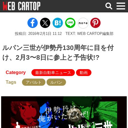
検
索
投稿日: 2016年2月1日 11:12
TEXT: WEB CARTOP編集部
ルパン三世が伊勢丹130周年に目を付
け、2月3〜8日に参上と予告状!?
Category
最新自動車ニュース
動画
Tags
アバルト
ルパン