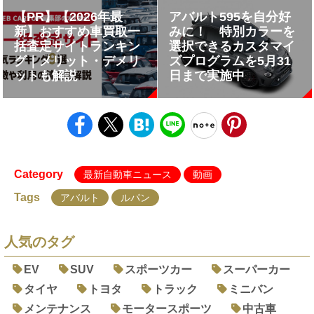
「F595」を追加
【PR】【2026年最
アバルト595を自分好
新】おすすめ車買取一
みに！ 特別カラーを
括査定サイトランキン
選択できるカスタマイ
グ｜メリット・デメリ
ズプログラムを5月31
ットも解説
日まで実施中
Category
最新自動車ニュース
動画
Tags
アバルト
ルパン
人気のタグ
EV
SUV
スポーツカー
スーパーカー
タイヤ
トヨタ
トラック
ミニバン
メンテナンス
モータースポーツ
中古車