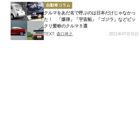
カ
自動車コラム
テ
ゴ
クルマをあだ名で呼ぶのは日本だけじゃなかっ
リ
ー
た！ 「爆弾」「宇宙船」「ゴジラ」などビッ
クリ愛称のクルマ５選
2021年07月31日
TEXT:
森口将之