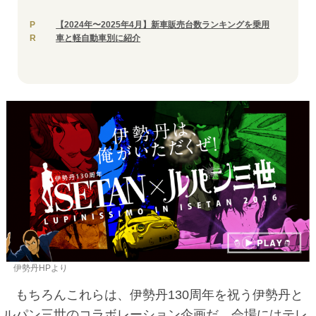
P
【2024年〜2025年4月】新車販売台数ランキングを乗用
R
車と軽自動車別に紹介
伊勢丹HPより
もちろんこれらは、伊勢丹130周年を祝う伊勢丹と
ルパン三世のコラボレーション企画だ。会場にはテレ