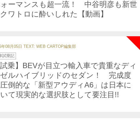
フォーマンスも超一流！ 中谷明彦も新世
代クワトロに酔いしれた【動画】
26年08月05日
TEXT: WEB CARTOP編集部
車試乗記
試乗】BEVが目立つ輸入車で貴重なディ
ーゼルハイブリッドのセダン！ 完成度
圧倒的な「新型アウディA6」は日本に
いて現実的な選択肢として要注目!!