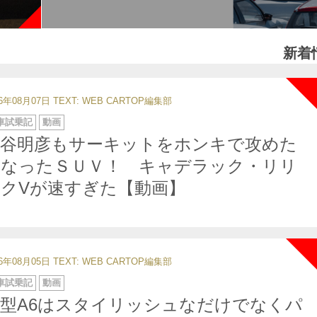
新着
26年08月07日
TEXT: WEB CARTOP編集部
車試乗記
動画
中谷明彦もサーキットをホンキで攻めた
くなったＳＵＶ！ キャデラック・リリ
クVが速すぎた【動画】
26年08月05日
TEXT: WEB CARTOP編集部
車試乗記
動画
型A6はスタイリッシュなだけでなくパ