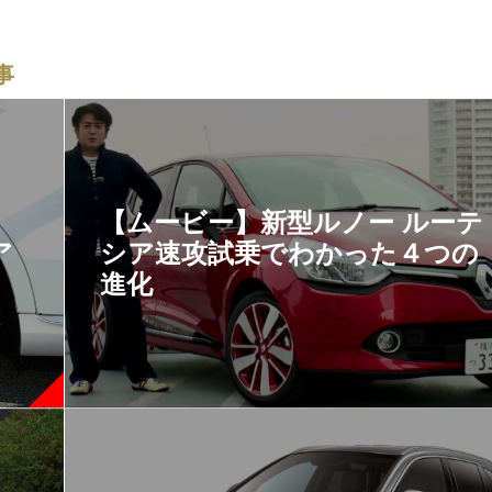
事
【ムービー】新型ルノー ルーテ
ア
シア速攻試乗でわかった４つの
進化