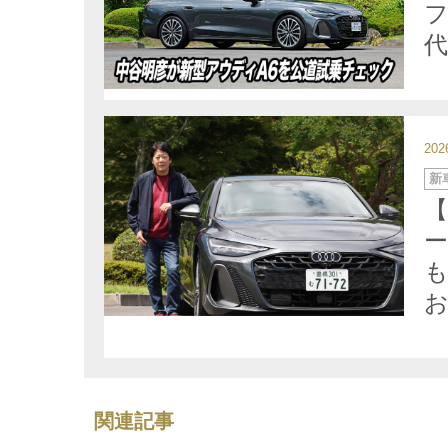
20
カ
新
テ
ゴ
【
リ
ー
も
お
関連記事