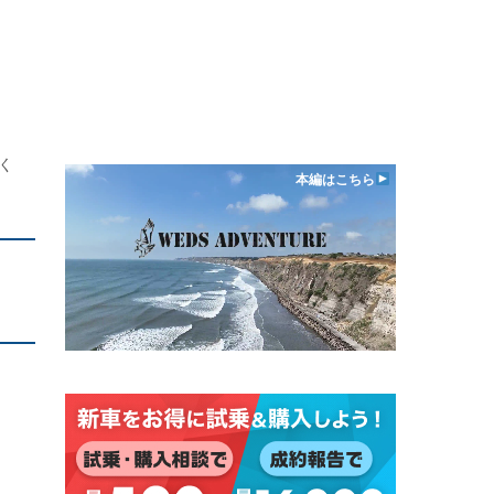
く
本編はこちら
、