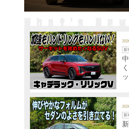
20
カ
新
テ
ゴ
リ
ー
ッ
20
カ
新
テ
ゴ
新
リ
ー