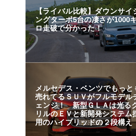
【ライバル比較】ダウンサイ
ングターボ5台の凄さが1000
ロ走破で分かった！
メルセデス・ベンツでもっと
売れてるＳＵＶがフルモデル
ェンジ！ 新型ＧＬＡは光る
リルのＥＶと新開発システム
用のハイブリッドの２段構え