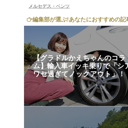
メルセデス・ベンツ
編集部が選ぶ!
あなたにおすすめの記
【グラドルかえちゃんのコラ
ム】輸入車イッキ乗りで「シ
ワセ過ぎてノックアウト」！