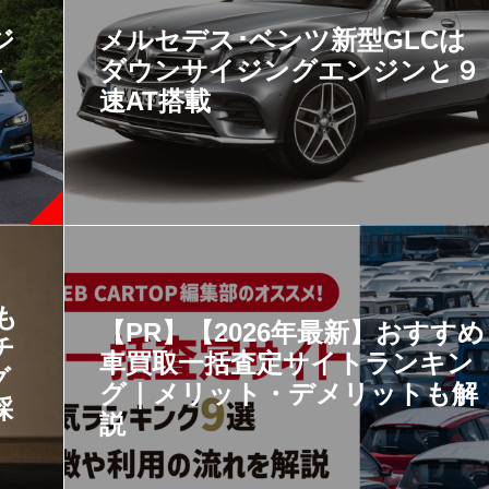
ジ
メルセデス･ベンツ新型GLCは
キ
ダウンサイジングエンジンと９
速AT搭載
も
【PR】【2026年最新】おすすめ
チ
車買取一括査定サイトランキン
グ
グ｜メリット・デメリットも解
採
説