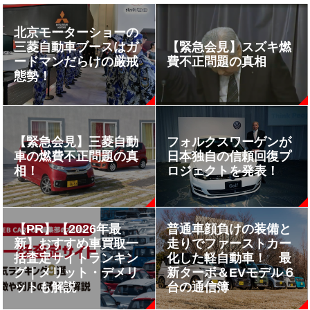
北京モーターショーの
三菱自動車ブースはガ
【緊急会見】スズキ燃
ードマンだらけの厳戒
費不正問題の真相
態勢！
【緊急会見】三菱自動
フォルクスワーゲンが
車の燃費不正問題の真
日本独自の信頼回復プ
相！
ロジェクトを発表！
【PR】【2026年最
普通車顔負けの装備と
新】おすすめ車買取一
走りでファーストカー
括査定サイトランキン
化した軽自動車！ 最
グ｜メリット・デメリ
新ターボ＆EVモデル６
ットも解説
台の通信簿