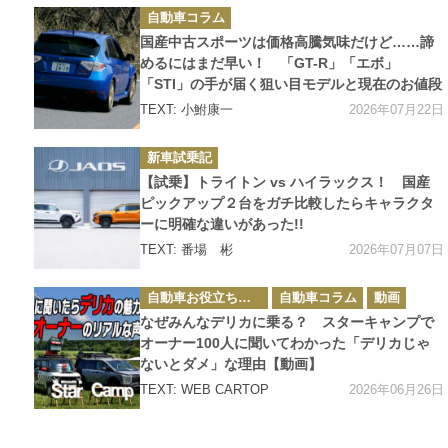
カ
自動車コラム
テ
ゴ
国産中古スポーツは価格高騰気味だけど……諦
リ
ー
めるにはまだ早い！ 「GT-R」「エボ」
「STI」の手が届く狙い目モデルと現在のお値段
2026年07月22日
TEXT: 小鮒康一
カ
新車試乗記
テ
ゴ
【試乗】トライトン vs ハイラックス！ 国産
リ
ー
ピックアップ２台をガチ比較したらキャラクタ
ーに明確な違いがあった!!
2026年07月07日
TEXT: 番場 彬
カ
自動車お役立ち情報
自動車コラム
動画
テ
ゴ
なぜみんなデリカに乗る？ スターキャンプで
リ
ー
オーナー100人に聞いてわかった「デリカじゃ
ないとダメ」な理由【動画】
2026年06月26日
TEXT: WEB CARTOP