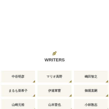
WRITERS
中谷明彦
マリオ高野
嶋田智之
まるも亜希子
伊達軍曹
御堀直嗣
山崎元裕
山本晋也
小林敦志