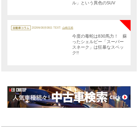
ル」という異色のSUV
NE
カ
テ
自動車コラム
2026年08月08日
TEXT:
山崎元裕
ゴ
リ
今度の毒蛇は830馬力！ 蘇
ー
ったシェルビー「スーパー
スネーク」は狂暴なスペッ
ク!!