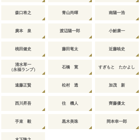
森口将之
青山尚暉
南陽一浩
廣本 泉
渡辺陽一郎
小鮒康一
桃田健史
藤田竜太
近藤暁史
清水草一
石橋 寛
すぎもと たかよし
（永福ランプ）
遠藤正賢
松村 透
加茂 新
西川昇吾
往 機人
齊藤優太
手束 毅
黒木美珠
岡本幸一郎
木下隆之