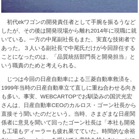
初代ekワゴンの開発責任者として手腕を振るうなど
したが、その後は開発現場から離れ2014年に現職に就
いている。一方の中尾副社長もまた、実直な技術者で
あった。３人いる副社長で中尾氏だけが今回辞任する
ことになったのは、「品質統括部門長と開発担当」と
いう職責のためと考えられる。
じつは今回の日産自動車による三菱自動車救済を、
1999年当時の日産自動車立て直しに重ね合わせる向き
も多い。事実、WEBCARTOPでお馴染みの国沢光宏
さんは、日産自動車CEOのカルロス・ゴーン社長から
直接そう聞いたのだという。当時、さまざまな日産関
係者に意見を聞いて回ったゴーン社長は「本社も開発
も工場もディーラーも疲れ果てていた。時間的な余裕