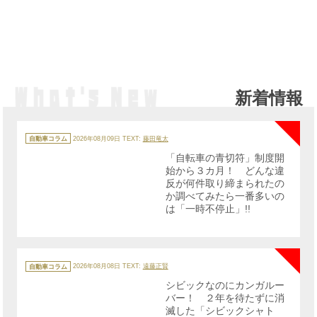
新着情報
NE
カ
テ
自動車コラム
2026年08月09日
TEXT:
藤田竜太
ゴ
リ
「自転車の青切符」制度開
ー
始から３カ月！ どんな違
反が何件取り締まられたの
か調べてみたら一番多いの
は「一時不停止」!!
NE
カ
テ
自動車コラム
2026年08月08日
TEXT:
遠藤正賢
ゴ
リ
シビックなのにカンガルー
ー
バー！ ２年を待たずに消
滅した「シビックシャト