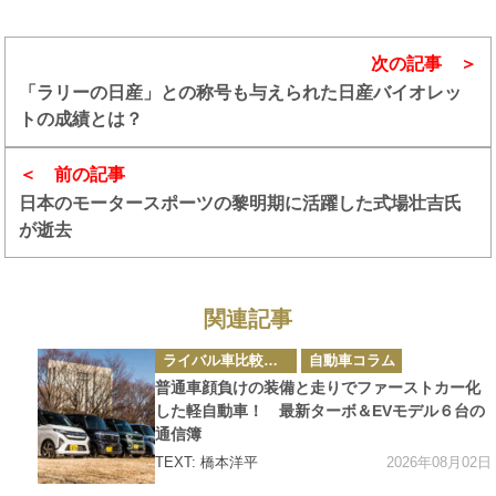
次の記事
「ラリーの日産」との称号も与えられた日産バイオレッ
トの成績とは？
前の記事
日本のモータースポーツの黎明期に活躍した式場壮吉氏
が逝去
関連記事
カ
ライバル車比較テスト
自動車コラム
テ
ゴ
普通車顔負けの装備と走りでファーストカー化
リ
ー
した軽自動車！ 最新ターボ＆EVモデル６台の
通信簿
2026年08月02日
TEXT: 橋本洋平