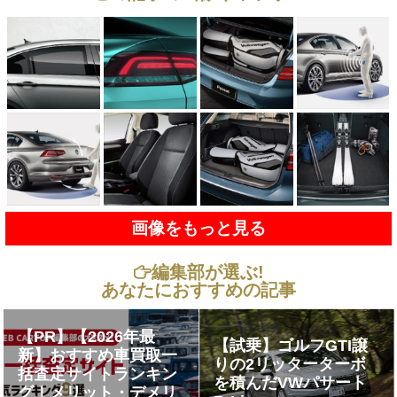
画像をもっと見る
編集部が選ぶ!
あなたにおすすめの記事
【PR】【2026年最
【試乗】ゴルフGTI譲
新】おすすめ車買取一
りの2リッターターボ
括査定サイトランキン
を積んだVWパサート
グ｜メリット・デメリ