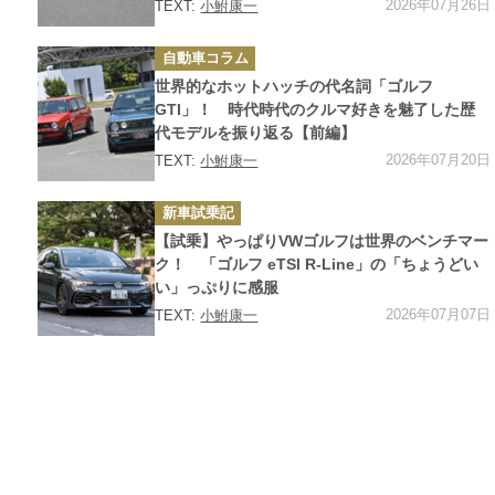
2026年07月26日
TEXT:
小鮒康一
カ
自動車コラム
テ
ゴ
世界的なホットハッチの代名詞「ゴルフ
リ
ー
GTI」！ 時代時代のクルマ好きを魅了した歴
代モデルを振り返る【前編】
2026年07月20日
TEXT:
小鮒康一
カ
新車試乗記
テ
ゴ
【試乗】やっぱりVWゴルフは世界のベンチマー
リ
ー
ク！ 「ゴルフ eTSI R-Line」の「ちょうどい
い」っぷりに感服
2026年07月07日
TEXT:
小鮒康一