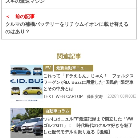
ズキの激速マシン
前の記事
クルマの補機バッテリーをリチウムイオンに載せ替える
のはあり？
関連記事
カ
EV
最新自動車ニュース
テ
ゴ
これって「ドラえもん」じゃん！ フォルクス
リ
ー
ワーゲンがID. Buzzに用意した”国民的”限定車
とその中身とは
2026年08月03日
TEXT: WEB CARTOP 藤田実寿
カ
自動車コラム
テ
ゴ
ついにはニュルFF最速記録まで樹立した「VW
リ
ー
ゴルフGTI」！ 時代時代のクルマ好きを魅了
した歴代モデルを振り返る【後編】