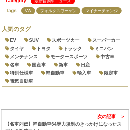
Category
最新自動車ニュース
Tags
VW
フォルクスワーゲン
マイナーチェンジ
人気のタグ
EV
SUV
スポーツカー
スーパーカー
タイヤ
トヨタ
トラック
ミニバン
メンテナンス
モータースポーツ
中古車
名車
国産車
新車
日産
特別仕様車
軽自動車
輸入車
限定車
電気自動車
次の記事
【名車列伝】軽自動車64馬力規制のきっかけになったス