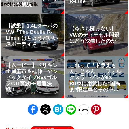
R-Line
ットも解説
【試乗】1.4Lターボの
【今さら聞けない】
VW「The Beetle R-
VWのディーゼル問題
Line」はちょうどいい
はどう決着したのか
スポーティさ
【ムービー】ドリキン
これって「ドラえも
土屋圭市＆桂伸一のシ
ん」じゃん！ フォル
ビックタイプRvsゴル
クスワーゲンがID.
フGTI筑波FF最速決
Buzzに用意した”国民
戦！
的”限定車とその中身
とは