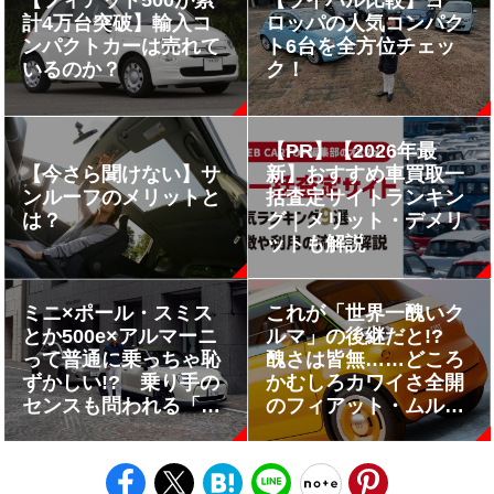
計4万台突破】輸入コ
ロッパの人気コンパク
ンパクトカーは売れて
ト6台を全方位チェッ
いるのか？
ク！
【PR】【2026年最
【今さら聞けない】サ
新】おすすめ車買取一
ンルーフのメリットと
括査定サイトランキン
は？
グ｜メリット・デメリ
ットも解説
ミニ×ポール・スミス
これが「世界一醜いク
とか500e×アルマーニ
ルマ」の後継だと!?
って普通に乗っちゃ恥
醜さは皆無……どころ
ずかしい!? 乗り手の
かむしろカワイさ全開
センスも問われる「ハ
のフィアット・ムルテ
イブランドコラボ車」
ィプリーナとは
と「歴史に残るアパレ
ルコラボ車」大全