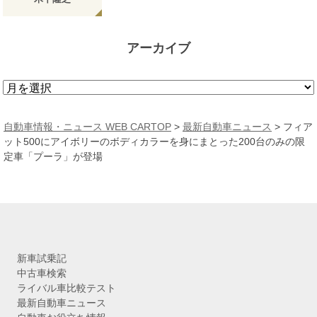
アーカイブ
ア
ー
カ
自動車情報・ニュース WEB CARTOP
>
最新自動車ニュース
>
フィア
イ
ット500にアイボリーのボディカラーを身にまとった200台のみの限
ブ
定車「プーラ」が登場
新車試乗記
中古車検索
ライバル車比較テスト
最新自動車ニュース