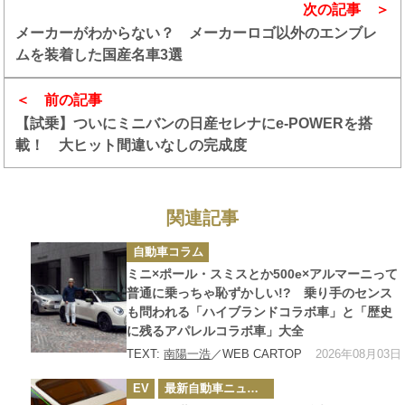
次の記事
メーカーがわからない？ メーカーロゴ以外のエンブレ
ムを装着した国産名車3選
前の記事
【試乗】ついにミニバンの日産セレナにe-POWERを搭
載！ 大ヒット間違いなしの完成度
関連記事
カ
自動車コラム
テ
ゴ
ミニ×ポール・スミスとか500e×アルマーニって
リ
ー
普通に乗っちゃ恥ずかしい!? 乗り手のセンス
も問われる「ハイブランドコラボ車」と「歴史
に残るアパレルコラボ車」大全
2026年08月03日
TEXT:
南陽一浩
／WEB CARTOP
カ
EV
最新自動車ニュース
テ