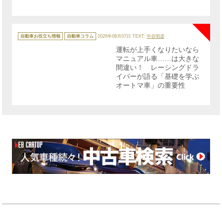
NE
カ
テ
自動車お役立ち情報
自動車コラム
2026年08月07日
TEXT:
中谷明彦
ゴ
リ
運転が上手くなりたいなら
ー
マニュアル車……は大きな
間違い！ レーシングドラ
イバーが語る「基礎を学ぶ
オートマ車」の重要性