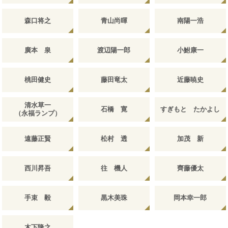
森口将之
青山尚暉
南陽一浩
廣本 泉
渡辺陽一郎
小鮒康一
桃田健史
藤田竜太
近藤暁史
清水草一
石橋 寛
すぎもと たかよし
（永福ランプ）
遠藤正賢
松村 透
加茂 新
西川昇吾
往 機人
齊藤優太
手束 毅
黒木美珠
岡本幸一郎
木下隆之