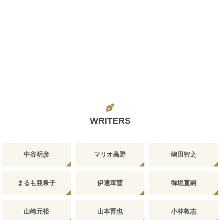
WRITERS
中谷明彦
マリオ高野
嶋田智之
まるも亜希子
伊達軍曹
御堀直嗣
山崎元裕
山本晋也
小林敦志