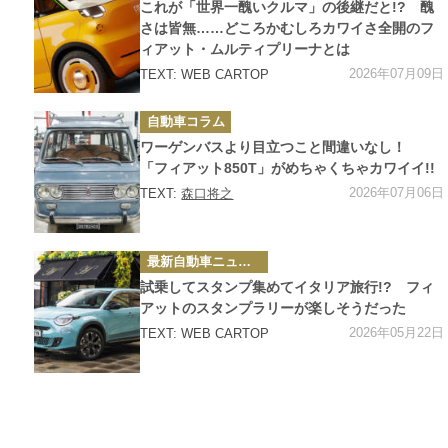
ゴ
これが「世界一醜いクルマ」の後継だと!? 醜
リ
ー
さは皆無……どころかむしろカワイさ全開のフ
ィアット・ムルティプリーナとは
2026年07月09日
TEXT: WEB CARTOP
カ
自動車コラム
テ
ゴ
ワーゲンバスより目立つこと間違いなし！
リ
ー
「フィアット850T」がめちゃくちゃカワイイ!!
2026年07月06日
TEXT:
森口将之
カ
最新自動車ニュース
テ
ゴ
試乗してスタンプ集めてイタリア旅行!? フィ
リ
ー
アットのスタンプラリーが楽しそうだった
2026年05月22日
TEXT: WEB CARTOP