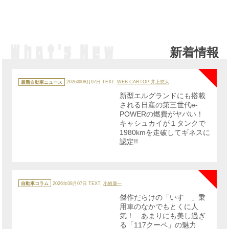
新着情報
NE
カ
テ
最新自動車ニュース
2026年08月07日
TEXT:
WEB CARTOP 井上悠大
ゴ
リ
新型エルグランドにも搭載
ー
される日産の第三世代e-
POWERの燃費がヤバい！
キャシュカイが１タンクで
1980kmを走破してギネスに
認定!!
NE
カ
テ
自動車コラム
2026年08月07日
TEXT:
小鮒康一
ゴ
リ
傑作だらけの「いすゞ」乗
ー
用車のなかでもとくに人
気！ あまりにも美し過ぎ
る「117クーペ」の魅力