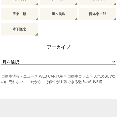
手束 毅
黒木美珠
岡本幸一郎
木下隆之
アーカイブ
ア
ー
カ
自動車情報・ニュース WEB CARTOP
>
自動車コラム
>
人気のSUVな
イ
のに売れない……だからこそ個性が主張できる魅力のSUV3選
ブ