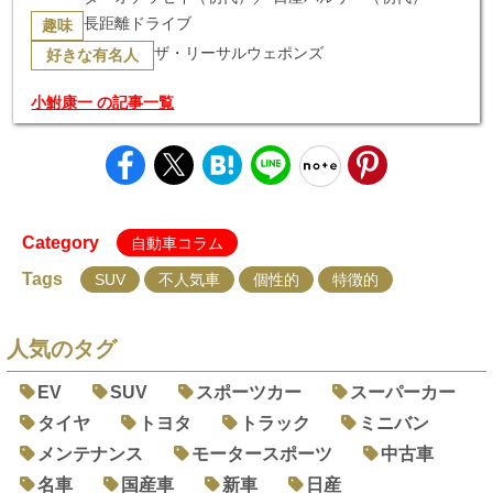
長距離ドライブ
趣味
ザ・リーサルウェポンズ
好きな有名人
小鮒康一 の記事一覧
Category
自動車コラム
Tags
SUV
不人気車
個性的
特徴的
人気のタグ
EV
SUV
スポーツカー
スーパーカー
タイヤ
トヨタ
トラック
ミニバン
メンテナンス
モータースポーツ
中古車
名車
国産車
新車
日産