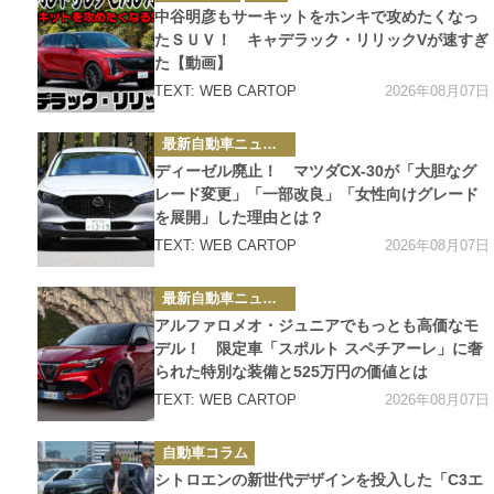
ゴ
中谷明彦もサーキットをホンキで攻めたくなっ
リ
ー
たＳＵＶ！ キャデラック・リリックVが速すぎ
た【動画】
2026年08月07日
TEXT: WEB CARTOP
カ
最新自動車ニュース
テ
ゴ
ディーゼル廃止！ マツダCX-30が「大胆なグ
リ
ー
レード変更」「一部改良」「女性向けグレード
を展開」した理由とは？
2026年08月07日
TEXT: WEB CARTOP
カ
最新自動車ニュース
テ
ゴ
アルファロメオ・ジュニアでもっとも高価なモ
リ
ー
デル！ 限定車「スポルト スペチアーレ」に奢
られた特別な装備と525万円の価値とは
2026年08月07日
TEXT: WEB CARTOP
カ
自動車コラム
テ
ゴ
シトロエンの新世代デザインを投入した「C3エ
リ