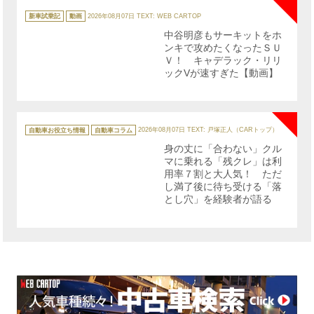
カ
テ
新車試乗記
動画
2026年08月07日
TEXT: WEB CARTOP
ゴ
リ
中谷明彦もサーキットをホ
ー
ンキで攻めたくなったＳＵ
Ｖ！ キャデラック・リリ
ックVが速すぎた【動画】
NE
カ
テ
自動車お役立ち情報
自動車コラム
2026年08月07日
TEXT: 戸塚正人（CARトップ）
ゴ
リ
身の丈に「合わない」クル
ー
マに乗れる「残クレ」は利
用率７割と大人気！ ただ
し満了後に待ち受ける「落
とし穴」を経験者が語る