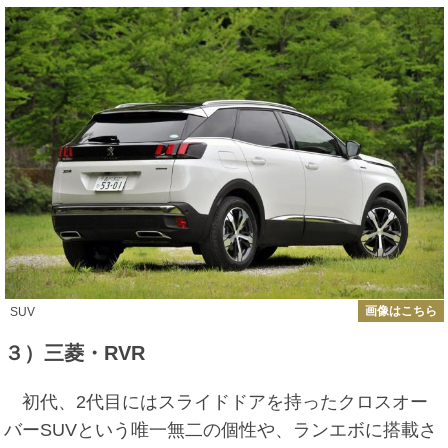
画像はこちら
SUV
３）三菱・RVR
初代、2代目にはスライドドアを持ったクロスオー
バーSUVという唯一無二の個性や、ランエボに搭載さ