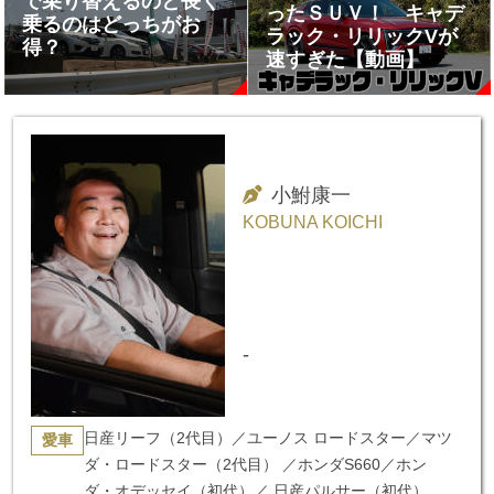
で乗り替えるのと長く
ったＳＵＶ！ キャデ
乗るのはどっちがお
ラック・リリックVが
得？
速すぎた【動画】
小鮒康一
KOBUNA KOICHI
-
日産リーフ（2代目）／ユーノス ロードスター／マツ
愛車
ダ・ロードスター（2代目） ／ホンダS660／ホン
ダ・オデッセイ（初代）／ 日産パルサー（初代）