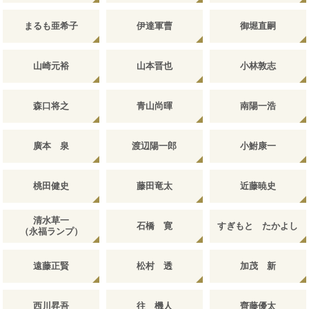
まるも亜希子
伊達軍曹
御堀直嗣
山崎元裕
山本晋也
小林敦志
森口将之
青山尚暉
南陽一浩
廣本 泉
渡辺陽一郎
小鮒康一
桃田健史
藤田竜太
近藤暁史
清水草一
石橋 寛
すぎもと たかよし
（永福ランプ）
遠藤正賢
松村 透
加茂 新
西川昇吾
往 機人
齊藤優太