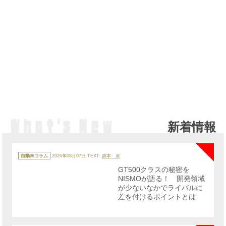
新着情報
NE
カ
テ
自動車コラム
2026年08月07日
TEXT:
廣本 泉
ゴ
リ
GT500クラスの秘密を
ー
NISMOが語る！ 開発領域
が少ないなかでライバルに
差を付けるポイントとは
NE