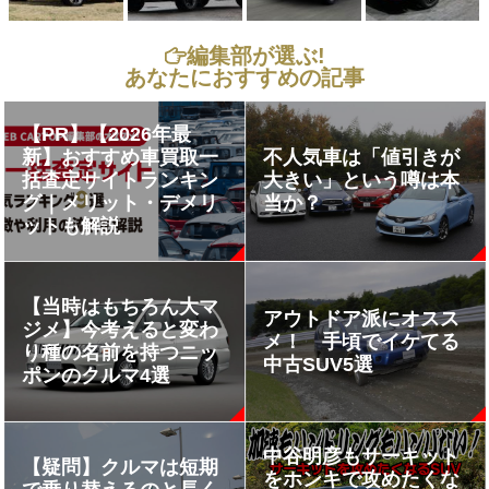
編集部が選ぶ!
あなたにおすすめの記事
【PR】【2026年最
新】おすすめ車買取一
不人気車は「値引きが
括査定サイトランキン
大きい」という噂は本
グ｜メリット・デメリ
当か？
ットも解説
【当時はもちろん大マ
アウトドア派にオスス
ジメ】今考えると変わ
メ！ 手頃でイケてる
り種の名前を持つニッ
中古SUV5選
ポンのクルマ4選
中谷明彦もサーキット
【疑問】クルマは短期
をホンキで攻めたくな