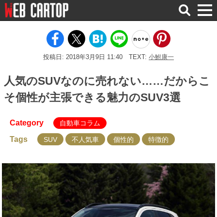
検
索
投稿日: 2018年3月9日 11:40
TEXT:
小鮒康一
人気のSUVなのに売れない……だからこ
そ個性が主張できる魅力のSUV3選
Category
自動車コラム
Tags
SUV
不人気車
個性的
特徴的