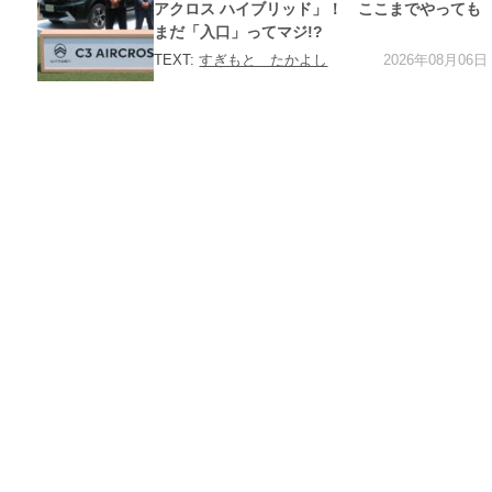
ー
アクロス ハイブリッド」！ ここまでやっても
まだ「入口」ってマジ!?
2026年08月06日
TEXT:
すぎもと たかよし