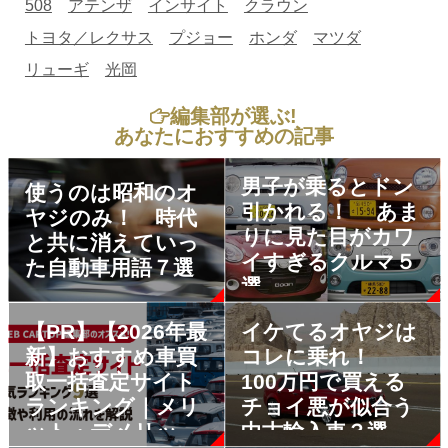
508
アテンザ
インサイト
クラウン
トヨタ／レクサス
プジョー
ホンダ
マツダ
リューギ
光岡
編集部が選ぶ!
あなたにおすすめの記事
男子が乗るとドン
使うのは昭和のオ
引かれる！ あま
ヤジのみ！ 時代
りに見た目がカワ
と共に消えていっ
イすぎるクルマ５
た自動車用語７選
選
【PR】【2026年最
イケてるオヤジは
新】おすすめ車買
コレに乗れ！
取一括査定サイト
100万円で買える
ランキング｜メリ
チョイ悪が似合う
ット・デメリット
中古輸入車３選