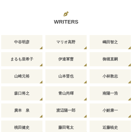
WRITERS
中谷明彦
マリオ高野
嶋田智之
まるも亜希子
伊達軍曹
御堀直嗣
山崎元裕
山本晋也
小林敦志
森口将之
青山尚暉
南陽一浩
廣本 泉
渡辺陽一郎
小鮒康一
桃田健史
藤田竜太
近藤暁史