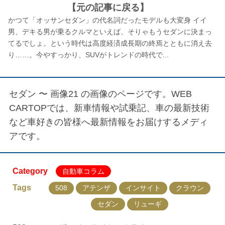
【元の記事に戻る】
かつて「オッサンセダン」の代名詞だったモデルも大変身 イイ
男、デキる男が乗るクルマといえば、そりゃもうセダンに決まっ
てるでしょ。という時代は高度経済成長期の終焉とともに消え去
り……。今やすっかり、SUVがトレンドの時代で...
セダン 〜 画像21
の画像のページです。WEB
CARTOPでは、新車情報や試乗記、車の最新技術
など車好きの皆様へ最新情報をお届けするメディ
アです。
Category
自動車コラム
Tags
508
アテンザ
インサイト
クラウン
セダン
リューギ