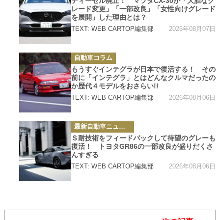
ディーゼル廃止！ マツダCX-30が「大胆なグ
リ
レード変更」「一部改良」「女性向けグレード
ー
を展開」した理由とは？
2026年08月07日
TEXT: WEB CARTOP編集部
カ
自動車コラム
テ
ゴ
もうすぐインテグラが日本で復活する！ その
リ
前に「インテグラ」とはどんなクルマだったの
ー
か歴代４モデルをおさらい!!
2026年08月06日
TEXT: WEB CARTOP編集部
カ
最新自動車ニュース
テ
ゴ
Ｓ耐技術をフィードバックして待望のグレーも
リ
復活！ トヨタGR86の一部改良が盛りだくさ
ー
んすぎる
2026年08月06日
TEXT: WEB CARTOP編集部