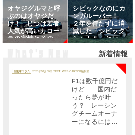
も解説
オヤジグルマと呼
シビックなのにカ
ぶのはオヤジだ
ンガルーバー！
け！ じつは若者
２年を待たずに消
人気が高いカロー
滅した「シビック
ラの実情とその理
シャトル」という
由
異色のSUV
新着情報
NEW
カ
テ
自動車コラム
2026年08月09日
TEXT: WEB CARTOP編集部
ゴ
リ
F1は数千億円だ
ー
けど……国内だ
ったら夢が叶
う？ レーシン
グチームオーナ
ーになるには幾
ら必要か「ズバ