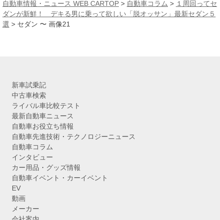
カ
自動車情報・ニュース WEB CARTOP
>
自動車コラム
>
１周回ってセ
イ
ダンが新鮮！ デキる男に乗って欲しい「脱オッサン」最新セダン５
ブ
選
>
セダン 〜 画像21
新車試乗記
中古車検索
ライバル車比較テスト
最新自動車ニュース
自動車お役立ち情報
自動車先進技術・テクノロジーニュース
自動車コラム
インタビュー
カー用品・グッズ情報
自動車イベント・カーイベント
EV
動画
メーカー
会社案内