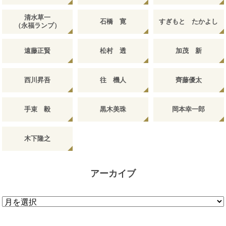
清水草一
石橋 寛
すぎもと たかよし
（永福ランプ）
遠藤正賢
松村 透
加茂 新
西川昇吾
往 機人
齊藤優太
手束 毅
黒木美珠
岡本幸一郎
木下隆之
アーカイブ
ア
ー