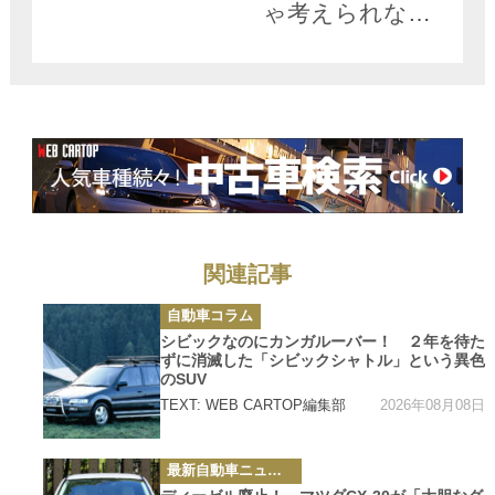
ゃ考えられない
クルマ３台!!
関連記事
カ
自動車コラム
テ
ゴ
シビックなのにカンガルーバー！ ２年を待た
リ
ずに消滅した「シビックシャトル」という異色
ー
のSUV
2026年08月08日
TEXT: WEB CARTOP編集部
カ
最新自動車ニュース
テ
ゴ