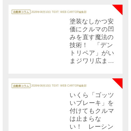
NEW
の精神が宿るク
ルマ!!
カ
テ
自動車コラム
2026年08月10日
TEXT: WEB CARTOP編集部
ゴ
リ
塗装なしかつ安
ー
価にクルマの凹
みを直す魔法の
技術！ 「デン
トリペア」がい
まジワリ広まっ
ている!!
NEW
カ
テ
自動車コラム
2026年08月10日
TEXT: WEB CARTOP編集部
ゴ
リ
いくら「ゴッツ
ー
いブレーキ」を
付けてもクルマ
は止まらな
い！ レーシン