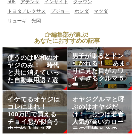
508
アテンザ
インサイト
クラウン
トヨタ／レクサス
プジョー
ホンダ
マツダ
リューギ
光岡
編集部が選ぶ!
あなたにおすすめの記事
男子が乗るとドン
使うのは昭和のオ
引かれる！ あま
ヤジのみ！ 時代
りに見た目がカワ
と共に消えていっ
イすぎるクルマ５
た自動車用語７選
選
イケてるオヤジは
オヤジグルマと呼
コレに乗れ！
ぶのはオヤジだ
100万円で買える
け！ じつは若者
チョイ悪が似合う
人気が高いカロー
中古輸入車３選
ラの実情とその理