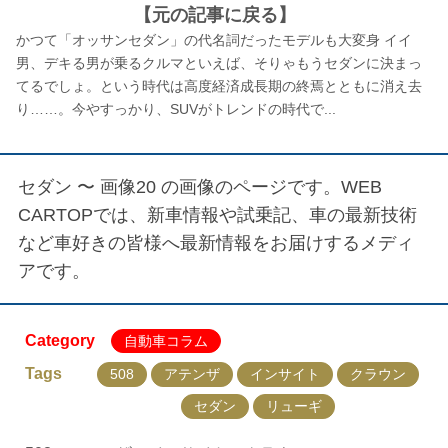
【元の記事に戻る】
かつて「オッサンセダン」の代名詞だったモデルも大変身 イイ
男、デキる男が乗るクルマといえば、そりゃもうセダンに決まっ
てるでしょ。という時代は高度経済成長期の終焉とともに消え去
り……。今やすっかり、SUVがトレンドの時代で...
セダン 〜 画像20
の画像のページです。WEB
CARTOPでは、新車情報や試乗記、車の最新技術
など車好きの皆様へ最新情報をお届けするメディ
アです。
Category
自動車コラム
Tags
508
アテンザ
インサイト
クラウン
セダン
リューギ