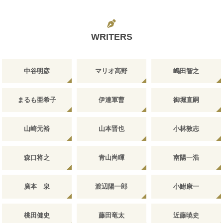
WRITERS
中谷明彦
マリオ高野
嶋田智之
まるも亜希子
伊達軍曹
御堀直嗣
山崎元裕
山本晋也
小林敦志
森口将之
青山尚暉
南陽一浩
廣本 泉
渡辺陽一郎
小鮒康一
桃田健史
藤田竜太
近藤暁史