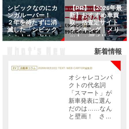
由
シビックなのにカ
【PR】【2026年最
ンガルーバー！
新】おすすめ車買
２年を待たずに消
取一括査定サイト
滅した「シビック
ランキング｜メリ
シャトル」という
ット・デメリット
異色のSUV
も解説
新着情報
NEW
カ
テ
EV
自動車コラム
2026年08月10日
TEXT: WEB CARTOP編集部
ゴ
リ
オシャレコンパ
ー
クトの代名詞
「スマート」が
新車発表に選ん
だのは……なん
と壁画！ さす
がs＋m＋「art」