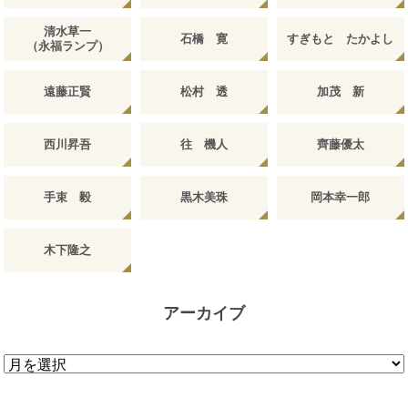
清水草一
石橋 寛
すぎもと たかよし
（永福ランプ）
遠藤正賢
松村 透
加茂 新
西川昇吾
往 機人
齊藤優太
手束 毅
黒木美珠
岡本幸一郎
木下隆之
アーカイブ
ア
ー