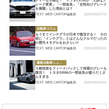
ディーゼル廃止！ マツダCX-30が「大胆なグ
リ
レード変更」「一部改良」「女性向けグレード
ー
を展開」した理由とは？
2026年08月07日
TEXT: WEB CARTOP編集部
カ
自動車コラム
テ
ゴ
もうすぐインテグラが日本で復活する！ その
リ
前に「インテグラ」とはどんなクルマだったの
ー
か歴代４モデルをおさらい!!
2026年08月06日
TEXT: WEB CARTOP編集部
カ
最新自動車ニュース
テ
ゴ
Ｓ耐技術をフィードバックして待望のグレーも
リ
復活！ トヨタGR86の一部改良が盛りだくさ
ー
んすぎる
2026年08月06日
TEXT: WEB CARTOP編集部