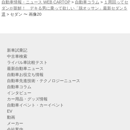
カ
自動車情報・ニュース WEB CARTOP
>
自動車コラム
>
１周回ってセ
イ
ダンが新鮮！ デキる男に乗って欲しい「脱オッサン」最新セダン５
ブ
選
>
セダン 〜 画像20
新車試乗記
中古車検索
ライバル車比較テスト
最新自動車ニュース
自動車お役立ち情報
自動車先進技術・テクノロジーニュース
自動車コラム
インタビュー
カー用品・グッズ情報
自動車イベント・カーイベント
EV
動画
メーカー
会社案内