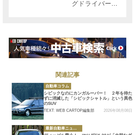
グドライバーが
語るクルマの制
動距離を司る意
外な要素
関連記事
カ
自動車コラム
テ
ゴ
シビックなのにカンガルーバー！ ２年を待た
リ
ずに消滅した「シビックシャトル」という異色
ー
のSUV
2026年08月08日
TEXT: WEB CARTOP編集部
カ
最新自動車ニュース
テ
ゴ