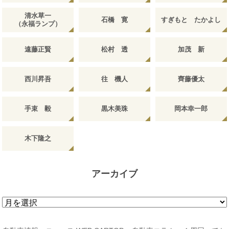
清水草一
石橋 寛
すぎもと たかよし
（永福ランプ）
遠藤正賢
松村 透
加茂 新
西川昇吾
往 機人
齊藤優太
手束 毅
黒木美珠
岡本幸一郎
木下隆之
アーカイブ
ア
ー
カ