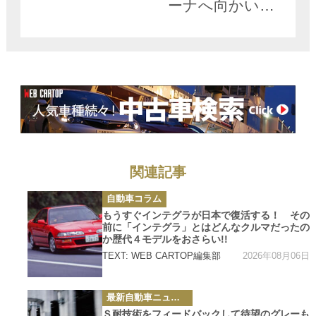
ーナへ向かいク
ルーザーで出
航……なんて陸
海空レクサス三
昧が現実に!!
関連記事
カ
自動車コラム
テ
ゴ
もうすぐインテグラが日本で復活する！ その
リ
前に「インテグラ」とはどんなクルマだったの
ー
か歴代４モデルをおさらい!!
2026年08月06日
TEXT: WEB CARTOP編集部
カ
最新自動車ニュース
テ
ゴ
Ｓ耐技術をフィードバックして待望のグレーも