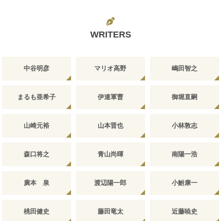
WRITERS
中谷明彦
マリオ高野
嶋田智之
まるも亜希子
伊達軍曹
御堀直嗣
山崎元裕
山本晋也
小林敦志
森口将之
青山尚暉
南陽一浩
廣本 泉
渡辺陽一郎
小鮒康一
桃田健史
藤田竜太
近藤暁史