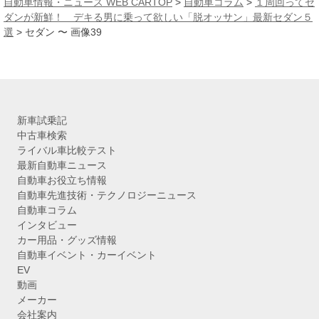
自動車情報・ニュース WEB CARTOP
>
自動車コラム
>
１周回ってセ
イ
ダンが新鮮！ デキる男に乗って欲しい「脱オッサン」最新セダン５
ブ
選
>
セダン 〜 画像39
新車試乗記
中古車検索
ライバル車比較テスト
最新自動車ニュース
自動車お役立ち情報
自動車先進技術・テクノロジーニュース
自動車コラム
インタビュー
カー用品・グッズ情報
自動車イベント・カーイベント
EV
動画
メーカー
会社案内