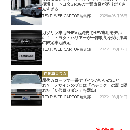
リ
復活！ トヨタGR86の一部改良が盛りだくさ
ー
んすぎる
2026年08月06日
TEXT: WEB CARTOP編集部
カ
ガソリン車もPHEVも終売でHEV専用モデル
テ
に！ トヨタ・ハリアーが一部改良を受け漆黒
ゴ
リ
の限定車も設定
ー
2026年08月05日
TEXT: WEB CARTOP編集部
カ
自動車コラム
テ
ゴ
歴代カローラで一番デザインがいいのはど
リ
れ？ デザインのプロは「ハチロク」の影に隠
ー
れた「５代目セダン」を選出!!
2026年08月04日
TEXT: WEB CARTOP編集部
次の記事