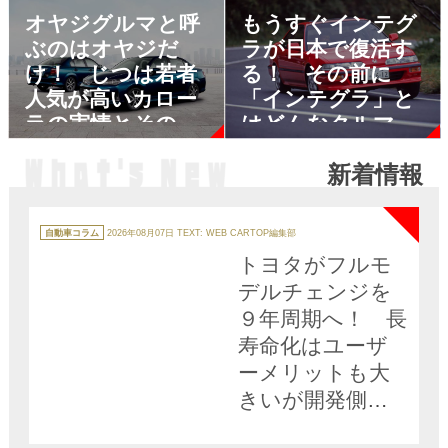
オヤジグルマと呼
もうすぐインテグ
ぶのはオヤジだ
ラが日本で復活す
け！ じつは若者
る！ その前に
人気が高いカロー
「インテグラ」と
ラの実情とその理
はどんなクルマだ
由
ったのか歴代４モ
新着情報
デルをおさらい!!
NEW
カ
テ
自動車コラム
2026年08月07日
TEXT: WEB CARTOP編集部
ゴ
リ
トヨタがフルモ
ー
デルチェンジを
９年周期へ！ 長
寿命化はユーザ
ーメリットも大
きいが開発側の
難易度も高い!!
NEW