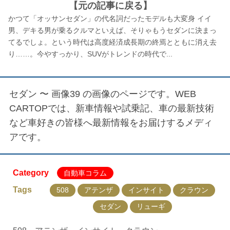
【元の記事に戻る】
かつて「オッサンセダン」の代名詞だったモデルも大変身 イイ
男、デキる男が乗るクルマといえば、そりゃもうセダンに決まっ
てるでしょ。という時代は高度経済成長期の終焉とともに消え去
り……。今やすっかり、SUVがトレンドの時代で...
セダン 〜 画像39
の画像のページです。WEB
CARTOPでは、新車情報や試乗記、車の最新技術
など車好きの皆様へ最新情報をお届けするメディ
アです。
Category
自動車コラム
Tags
508
アテンザ
インサイト
クラウン
セダン
リューギ