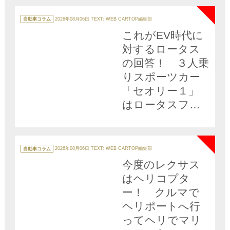
カ
テ
自動車コラム
2026年08月06日
TEXT: WEB CARTOP編集部
ゴ
リ
これがEV時代に
ー
対するロータス
の回答！ ３人乗
りスポーツカー
「セオリー１」
はロータスファ
ンを納得させら
NEW
れるか？
カ
テ
自動車コラム
2026年08月06日
TEXT: WEB CARTOP編集部
ゴ
リ
今度のレクサス
ー
はヘリコプタ
ー！ クルマで
ヘリポートへ行
ってヘリでマリ