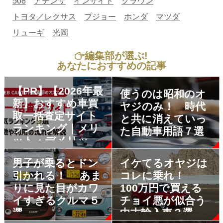
508
アテンザ
インサイト
クラウン
トヨタ／レクサス
プジョー
ホンダ
マツダ
リューギ
光岡
編集部が選ぶ!
あなたにおすすめの記事
【PR】【2026年最
使うのは昭和のオ
新】おすすめ車買
ヤジのみ！ 時代
取一括査定サイト
と共に消えていっ
ランキング｜メリ
た自動車用語７選
ット・デメリット
も解説
男子が乗るとドン
イケてるオヤジは
引かれる！ あま
コレに乗れ！
りに見た目がカワ
100万円で買える
イすぎるクルマ５
チョイ悪が似合う
選
中古輸入車３選