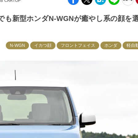
EB CARTOP
でも新型ホンダN-WGNが癒やし系の顔を
N-WGN
イカつ顔
フロントフェイス
ホンダ
軽自