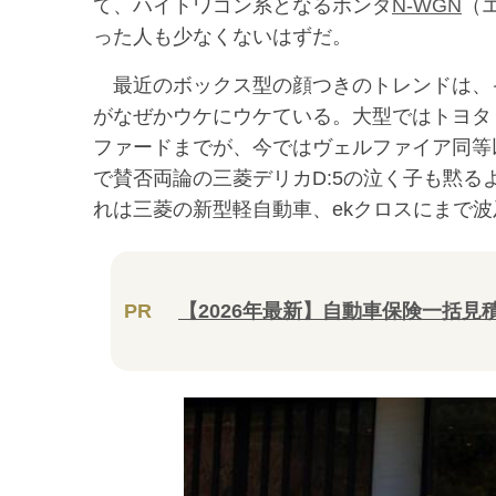
て、ハイトワゴン系となるホンダ
N-WGN
（
った人も少なくないはずだ。
最近のボックス型の顔つきのトレンドは、
がなぜかウケにウケている。大型ではトヨタ
ファードまでが、今ではヴェルファイア同等
で賛否両論の三菱デリカD:5の泣く子も黙
れは三菱の新型軽自動車、ekクロスにまで
PR
【2026年最新】自動車保険一括見