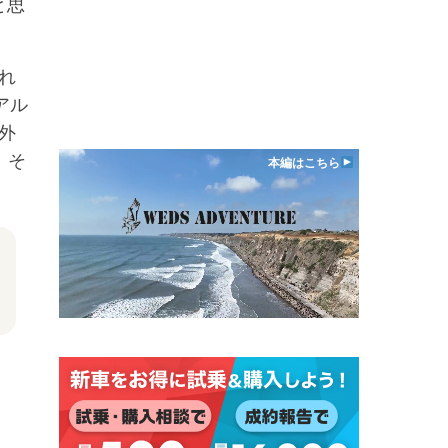
と思
れ
アル
外
。そ
本編はこちら