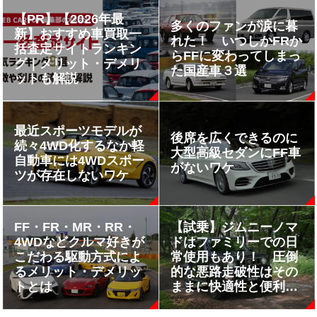
【PR】【2026年最
多くのファンが涙に暮
新】おすすめ車買取一
れた！ いつしかFRか
括査定サイトランキン
らFFに変わってしまっ
グ｜メリット・デメリ
た国産車３選
ットも解説
最近スポーツモデルが
後席を広くできるのに
続々4WD化するなか軽
大型高級セダンにFF車
自動車には4WDスポー
がないワケ
ツが存在しないワケ
FF・FR・MR・RR・
【試乗】ジムニーノマ
4WDなどクルマ好きが
ドはファミリーでの日
こだわる駆動方式によ
常使用もあり！ 圧倒
るメリット・デメリッ
的な悪路走破性はその
トとは
ままに快適性と便利さ
マシマシだった