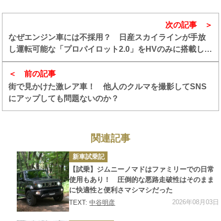
次の記事
なぜエンジン車には不採用？ 日産スカイラインが手放
し運転可能な「プロパイロット2.0」をHVのみに搭載した
ワケ
前の記事
街で見かけた激レア車！ 他人のクルマを撮影してSNS
にアップしても問題ないのか？
関連記事
カ
新車試乗記
テ
ゴ
【試乗】ジムニーノマドはファミリーでの日常
リ
ー
使用もあり！ 圧倒的な悪路走破性はそのまま
に快適性と便利さマシマシだった
2026年08月03日
TEXT:
中谷明彦