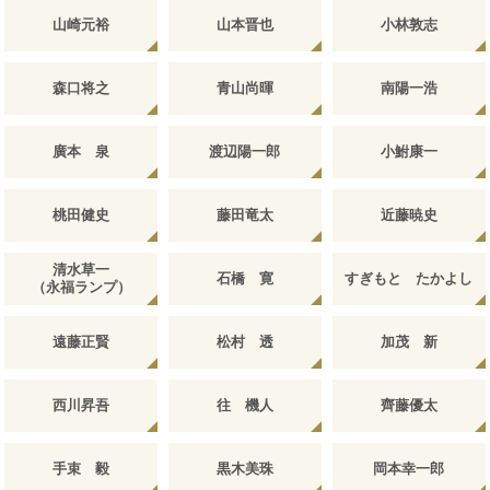
山崎元裕
山本晋也
小林敦志
森口将之
青山尚暉
南陽一浩
廣本 泉
渡辺陽一郎
小鮒康一
桃田健史
藤田竜太
近藤暁史
清水草一
石橋 寛
すぎもと たかよし
（永福ランプ）
遠藤正賢
松村 透
加茂 新
西川昇吾
往 機人
齊藤優太
手束 毅
黒木美珠
岡本幸一郎