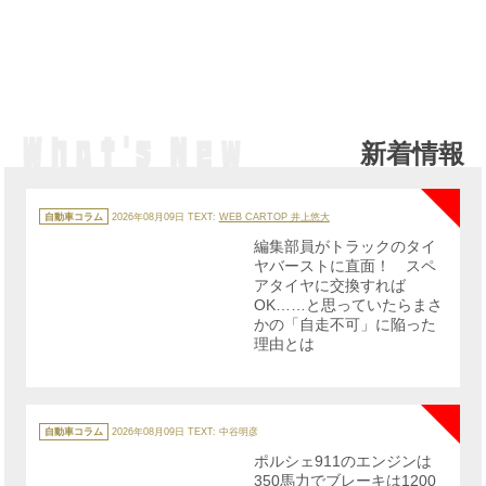
新着情報
NE
カ
テ
自動車コラム
2026年08月09日
TEXT:
WEB CARTOP 井上悠大
ゴ
リ
編集部員がトラックのタイ
ー
ヤバーストに直面！ スペ
アタイヤに交換すれば
OK……と思っていたらまさ
かの「自走不可」に陥った
理由とは
NE
カ
テ
自動車コラム
2026年08月09日
TEXT: 中谷明彦
ゴ
リ
ポルシェ911のエンジンは
ー
350馬力でブレーキは1200