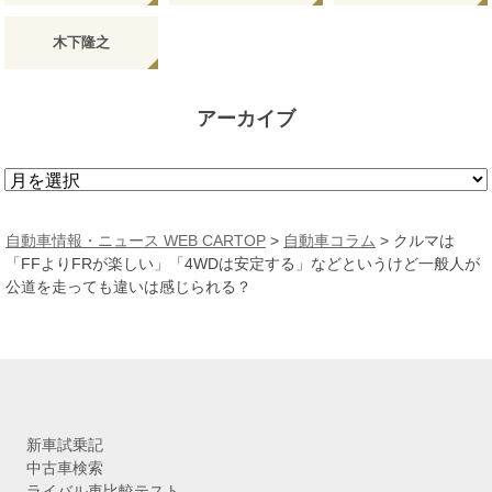
木下隆之
アーカイブ
ア
ー
カ
自動車情報・ニュース WEB CARTOP
>
自動車コラム
>
クルマは
イ
「FFよりFRが楽しい」「4WDは安定する」などというけど一般人が
ブ
公道を走っても違いは感じられる？
新車試乗記
中古車検索
ライバル車比較テスト