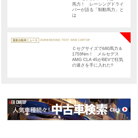
馬力！ レーシングドライ
バーが語る「制動馬力」と
は
NE
カ
テ
最新自動車ニュース
2026年08月09日
TEXT: WEB CARTOP
ゴ
リ
Ｃセグサイズで680馬力＆
ー
1759Nm！ メルセデス
AMG CLA 45がBEVで狂気
の速さを手に入れた!!