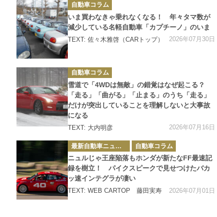
カ
自動車コラム
テ
ゴ
いま買わなきゃ乗れなくなる！ 年々タマ数が
リ
ー
減少している名軽自動車「カプチーノ」のいま
2026年07月30日
TEXT: 佐々木雅啓（CARトップ）
カ
自動車コラム
テ
ゴ
雪道で「4WDは無敵」の錯覚はなぜ起こる？
リ
ー
「走る」「曲がる」「止まる」のうち「走る」
だけが突出していることを理解しないと大事故
になる
2026年07月16日
TEXT: 大内明彦
カ
最新自動車ニュース
自動車コラム
テ
ゴ
ニュルじゃ王座陥落もホンダが新たなFF最速記
リ
ー
録を樹立！ パイクスピークで見せつけたバカ
ッ速インテグラが凄い
2026年07月01日
TEXT: WEB CARTOP 藤田実寿