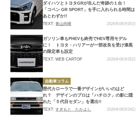
ゴ
ダイハツとトヨタGRが生んだ奇跡の１台！
リ
ー
「コペン GR SPORT」を手に入れられる時間は
あとわずか!!
2026年08月05日
TEXT:
青山尚暉
カ
ガソリン車もPHEVも終売でHEV専用モデル
テ
ゴ
に！ トヨタ・ハリアーが一部改良を受け漆黒
リ
の限定車も設定
ー
2026年08月05日
TEXT: WEB CARTOP
カ
自動車コラム
テ
ゴ
歴代カローラで一番デザインがいいのはど
リ
ー
れ？ デザインのプロは「ハチロク」の影に隠
れた「５代目セダン」を選出!!
2026年08月04日
TEXT:
すぎもと たかよし