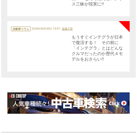
ス三昧が現実に!!
NE
カ
テ
自動車コラム
2026年08月06日
TEXT:
遠藤正賢
ゴ
リ
もうすぐインテグラが日本
ー
で復活する！ その前に
「インテグラ」とはどんな
クルマだったのか歴代４モ
デルをおさらい!!