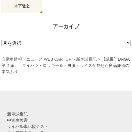
木下隆之
アーカイブ
ア
ー
カ
自動車情報・ニュース WEB CARTOP
>
新車試乗記
>
【試乗】DNGA
イ
第２弾！ ダイハツ・ロッキー＆トヨタ・ライズが見せた良品廉価の
ブ
本気ぶり
新車試乗記
中古車検索
ライバル車比較テスト