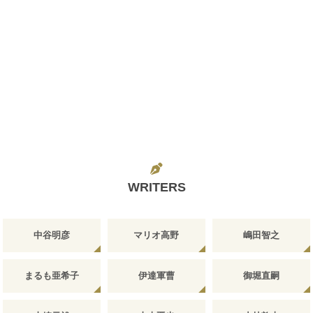
WRITERS
中谷明彦
マリオ高野
嶋田智之
まるも亜希子
伊達軍曹
御堀直嗣