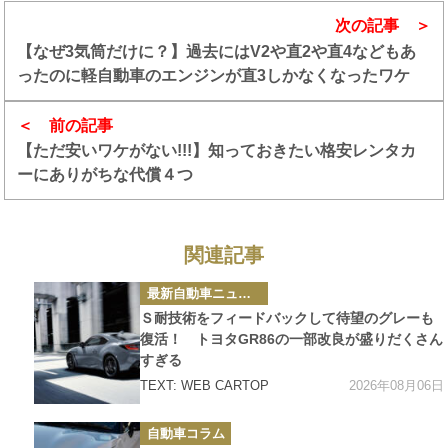
次の記事
【なぜ3気筒だけに？】過去にはV2や直2や直4などもあ
ったのに軽自動車のエンジンが直3しかなくなったワケ
前の記事
【ただ安いワケがない!!!】知っておきたい格安レンタカ
ーにありがちな代償４つ
関連記事
カ
最新自動車ニュース
テ
ゴ
Ｓ耐技術をフィードバックして待望のグレーも
リ
ー
復活！ トヨタGR86の一部改良が盛りだくさん
すぎる
2026年08月06日
TEXT: WEB CARTOP
カ
自動車コラム
テ