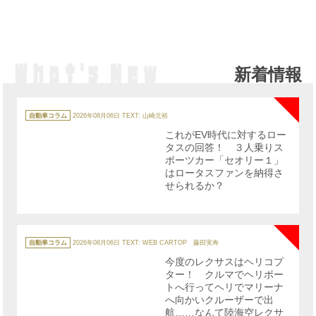
新着情報
NE
カ
テ
自動車コラム
2026年08月06日
TEXT: 山崎元裕
ゴ
リ
これがEV時代に対するロー
ー
タスの回答！ ３人乗りス
ポーツカー「セオリー１」
はロータスファンを納得さ
せられるか？
NE
カ
テ
自動車コラム
2026年08月06日
TEXT: WEB CARTOP 藤田実寿
ゴ
リ
今度のレクサスはヘリコプ
ー
ター！ クルマでヘリポー
トへ行ってヘリでマリーナ
へ向かいクルーザーで出
航……なんて陸海空レクサ