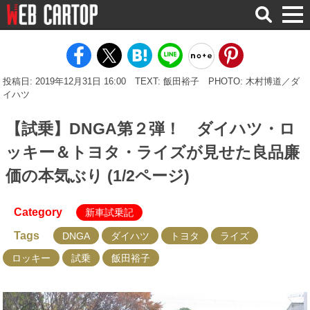
検
索
投稿日: 2019年12月31日 16:00
TEXT: 飯田裕子
PHOTO: 木村博道／ダ
イハツ
【試乗】DNGA第２弾！ ダイハツ・ロ
ッキー＆トヨタ・ライズが見せた良品廉
価の本気ぶり (1/2ページ)
Category
新車試乗記
Tags
DNGA
ダイハツ
トヨタ
ライズ
ロッキー
試乗
飯田裕子