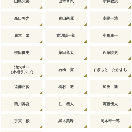
山崎元裕
山本晋也
小林敦志
森口将之
青山尚暉
南陽一浩
廣本 泉
渡辺陽一郎
小鮒康一
桃田健史
藤田竜太
近藤暁史
清水草一
石橋 寛
すぎもと たかよし
（永福ランプ）
遠藤正賢
松村 透
加茂 新
西川昇吾
往 機人
齊藤優太
手束 毅
黒木美珠
岡本幸一郎