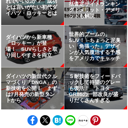
れでいいのか？ 成功
括査定サイトランキン
とは言いがたい初代ダ
グ｜メリット・デメリ
イハツ・ロッキーとは
ットも解説
世界的ブームの
ダイハツから新車種
SUV！ ちょっと泥臭
「ロッキー」が登
い「角張った」デザイ
場！ SUVらしさと取
ンが人気復活する予感
り回しやすさを両立
をアメリカでキャッチ
ダイハツの新世代クル
Ｓ耐技術をフィードバ
マづくり「DNGA」の
ックして待望のグレー
新技術を公開！ まず
も復活！ トヨタ
は7月発売の新型タン
GR86の一部改良が盛
トから
りだくさんすぎる