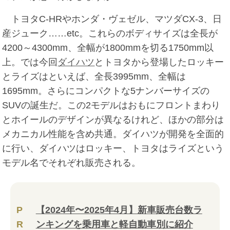
トヨタC-HRやホンダ・ヴェゼル、マツダCX-3、日
産ジューク……etc。これらのボディサイズは全長が
4200～4300mm、全幅が1800mmを切る1750mm以
上。では今回
ダイハツ
とトヨタから登場したロッキー
とライズはといえば、全長3995mm、全幅は
1695mm。さらにコンパクトな5ナンバーサイズの
SUVの誕生だ。この2モデルはおもにフロントまわり
とホイールのデザインが異なるけれど、ほかの部分は
メカニカル性能を含め共通。ダイハツが開発を全面的
に行い、ダイハツはロッキー、トヨタはライズという
モデル名でそれぞれ販売される。
P
【2024年〜2025年4月】新車販売台数ラ
R
ンキングを乗用車と軽自動車別に紹介