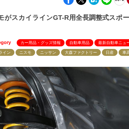
モがスカイラインGT-R用全長調整式スポ
egory
カー用品・グッズ情報
自動車用品
最新自動車ニュ
ライン
ニスモ
ニッサン
大森ファクトリー
日産
車