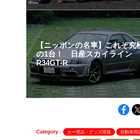
【ニッポンの名車】これぞ究
の1台！ 日産スカイライン
R34GT-R
Category
カー用品・グッズ情報
自動車用