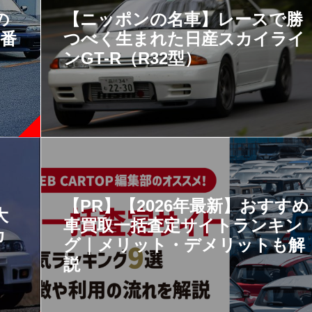
の
【ニッポンの名車】レースで勝
一番
つべく生まれた日産スカイライ
ンGT-R（R32型）
【PR】【2026年最新】おすすめ
大
車買取一括査定サイトランキン
カ
グ｜メリット・デメリットも解
説