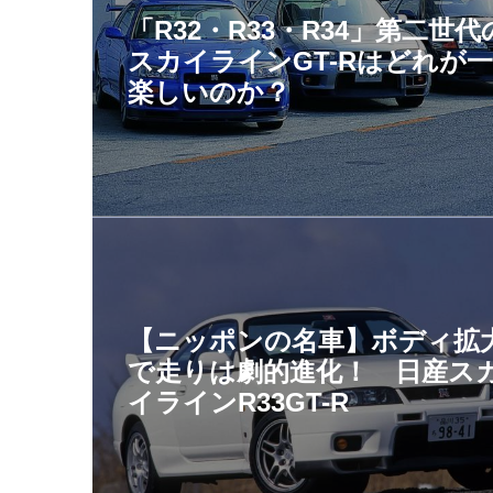
「R32・R33・R34」第二世代
スカイラインGT-Rはどれが
楽しいのか？
【ニッポンの名車】ボディ拡
で走りは劇的進化！ 日産ス
イラインR33GT-R