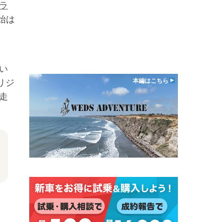
ラ
始は
＆
い
本編はこちら
リジ
走