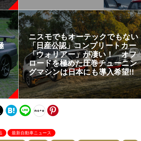
ニスモでもオーテックでもない
極
「日産公認」コンプリートカー
「ウォリアー」が凄い！ オフ
ロードを極めた圧巻チューニン
グマシンは日本にも導入希望!!
品
最新自動車ニュース