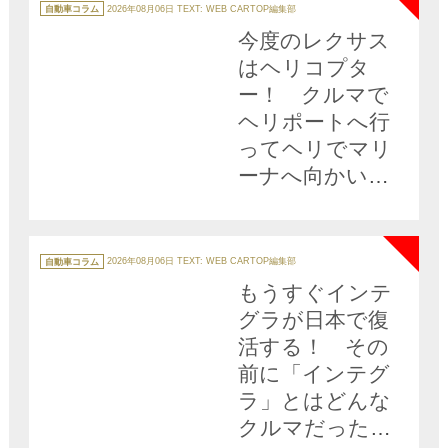
テ
自動車コラム
2026年08月06日
TEXT: WEB CARTOP編集部
ゴ
リ
今度のレクサス
ー
はヘリコプタ
ー！ クルマで
ヘリポートへ行
ってヘリでマリ
ーナへ向かいク
ルーザーで出
NEW
航……なんて陸
海空レクサス三
カ
テ
自動車コラム
2026年08月06日
TEXT: WEB CARTOP編集部
ゴ
昧が現実に!!
リ
もうすぐインテ
ー
グラが日本で復
活する！ その
前に「インテグ
ラ」とはどんな
クルマだったの