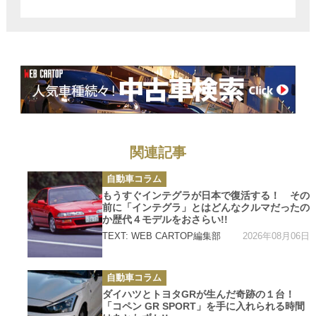
か歴代４モデル
をおさらい!!
関連記事
カ
自動車コラム
テ
ゴ
もうすぐインテグラが日本で復活する！ その
リ
前に「インテグラ」とはどんなクルマだったの
ー
か歴代４モデルをおさらい!!
2026年08月06日
TEXT: WEB CARTOP編集部
カ
自動車コラム
テ
ゴ
ダイハツとトヨタGRが生んだ奇跡の１台！
リ
「コペン GR SPORT」を手に入れられる時間
ー