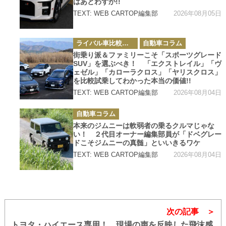
はあとわずか!!
2026年08月05日
TEXT: WEB CARTOP編集部
カ
ライバル車比較テスト
自動車コラム
テ
ゴ
街乗り派＆ファミリーこそ「スポーツグレード
リ
SUV」を選ぶべき！ 「エクストレイル」「ヴ
ー
ェゼル」「カローラクロス」「ヤリスクロス」
を比較試乗してわかった本当の価値!!
2026年08月04日
TEXT: WEB CARTOP編集部
カ
自動車コラム
テ
ゴ
本来のジムニーは軟弱者の乗るクルマじゃな
リ
い！ ２代目オーナー編集部員が「ドベグレー
ー
ドこそジムニーの真髄」といいきるワケ
2026年08月04日
TEXT: WEB CARTOP編集部
次の記事
トヨタ・ハイエース専用！ 現場の声を反映した飛沫感