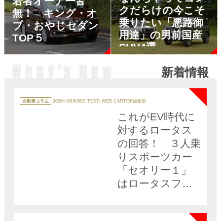
若者オーナー皆
クだらけの今こそ
無！ キング・オ
乗りたい「悪路御
ブ・おやじセダン
用達」の男前国産
TOP５
SUV4選
新着情報
NEW
カ
テ
自動車コラム
2026年08月06日
TEXT: WEB CARTOP編集部
ゴ
リ
これがEV時代に
ー
対するロータス
の回答！ ３人乗
りスポーツカー
「セオリー１」
はロータスファ
ンを納得させら
NEW
れるか？
カ