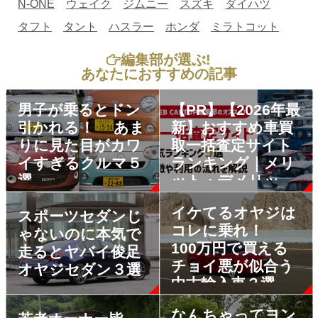
N-ONE
ウェイク
ジムニー
スズキ
ダイハツ
タフト
タント
ハスラー
ホンダ
ミラトコット
編集部が選ぶ!
あなたにおすすめの記事
男子が乗るとドン
【PR】【2026年最
引かれる！ あま
新】おすすめ車買
りに見た目がカワ
取一括査定サイト
イすぎるクルマ５
ランキング｜メリ
選
ット・デメリット
も解説
イケてるオヤジは
スポーツセダンじ
コレに乗れ！
ゃないのに本気で
100万円で買える
走るとヤバイ俊足
チョイ悪が似合う
オヤジセダン３選
中古輸入車３選
なんちゃってヨン