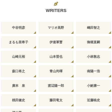
WRITERS
中谷明彦
マリオ高野
嶋田智之
まるも亜希子
伊達軍曹
御堀直嗣
山崎元裕
山本晋也
小林敦志
森口将之
青山尚暉
南陽一浩
廣本 泉
渡辺陽一郎
小鮒康一
桃田健史
藤田竜太
近藤暁史