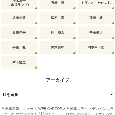
清水草一
石橋 寛
すぎもと たかよし
（永福ランプ）
遠藤正賢
松村 透
加茂 新
西川昇吾
往 機人
齊藤優太
手束 毅
黒木美珠
岡本幸一郎
木下隆之
アーカイブ
ア
ー
カ
自動車情報・ニュース WEB CARTOP
>
自動車コラム
>
デカイはエラ
イ
イだったオヤジ世代よ「軽なんて……」は捨てるべき！ イケてるオ