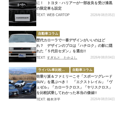
ゴ
に！ トヨタ・ハリアーが一部改良を受け漆黒
リ
の限定車も設定
ー
2026年08月05日
TEXT: WEB CARTOP
カ
自動車コラム
テ
ゴ
歴代カローラで一番デザインがいいのはど
リ
ー
れ？ デザインのプロは「ハチロク」の影に隠
れた「５代目セダン」を選出!!
2026年08月04日
TEXT:
すぎもと たかよし
カ
ライバル車比較テスト
自動車コラム
テ
ゴ
街乗り派＆ファミリーこそ「スポーツグレード
リ
ー
SUV」を選ぶべき！ 「エクストレイル」「ヴ
ェゼル」「カローラクロス」「ヤリスクロス」
を比較試乗してわかった本当の価値!!
2026年08月04日
TEXT: 橋本洋平