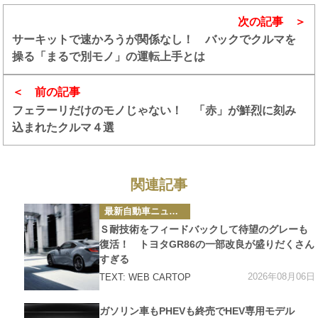
次の記事
サーキットで速かろうが関係なし！ バックでクルマを
操る「まるで別モノ」の運転上手とは
前の記事
フェラーリだけのモノじゃない！ 「赤」が鮮烈に刻み
込まれたクルマ４選
関連記事
カ
最新自動車ニュース
テ
ゴ
Ｓ耐技術をフィードバックして待望のグレーも
リ
ー
復活！ トヨタGR86の一部改良が盛りだくさん
すぎる
2026年08月06日
TEXT: WEB CARTOP
カ
ガソリン車もPHEVも終売でHEV専用モデル
テ