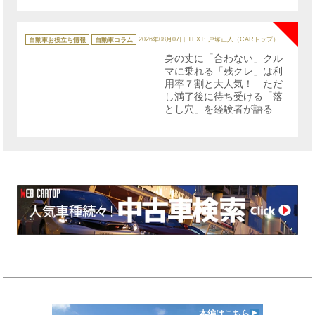
NE
カ
テ
自動車お役立ち情報
自動車コラム
2026年08月07日
TEXT: 戸塚正人（CARトップ）
ゴ
リ
身の丈に「合わない」クル
ー
マに乗れる「残クレ」は利
用率７割と大人気！ ただ
し満了後に待ち受ける「落
とし穴」を経験者が語る
本編はこちら