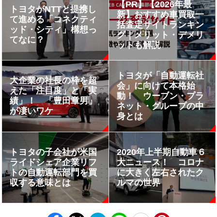
【PR】【2026年最
トヨタがNTTと提携し
新】おすすめ車買取一
て進める「コネクティ
括査定サイトランキン
ッド・シティ」構想っ
グ｜メリット・デメリ
てなに？
ットも解説
トヨタが「自動運転社
大企業の社長の枠を超
会」に向けて本格始
えた「注目度」と「実
動！ ウーブン・プラ
績」！ 「豊田章男」
ネット・グループの中
が凄いワケ
身とは
トヨタの子会社が米国
2020年上半期自動車６
ライドシェア企業リフ
大ニュース！ コロナ
トの自動運転部門を買
に大きく左右されたク
収する意味とは
ルマの世界