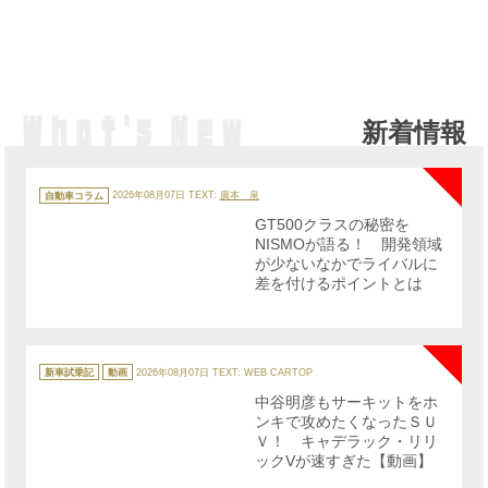
新着情報
NE
カ
テ
自動車コラム
2026年08月07日
TEXT:
廣本 泉
ゴ
リ
GT500クラスの秘密を
ー
NISMOが語る！ 開発領域
が少ないなかでライバルに
差を付けるポイントとは
NE
カ
テ
新車試乗記
動画
2026年08月07日
TEXT: WEB CARTOP
ゴ
リ
中谷明彦もサーキットをホ
ー
ンキで攻めたくなったＳＵ
Ｖ！ キャデラック・リリ
ックVが速すぎた【動画】