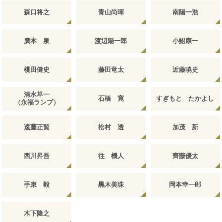
森口将之
青山尚暉
南陽一浩
廣本 泉
渡辺陽一郎
小鮒康一
桃田健史
藤田竜太
近藤暁史
清水草一
石橋 寛
すぎもと たかよし
（永福ランプ）
遠藤正賢
松村 透
加茂 新
西川昇吾
往 機人
齊藤優太
手束 毅
黒木美珠
岡本幸一郎
木下隆之