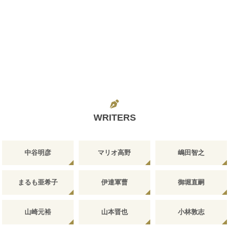
WRITERS
中谷明彦
マリオ高野
嶋田智之
まるも亜希子
伊達軍曹
御堀直嗣
山崎元裕
山本晋也
小林敦志