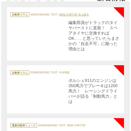
NE
カ
テ
自動車コラム
2026年08月09日
TEXT:
WEB CARTOP 井上悠大
ゴ
リ
編集部員がトラックのタイ
ー
ヤバーストに直面！ スペ
アタイヤに交換すれば
OK……と思っていたらまさ
かの「自走不可」に陥った
理由とは
NE
カ
テ
自動車コラム
2026年08月09日
TEXT: 中谷明彦
ゴ
リ
ポルシェ911のエンジンは
ー
350馬力でブレーキは1200
馬力！ レーシングドライ
バーが語る「制動馬力」と
は
NE
カ
テ
最新自動車ニュース
2026年08月09日
TEXT: WEB CARTOP
ゴ
リ