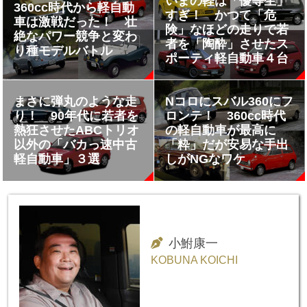
いまの軽は「優等生」
360cc時代から軽自動
すぎ！ かつて「危
車は激戦だった！ 壮
険」なほどの走りで若
絶なパワー競争と変わ
者を「陶酔」させたス
り種モデルバトル
ポーティ軽自動車４台
まさに弾丸のような走
Nコロにスバル360にフ
り！ 90年代に若者を
ロンテ！ 360cc時代
熱狂させたABCトリオ
の軽自動車が最高に
以外の「バカっ速中古
「粋」だが安易な手出
軽自動車」３選
しがNGなワケ
小鮒康一
KOBUNA KOICHI