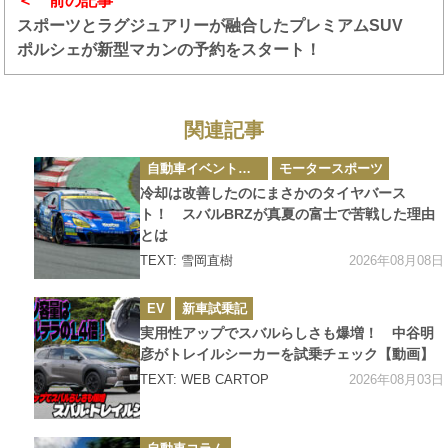
前の記事
スポーツとラグジュアリーが融合したプレミアムSUV
ポルシェが新型マカンの予約をスタート！
関連記事
カ
自動車イベント・カーイベント
モータースポーツ
テ
ゴ
冷却は改善したのにまさかのタイヤバース
リ
ー
ト！ スバルBRZが真夏の富士で苦戦した理由
とは
2026年08月08日
TEXT: 雪岡直樹
カ
EV
新車試乗記
テ
ゴ
実用性アップでスバルらしさも爆増！ 中谷明
リ
ー
彦がトレイルシーカーを試乗チェック【動画】
2026年08月03日
TEXT: WEB CARTOP
カ