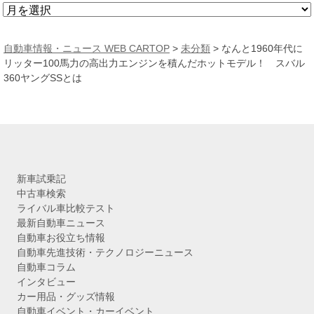
ア
ー
カ
自動車情報・ニュース WEB CARTOP
>
未分類
>
なんと1960年代に
イ
リッター100馬力の高出力エンジンを積んだホットモデル！ スバル
ブ
360ヤングSSとは
新車試乗記
中古車検索
ライバル車比較テスト
最新自動車ニュース
自動車お役立ち情報
自動車先進技術・テクノロジーニュース
自動車コラム
インタビュー
カー用品・グッズ情報
自動車イベント・カーイベント