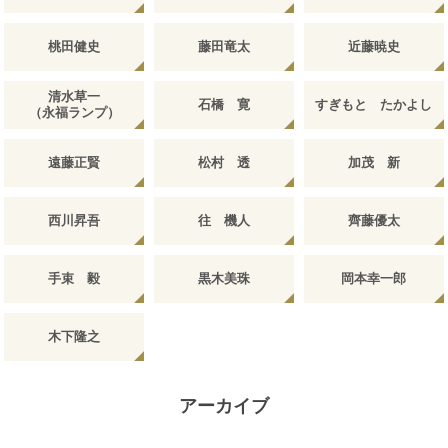
桃田健史
藤田竜太
近藤暁史
清水草一
石橋 寛
すぎもと たかよし
（永福ランプ）
遠藤正賢
松村 透
加茂 新
西川昇吾
往 機人
齊藤優太
手束 毅
黒木美珠
岡本幸一郎
木下隆之
アーカイブ