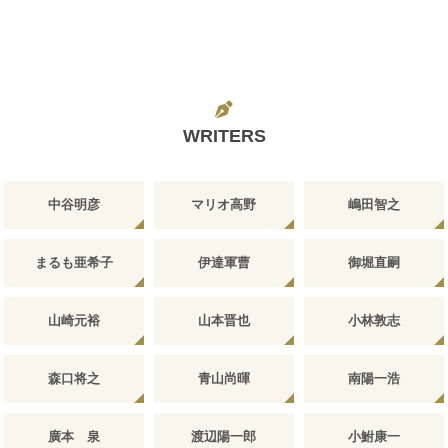
WRITERS
中谷明彦
マリオ高野
嶋田智之
まるも亜希子
伊達軍曹
御堀直嗣
山崎元裕
山本晋也
小林敦志
森口将之
青山尚暉
南陽一浩
廣本 泉
渡辺陽一郎
小鮒康一