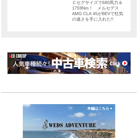
Ｃセグサイズで680馬力＆
ー
1759Nm！ メルセデス
AMG CLA 45がBEVで狂気
の速さを手に入れた!!
本編はこちら