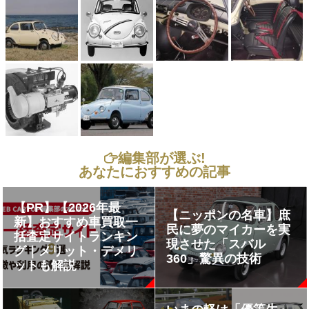
編集部が選ぶ!
あなたにおすすめの記事
【PR】【2026年最
【ニッポンの名車】庶
新】おすすめ車買取一
民に夢のマイカーを実
括査定サイトランキン
現させた「スバル
グ｜メリット・デメリ
360」驚異の技術
ットも解説