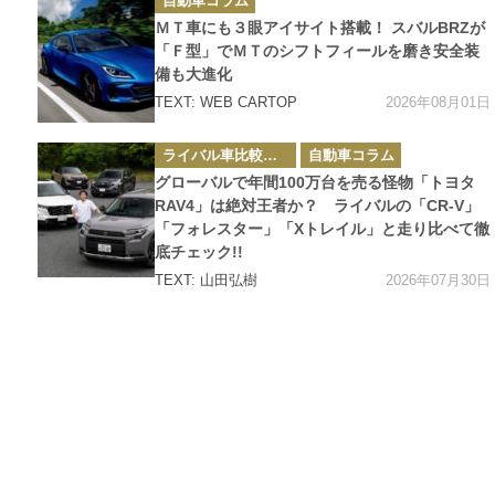
自動車コラム
テ
ゴ
ＭＴ車にも３眼アイサイト搭載！ スバルBRZが
リ
ー
「Ｆ型」でＭＴのシフトフィールを磨き安全装
備も大進化
2026年08月01日
TEXT: WEB CARTOP
カ
ライバル車比較テスト
自動車コラム
テ
ゴ
グローバルで年間100万台を売る怪物「トヨタ
リ
ー
RAV4」は絶対王者か？ ライバルの「CR-V」
「フォレスター」「Xトレイル」と走り比べて徹
底チェック!!
2026年07月30日
TEXT: 山田弘樹