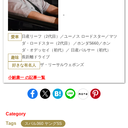
-
日産リーフ（2代目）／ユーノス ロードスター／マツ
愛車
ダ・ロードスター（2代目） ／ホンダS660／ホン
ダ・オデッセイ（初代）／ 日産パルサー（初代）
長距離ドライブ
趣味
ザ・リーサルウェポンズ
好きな有名人
小鮒康一 の記事一覧
Category
Tags
スバル360 ヤングSS