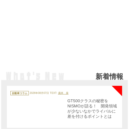
新着情報
NE
カ
テ
自動車コラム
2026年08月07日
TEXT:
廣本 泉
ゴ
リ
GT500クラスの秘密を
ー
NISMOが語る！ 開発領域
が少ないなかでライバルに
差を付けるポイントとは
NE