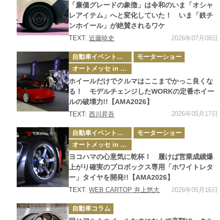
ー
「廉価グレードの象徴」は令和のいま「オシャ
レアイテム」へと変化していた！ いま「鉄チ
ンホイール」が絶賛されるワケ
2026年07月08日
TEXT:
近藤暁史
カ
自動車イベント・カーイベント
モーターショー
テ
ゴ
オートメッセ in 愛知
リ
ー
ホイールだけでクルマはここまでかっこ良くな
る！ モデルチェンジしたWORKの定番ホイー
ルの破壊力!!【AMA2026】
2026年05月17日
TEXT:
西川昇吾
カ
自動車イベント・カーイベント
モーターショー
テ
ゴ
オートメッセ in 愛知
リ
ー
ヨコハマの心意気に乾杯！ 履けば営業成績爆
上がり確実のプロボックス専用「ホワイトレタ
ー」タイヤを開発!!【AMA2026】
2026年05月16日
TEXT:
WEB CARTOP 井上悠大
カ
自動車コラム
テ
ゴ