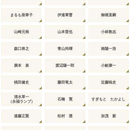
まるも亜希子
伊達軍曹
御堀直嗣
山崎元裕
山本晋也
小林敦志
森口将之
青山尚暉
南陽一浩
廣本 泉
渡辺陽一郎
小鮒康一
桃田健史
藤田竜太
近藤暁史
清水草一
石橋 寛
すぎもと たかよし
（永福ランプ）
遠藤正賢
松村 透
加茂 新