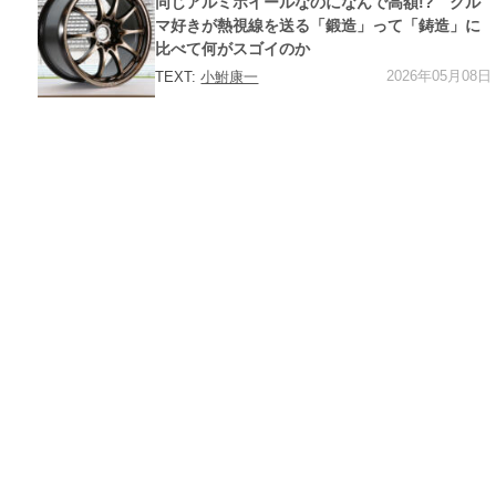
同じアルミホイールなのになんで高額!? クル
リ
ー
マ好きが熱視線を送る「鍛造」って「鋳造」に
比べて何がスゴイのか
2026年05月08日
TEXT:
小鮒康一