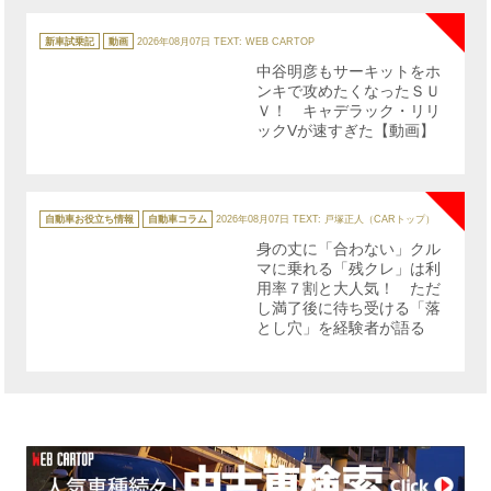
カ
テ
新車試乗記
動画
2026年08月07日
TEXT: WEB CARTOP
ゴ
リ
中谷明彦もサーキットをホ
ー
ンキで攻めたくなったＳＵ
Ｖ！ キャデラック・リリ
ックVが速すぎた【動画】
NE
カ
テ
自動車お役立ち情報
自動車コラム
2026年08月07日
TEXT: 戸塚正人（CARトップ）
ゴ
リ
身の丈に「合わない」クル
ー
マに乗れる「残クレ」は利
用率７割と大人気！ ただ
し満了後に待ち受ける「落
とし穴」を経験者が語る