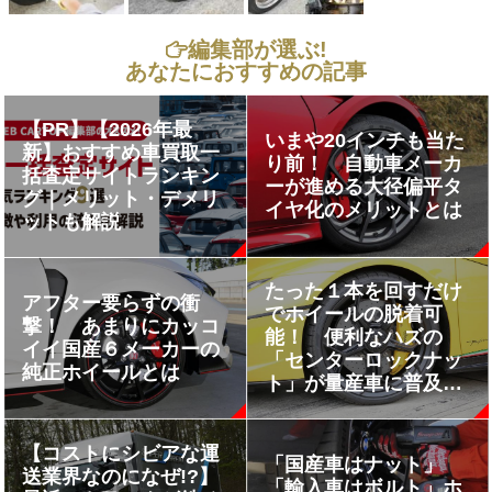
編集部が選ぶ!
あなたにおすすめの記事
【PR】【2026年最
いまや20インチも当た
新】おすすめ車買取一
り前！ 自動車メーカ
括査定サイトランキン
ーが進める大径偏平タ
グ｜メリット・デメリ
イヤ化のメリットとは
ットも解説
たった１本を回すだけ
アフター要らずの衝
でホイールの脱着可
撃！ あまりにカッコ
能！ 便利なハズの
イイ国産６メーカーの
「センターロックナッ
純正ホイールとは
ト」が量産車に普及し
ないワケ
【コストにシビアな運
「国産車はナット」
送業界なのになぜ!?】
「輸入車はボルト」ホ