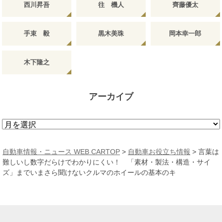
西川昇吾
往 機人
齊藤優太
手束 毅
黒木美珠
岡本幸一郎
木下隆之
アーカイブ
ア
ー
カ
自動車情報・ニュース WEB CARTOP
>
自動車お役立ち情報
>
言葉は
イ
難しいし数字だらけでわかりにくい！ 「素材・製法・構造・サイ
ブ
ズ」までいまさら聞けないクルマのホイールの基本のキ