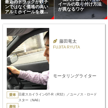
最近のトラックが鉄チ
イールの取り付け方法
ンではなく価格の高い
が異なるワケ
アルミホイールを履く
理由
藤田竜太
FUJITA RYUTA
モータリングライター
日産スカイラインGT-R（R32）／ユーノス・ロード
愛車
スター（NA6）
-
趣味