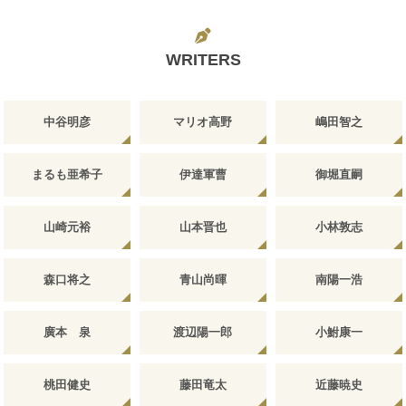
WRITERS
中谷明彦
マリオ高野
嶋田智之
まるも亜希子
伊達軍曹
御堀直嗣
山崎元裕
山本晋也
小林敦志
森口将之
青山尚暉
南陽一浩
廣本 泉
渡辺陽一郎
小鮒康一
桃田健史
藤田竜太
近藤暁史