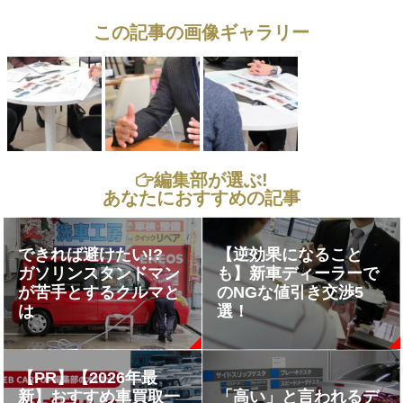
この記事の画像ギャラリー
編集部が選ぶ!
あなたにおすすめの記事
できれば避けたい!?
【逆効果になること
ガソリンスタンドマン
も】新車ディーラーで
が苦手とするクルマと
のNGな値引き交渉5
は
選！
【PR】【2026年最
新】おすすめ車買取一
「高い」と言われるデ