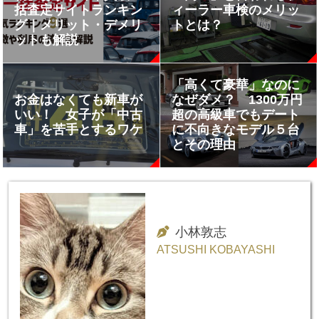
括査定サイトランキン
ィーラー車検のメリッ
グ｜メリット・デメリ
トとは？
ットも解説
「高くて豪華」なのに
お金はなくても新車が
なぜダメ？ 1300万円
いい！ 女子が「中古
超の高級車でもデート
車」を苦手とするワケ
に不向きなモデル５台
とその理由
小林敦志
ATSUSHI KOBAYASHI