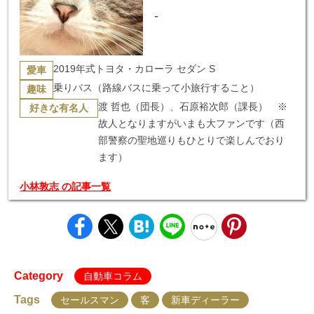
-
2019年式トヨタ・カローラ セダン S
愛車
乗りバス（路線バスに乗って小旅行すること）
趣味
渡 哲也（団長）、石原裕次郎（課長） ※
好きな有名人
故人となりますがいまも大ファンです（西
部警察の聖地巡りもひとりで楽しんでおり
ます）
小林敦志 の記事一覧
Category
自動車コラム
Tags
セールスマン
客
新車ディーラー