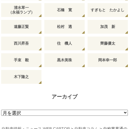
清水草一
石橋 寛
すぎもと たかよし
（永福ランプ）
遠藤正賢
松村 透
加茂 新
西川昇吾
往 機人
齊藤優太
手束 毅
黒木美珠
岡本幸一郎
木下隆之
アーカイブ
ア
ー
カ
自動車情報・ニュース WEB CARTOP
>
自動車コラム
>
自称業界通の