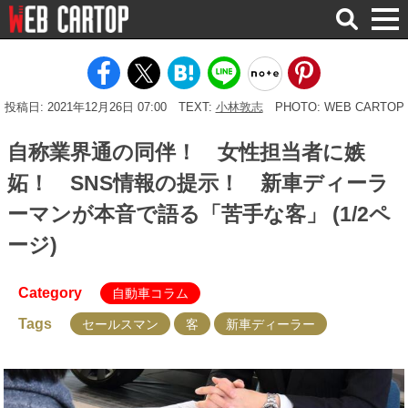
検
索
投稿日: 2021年12月26日 07:00
TEXT:
小林敦志
PHOTO: WEB CARTOP
自称業界通の同伴！ 女性担当者に嫉
妬！ SNS情報の提示！ 新車ディーラ
ーマンが本音で語る「苦手な客」 (1/2ペ
ージ)
Category
自動車コラム
Tags
セールスマン
客
新車ディーラー