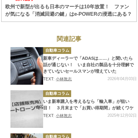
欧州で新型が出るも日本のマーチは10年放置！ ファン
が気になる「消滅回避の鍵」はe-POWERの浸透にある？
関連記事
カ
自動車コラム
テ
ゴ
新車ディーラーで「ADASは……」と聞いたら
リ
ー
話が通じない！ いま自社の製品を十分理解で
きていないセールスマンが増えていた
2026年04月03日
TEXT:
小林敦志
カ
自動車コラム
テ
ゴ
いま新車購入を考えるなら「輸入車」が狙い
リ
ー
目！ ３月末まで「お買い得期間」が続くワケ
2025年12月02日
TEXT:
小林敦志
カ
自動車コラム