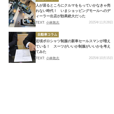
テ
ゴ
人が居るところにクルマをもっていかなきゃ売
リ
ー
れない時代！ いまショッピングモールへのデ
ィーラー出店が効果絶大だった
2025年11月28日
TEXT:
小林敦志
カ
自動車コラム
テ
ゴ
近頃ポロシャツ制服の新車セールスマンが増え
リ
ー
ている！ スーツがいいか制服がいいかを考え
てみた
2025年10月15日
TEXT:
小林敦志