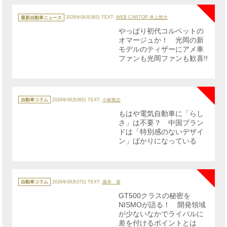
カ
テ
最新自動車ニュース
2026年08月08日
TEXT:
WEB CARTOP 井上悠大
ゴ
リ
やっぱり初代コルベットの
ー
オマージュか！ 光岡の新
モデルのティザーにアメ車
ファンも光岡ファンも歓喜!!
NE
カ
テ
自動車コラム
2026年08月08日
TEXT:
小林敦志
ゴ
リ
もはや電気自動車に「らし
ー
さ」は不要？ 中国ブラン
ドは「特別感のないデザイ
ン」ばかりになっている
NE
カ
テ
自動車コラム
2026年08月07日
TEXT:
廣本 泉
ゴ
リ
GT500クラスの秘密を
ー
NISMOが語る！ 開発領域
が少ないなかでライバルに
差を付けるポイントとは