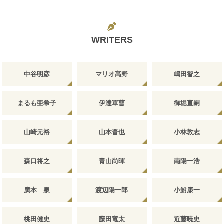
WRITERS
中谷明彦
マリオ高野
嶋田智之
まるも亜希子
伊達軍曹
御堀直嗣
山崎元裕
山本晋也
小林敦志
森口将之
青山尚暉
南陽一浩
廣本 泉
渡辺陽一郎
小鮒康一
桃田健史
藤田竜太
近藤暁史