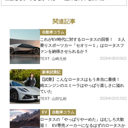
ーカーを運転する方法
関連記事
カ
自動車コラム
テ
ゴ
これがEV時代に対するロータスの回答！ ３人
リ
ー
乗りスポーツカー「セオリー１」はロータスフ
ァンを納得させられるか？
2026年08月06日
TEXT: 山崎元裕
カ
新車試乗記
テ
ゴ
【試乗】こんなロータスはもう本当に最後！
リ
ー
純エンジンのエミーラはやっぱり楽しさに溢れ
ていた
2026年03月23日
TEXT: 山田弘樹
カ
EV
自動車コラム
テ
ゴ
ロータスの「やっぱりやーめた」はむしろ大歓
リ
ー
迎！ EV専売メーカーになるはずのロータスか