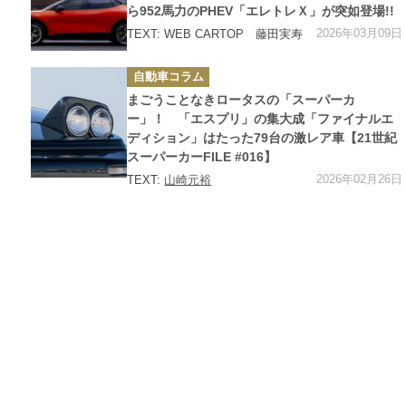
ら952馬力のPHEV「エレトレＸ」が突如登場!!
2026年03月09日
TEXT: WEB CARTOP 藤田実寿
カ
自動車コラム
テ
ゴ
まごうことなきロータスの「スーパーカ
リ
ー
ー」！ 「エスプリ」の集大成「ファイナルエ
ディション」はたった79台の激レア車【21世紀
スーパーカーFILE #016】
2026年02月26日
TEXT:
山崎元裕