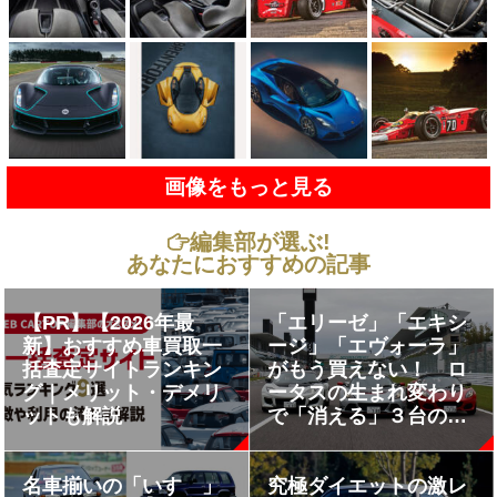
画像をもっと見る
編集部が選ぶ!
あなたにおすすめの記事
【PR】【2026年最
「エリーゼ」「エキシ
新】おすすめ車買取一
ージ」「エヴォーラ」
括査定サイトランキン
がもう買えない！ ロ
グ｜メリット・デメリ
ータスの生まれ変わり
ットも解説
で「消える」３台の名
車とは
名車揃いの「いすゞ」
究極ダイエットの激レ