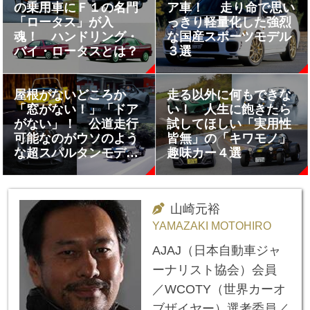
の乗用車にＦ１の名門
ア車！ 走り命で思い
「ロータス」が入
っきり軽量化した強烈
魂！ ハンドリング・
な国産スポーツモデル
バイ・ロータスとは？
３選
屋根がないどころか
走る以外に何もできな
「窓がない！」「ドア
い！ 人生に飽きたら
がない」！ 公道走行
試してほしい「実用性
可能なのがウソのよう
皆無」の「キワモノ」
な超スパルタンモデル
趣味カー４選
４選
山崎元裕
YAMAZAKI MOTOHIRO
AJAJ（日本自動車ジャ
ーナリスト協会）会員
／WCOTY（世界カーオ
ブザイヤー）選考委員／