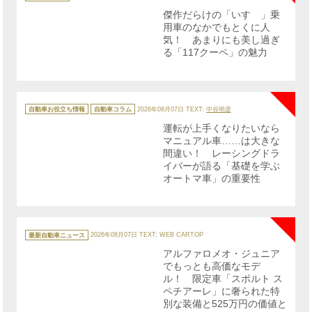
ゴ
リ
傑作だらけの「いすゞ」乗
ー
用車のなかでもとくに人
気！ あまりにも美し過ぎ
る「117クーペ」の魅力
NE
カ
テ
自動車お役立ち情報
自動車コラム
2026年08月07日
TEXT:
中谷明彦
ゴ
リ
運転が上手くなりたいなら
ー
マニュアル車……は大きな
間違い！ レーシングドラ
イバーが語る「基礎を学ぶ
オートマ車」の重要性
NE
カ
テ
最新自動車ニュース
2026年08月07日
TEXT: WEB CARTOP
ゴ
リ
アルファロメオ・ジュニア
ー
でもっとも高価なモデ
ル！ 限定車「スポルト ス
ペチアーレ」に奢られた特
別な装備と525万円の価値と