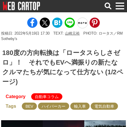
検
索
投稿日: 2022年5月19日 17:30
TEXT:
山崎元裕
PHOTO: ロータス／RM
Sotheby's
180度の方向転換は「ロータスらしさゼ
ロ」！ それでもEVへ満振りの新たな
クルマたちが気になって仕方ない (1/2ペ
ージ)
Category
自動車コラム
Tags
BEV
ハイパーカー
輸入車
電気自動車