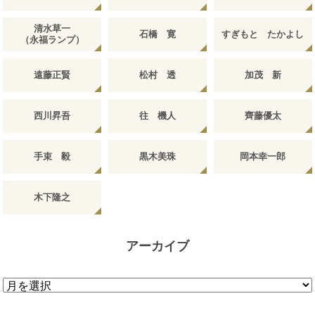
清水草一
石橋 寛
すぎもと たかよし
（永福ランプ）
遠藤正賢
松村 透
加茂 新
西川昇吾
往 機人
齊藤優太
手束 毅
黒木美珠
岡本幸一郎
木下隆之
アーカイブ
ア
ー