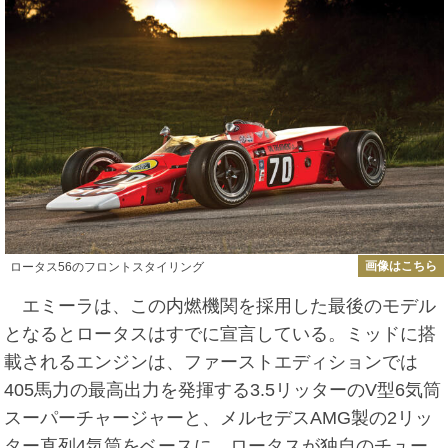
画像はこちら
ロータス56のフロントスタイリング
エミーラは、この内燃機関を採用した最後のモデル
となるとロータスはすでに宣言している。ミッドに搭
載されるエンジンは、ファーストエディションでは
405馬力の最高出力を発揮する3.5リッターのV型6気筒
スーパーチャージャーと、メルセデスAMG製の2リッ
ター直列4気筒をベースに、ロータスが独自のチュー