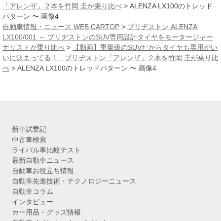
ブ
「アレンザ」２本を竹岡 圭が乗り比べ
>
ALENZA LX100のトレッド
パターン 〜 画像4
自動車情報・ニュース WEB CARTOP
>
ブリヂストン ALENZA
LX100/001 ～ ブリヂストンのSUV専用設計タイヤをモータージャー
ナリストが乗り比べ
>
【動画】重量級のSUVだからタイヤも専用がい
いに決まってる！ ブリヂストン「アレンザ」２本を竹岡 圭が乗り比
べ
>
ALENZA LX100のトレッドパターン 〜 画像4
新車試乗記
中古車検索
ライバル車比較テスト
最新自動車ニュース
自動車お役立ち情報
自動車先進技術・テクノロジーニュース
自動車コラム
インタビュー
カー用品・グッズ情報