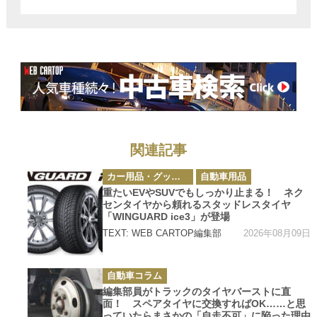
を造り続けてき
たMoty’sだから
こそできる取り
組みだった
関連記事
カ
カー用品・グッズ情報
自動車用品
テ
ゴ
重たいEVやSUVでもしっかり止まる！ ネク
リ
センタイヤから頼れるスタッドレスタイヤ
ー
「WINGUARD ice3」が登場
2026年08月09日
TEXT: WEB CARTOP編集部
カ
自動車コラム
テ
ゴ
編集部員がトラックのタイヤバーストに直
リ
面！ スペアタイヤに交換すればOK……と思
ー
っていたらまさかの「自走不可」に陥った理由