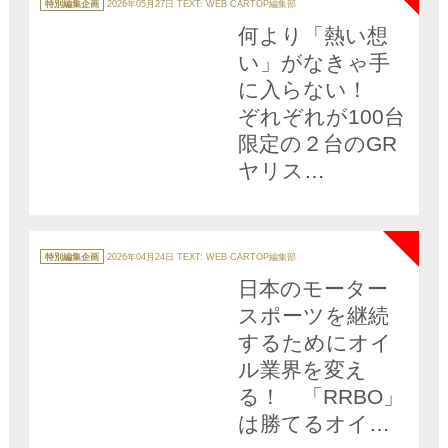
テ
特別編集企画
2026年05月27日
TEXT: WEB CARTOP編集部
ゴ
画】
リ
何より「熱い想
ー
い」がなきゃ手
に入らない！
ぞれぞれが100台
限定の２台のGR
ヤリス
「MORIZO RR」
NEW
「セバスチャ
ン・オジエ 9x ワ
カ
テ
特別編集企画
2026年04月24日
TEXT: WEB CARTOP編集部
ゴ
ールドチャンピ
リ
日本のモーター
ー
オンエディショ
スポーツを継続
ン」が堂々登場
するためにオイ
ル業界を変え
る！ 「RRBO」
は勝てるオイル