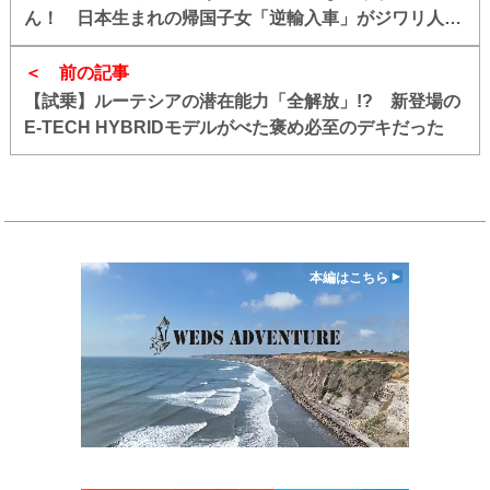
ん！ 日本生まれの帰国子女「逆輸入車」がジワリ人気
なワケ
前の記事
【試乗】ルーテシアの潜在能力「全解放」!? 新登場の
E-TECH HYBRIDモデルがべた褒め必至のデキだった
本編はこちら