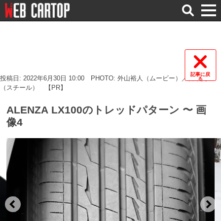
検
索
記事に戻
投稿日: 2022年6月30日 10:00
PHOTO: 外山裕人（ムービー）／宮本賢二
る
（スチール）
【PR】
ALENZA LX100のトレッドパターン 〜 画
像4