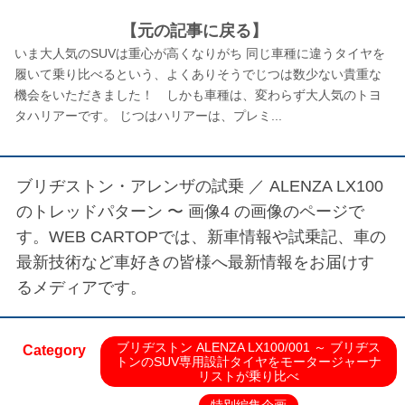
【元の記事に戻る】
いま大人気のSUVは重心が高くなりがち 同じ車種に違うタイヤを
履いて乗り比べるという、よくありそうでじつは数少ない貴重な
機会をいただきました！ しかも車種は、変わらず大人気のトヨ
タハリアーです。 じつはハリアーは、プレミ...
ブリヂストン・アレンザの試乗 ／
ALENZA LX100
のトレッドパターン 〜 画像4
の画像のページで
す。WEB CARTOPでは、新車情報や試乗記、車の
最新技術など車好きの皆様へ最新情報をお届けす
るメディアです。
ブリヂストン ALENZA LX100/001 ～ ブリヂス
Category
トンのSUV専用設計タイヤをモータージャーナ
リストが乗り比べ
特別編集企画