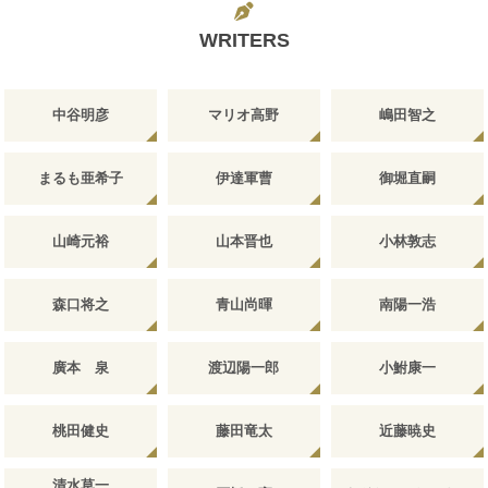
WRITERS
中谷明彦
マリオ高野
嶋田智之
まるも亜希子
伊達軍曹
御堀直嗣
山崎元裕
山本晋也
小林敦志
森口将之
青山尚暉
南陽一浩
廣本 泉
渡辺陽一郎
小鮒康一
桃田健史
藤田竜太
近藤暁史
清水草一