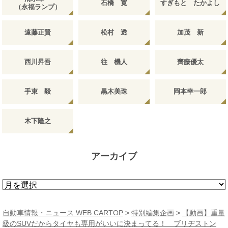
石橋 寛
すぎもと たかよし
（永福ランプ）
遠藤正賢
松村 透
加茂 新
西川昇吾
往 機人
齊藤優太
手束 毅
黒木美珠
岡本幸一郎
木下隆之
アーカイブ
ア
ー
カ
自動車情報・ニュース WEB CARTOP
>
特別編集企画
>
【動画】重量
イ
級のSUVだからタイヤも専用がいいに決まってる！ ブリヂストン