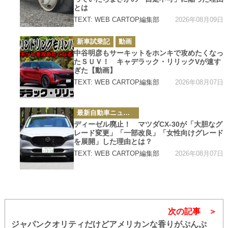
とは
2026年08月09日
TEXT: WEB CARTOP編集部
カ
新車試乗記
動画
テ
ゴ
中谷明彦もサーキットをホンキで攻めたくなっ
リ
たＳＵＶ！ キャデラック・リリックVが速す
ー
ぎた【動画】
2026年08月07日
TEXT: WEB CARTOP編集部
カ
最新自動車ニュース
テ
ゴ
ディーゼル廃止！ マツダCX-30が「大胆なグ
リ
レード変更」「一部改良」「女性向けグレード
ー
を展開」した理由とは？
2026年08月07日
TEXT: WEB CARTOP編集部
次の記事
ジャパンクオリティだけどアメリカンな香りがぷんぷ