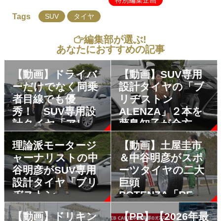
Tags
SUV
タイヤ
編集部が選ぶ!
あなたにおすすめの記事
【動画】ドライバ
【動画】SUV専用
ーだけでなく同乗
設計タイヤの「ブ
者目線でも優
リヂストン
秀！ SUV専用設
ALENZA」２本を
計タイヤ「アレン
藤島知子が全方位
ザ」２本にまるも
チェック！
【PR】
理論派モータージ
【動画】土屋圭市
亜希子が試乗
【PR】
ャーナリストの中
＆中谷明彦がスポ
谷明彦がSUV専用
ーツタイヤの二大
設計タイヤ「ブリ
巨頭
ヂストン
POTENZA「RE-
ALENZA」2本を比
71RS」「S007A」
【動画】ドリキン
【PR】【2026年最
較試乗
を全開比較試乗
【PR】