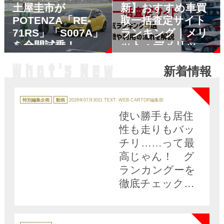
土屋圭市が
新】おすすめ車買
【PR】
POTENZA「RE-
取一括査定サイト
71RS」「S007A」
ランキング｜メリ
を全開試乗！ 筑
ット・デメリット
波サーキットで性
も解説
新着情報
能を斬る
【PR】
NEW
カ
テ
特別編集企画
動画
2026年07月30日
TEXT: WEB CARTOP編集部
ゴ
リ
使い勝手も居住
ー
性も走りもバッ
チリ……って最
高じゃん！ グ
ランカングーを
徹底チェックし
たら魅力しかな
NEW
かった 黒木美
珠×石田貴臣【動
カ