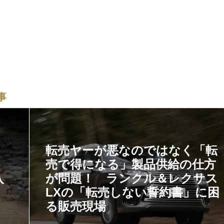
事
転売ヤーが悪なのではなく「転
！
売で得になる」製品供給の仕方
入
が問題！ ランクル＆レクサス
LXの「転売しない誓約書」に困
る販売現場