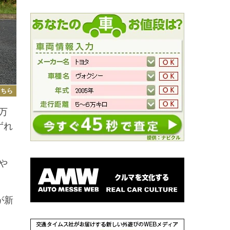
こちら
万
ずれ
や
が新