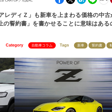
WEB CARTOP／写真AC
アレディＺ」も新車を上まわる価格の中古
止の誓約書」を書かせることに意味はある
Category
Tags
自動車コラム
新車
誓約書