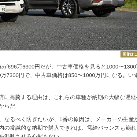
画像は
96万6300円だが、中古車価格を見ると1000〜1300
7300円で、中古車価格は850〜1000万円になる。い
2倍に高騰する理由は、これらの車種が納期の大幅な遅延
からだ。
。なるべく防ぎたいが、1番の原因は、メーカーの生産
内の常識的な納期で購入できれば、需給バランスも崩れ
を混乱させる心配もない。