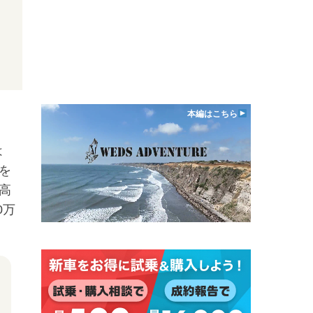
本編はこちら
は
を
高
0万