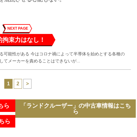
NEXT PAGE
的拘束力はなし！
る可能性がある 今はコロナ禍によって半導体を始めとする各種の
てメーカーを責めることはできないが...
1
2
>
ちら
「ランドクルーザー」の中古車情報はこち
ら
ちら