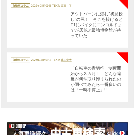
カ
テ
自動車コラム
2026年08月09日
TEXT: 原田 了
ゴ
リ
アウトバーンに潜む“初見殺
ー
し”の罠！ そこを抜けると
F1にバイクにコンコルドま
でが居並ぶ最強博物館が待
っていた
NE
カ
テ
自動車コラム
2026年08月09日
TEXT:
藤田竜太
ゴ
リ
「自転車の青切符」制度開
ー
始から３カ月！ どんな違
反が何件取り締まられたの
か調べてみたら一番多いの
は「一時不停止」!!