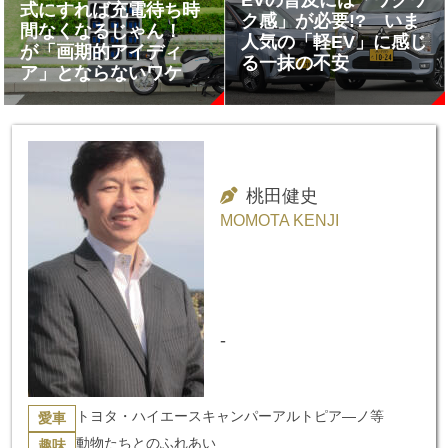
式にすれば充電待ち時
ク感」が必要!? いま
間なくなるじゃん！
人気の「軽EV」に感じ
が「画期的アイディ
る一抹の不安
ア」とならないワケ
桃田健史
MOMOTA KENJI
-
トヨタ・ハイエースキャンパーアルトピア―ノ等
愛車
動物たちとのふれあい
趣味