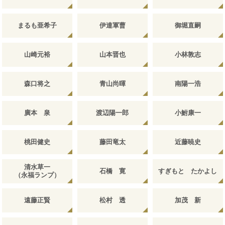
まるも亜希子
伊達軍曹
御堀直嗣
山崎元裕
山本晋也
小林敦志
森口将之
青山尚暉
南陽一浩
廣本 泉
渡辺陽一郎
小鮒康一
桃田健史
藤田竜太
近藤暁史
清水草一
石橋 寛
すぎもと たかよし
（永福ランプ）
遠藤正賢
松村 透
加茂 新