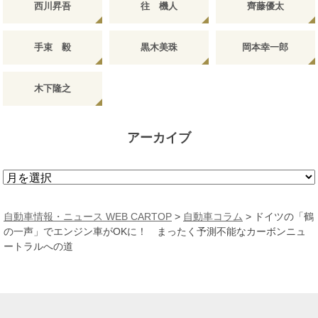
西川昇吾
往 機人
齊藤優太
手束 毅
黒木美珠
岡本幸一郎
木下隆之
アーカイブ
ア
ー
カ
自動車情報・ニュース WEB CARTOP
>
自動車コラム
>
ドイツの「鶴
イ
の一声」でエンジン車がOKに！ まったく予測不能なカーボンニュ
ブ
ートラルへの道