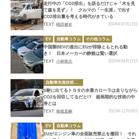
ゴ
走行中の「CO2排出」を語るだけじゃ「木を見
リ
ー
て森を見ず」！ クルマの「一生涯」で出す
CO2排出量を考える時代がきている
2024年07月13日
TEXT:
桃田健史
カ
EV
自動車コラム
その他コラム
テ
ゴ
中国製BEVの進出にEUが排除ともとれる動
リ
ー
き！ 日本メーカーの静観は賢い選択
2024年04月17日
TEXT:
小林敦志
カ
自動車先進技術・テクノロジーニュース
テ
ゴ
S耐に出てるトヨタの水素カローラは走りながら
リ
ー
CO2を回収してるだと!? 超画期的な技術の中
身とは
2023年12月03日
TEXT:
御堀直嗣
カ
EV
自動車コラム
テ
ゴ
EUがエンジン車の全面販売禁止を撤回！ それ
リ