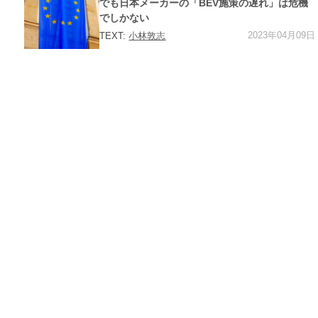
ー
でも日本メーカーの「BEV施策の遅れ」は危機
でしかない
2023年04月09日
TEXT:
小林敦志