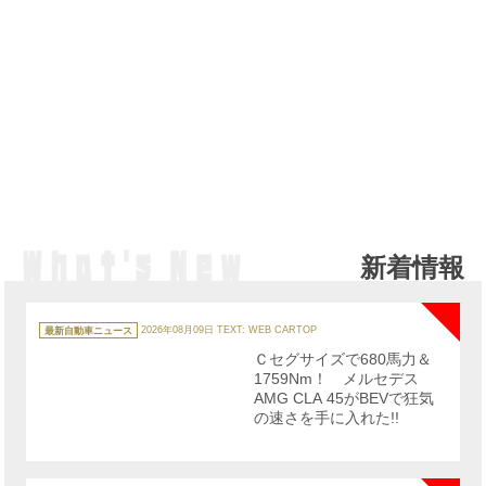
新着情報
NE
カ
テ
最新自動車ニュース
2026年08月09日
TEXT: WEB CARTOP
ゴ
リ
Ｃセグサイズで680馬力＆
ー
1759Nm！ メルセデス
AMG CLA 45がBEVで狂気
の速さを手に入れた!!
NE