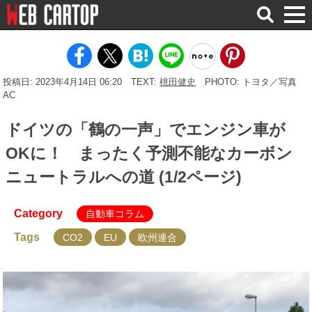
検
索
投稿日: 2023年4月14日 06:20
TEXT:
桃田健史
PHOTO: トヨタ／写真
AC
ドイツの「鶴の一声」でエンジン車が
OKに！ まったく予測不能なカーボン
ニュートラルへの道 (1/2ページ)
Category
自動車コラム
Tags
CO2
EU
欧州連合