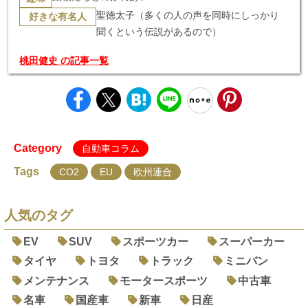
聖徳太子（多くの人の声を同時にしっかり
好きな有名人
聞くという伝説があるので）
桃田健史 の記事一覧
Category
自動車コラム
Tags
CO2
EU
欧州連合
人気のタグ
EV
SUV
スポーツカー
スーパーカー
タイヤ
トヨタ
トラック
ミニバン
メンテナンス
モータースポーツ
中古車
名車
国産車
新車
日産