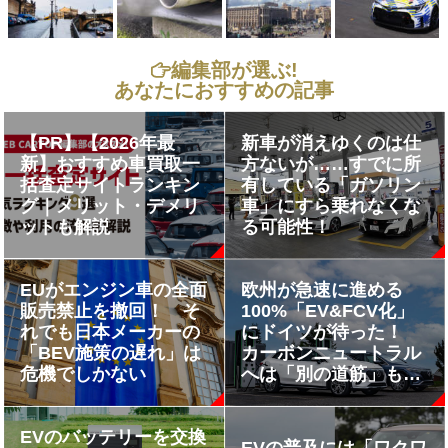
編集部が選ぶ!
あなたにおすすめの記事
【PR】【2026年最
新車が消えゆくのは仕
新】おすすめ車買取一
方ないが……すでに所
括査定サイトランキン
有している「ガソリン
グ｜メリット・デメリ
車」にすら乗れなくな
ットも解説
る可能性！
EUがエンジン車の全面
欧州が急速に進める
販売禁止を撤回！ そ
100%「EV&FCV化」
れでも日本メーカーの
にドイツが待った！
「BEV施策の遅れ」は
カーボンニュートラル
危機でしかない
へは「別の道筋」も必
要か
EVのバッテリーを交換
EVの普及には「ワクワ