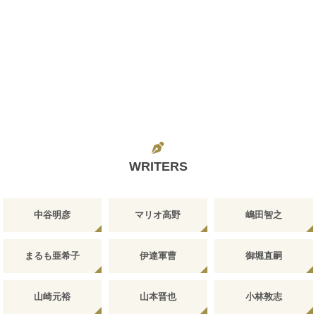
WRITERS
中谷明彦
マリオ高野
嶋田智之
まるも亜希子
伊達軍曹
御堀直嗣
山崎元裕
山本晋也
小林敦志