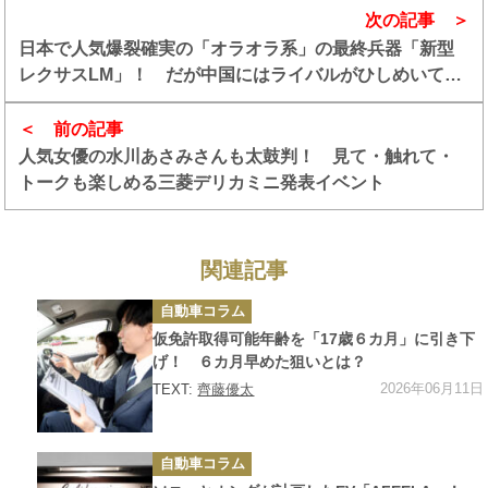
次の記事
日本で人気爆裂確実の「オラオラ系」の最終兵器「新型
レクサスLM」！ だが中国にはライバルがひしめいてい
た
前の記事
人気女優の水川あさみさんも太鼓判！ 見て・触れて・
トークも楽しめる三菱デリカミニ発表イベント
関連記事
カ
自動車コラム
テ
ゴ
仮免許取得可能年齢を「17歳６カ月」に引き下
リ
ー
げ！ ６カ月早めた狙いとは？
2026年06月11日
TEXT:
齊藤優太
カ
自動車コラム
テ
ゴ