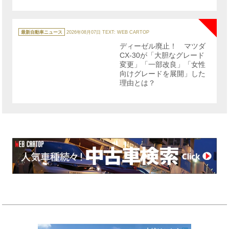
NE
カ
テ
最新自動車ニュース
2026年08月07日
TEXT: WEB CARTOP
ゴ
リ
ディーゼル廃止！ マツダ
ー
CX-30が「大胆なグレード
変更」「一部改良」「女性
向けグレードを展開」した
理由とは？