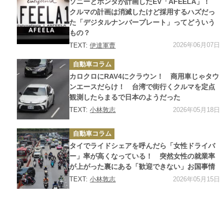
ソニーとホンダが計画したEV「AFEELA」！
リ
ー
クルマの計画は消滅したけど採用するハズだっ
た「デジタルナンバープレート」ってどういう
もの？
2026年06月07日
TEXT:
伊達軍曹
カ
自動車コラム
テ
ゴ
カロクロにRAV4にクラウン！ 商用車じゃタウ
リ
ー
ンエースだらけ！ 台湾で街行くクルマを定点
観測したらまるで日本のようだった
2026年05月18日
TEXT:
小林敦志
カ
自動車コラム
テ
ゴ
タイでライドシェアを呼んだら「女性ドライバ
リ
ー
ー」率が高くなっている！ 突然女性の就業率
が上がった裏にある「歓迎できない」お国事情
2026年05月15日
TEXT:
小林敦志