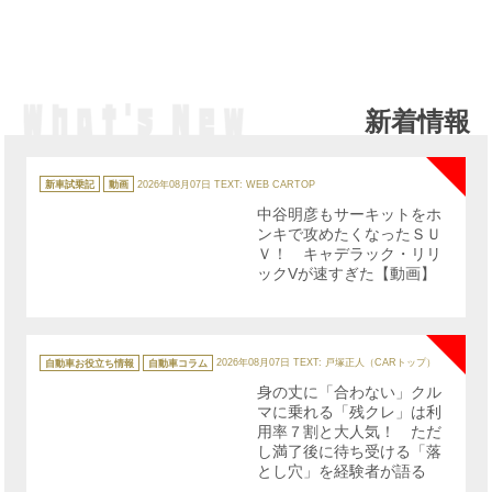
新着情報
NE
カ
テ
新車試乗記
動画
2026年08月07日
TEXT: WEB CARTOP
ゴ
リ
中谷明彦もサーキットをホ
ー
ンキで攻めたくなったＳＵ
Ｖ！ キャデラック・リリ
ックVが速すぎた【動画】
NE
カ
テ
自動車お役立ち情報
自動車コラム
2026年08月07日
TEXT: 戸塚正人（CARトップ）
ゴ
リ
身の丈に「合わない」クル
ー
マに乗れる「残クレ」は利
用率７割と大人気！ ただ
し満了後に待ち受ける「落
とし穴」を経験者が語る