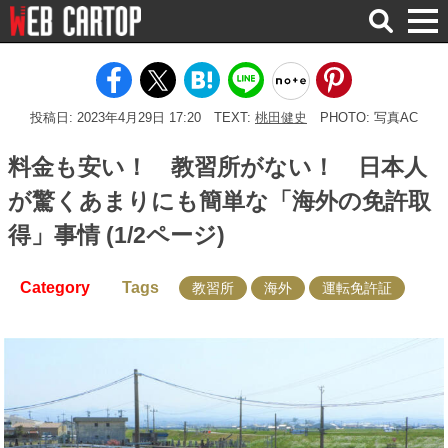
検
索
投稿日: 2023年4月29日 17:20
TEXT:
桃田健史
PHOTO: 写真AC
料金も安い！ 教習所がない！ 日本人
が驚くあまりにも簡単な「海外の免許取
得」事情 (1/2ページ)
Category
Tags
教習所
海外
運転免許証