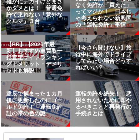
確かにデカイけどまさ
なく免許が「買えた」
かダメとは！ 普通免
ってマジか！ 日本じ
許で乗れない「意外な
ゃ考えられない新興国
クルマ」３台
の「運転免許」事情
【PR】【2026年最
【今さら聞けない】旅
新】おすすめ車買取一
行中に海外でドライブ
括査定サイトランキン
してみたい場合どうす
グ｜メリット・デメリ
ればいい？
ットも解説
違反で捕まった１カ月
運転免許を紛失！ 悪
後に更新したのにゴー
用されないために即や
ルド免許！ 運転免許
るべきことと再発行の
証の帯の色の謎
手続きとは