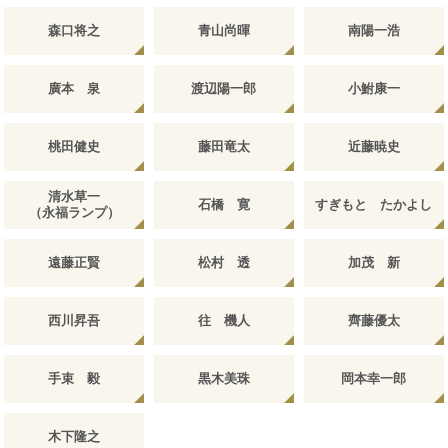
森口将之
青山尚暉
南陽一浩
廣本 泉
渡辺陽一郎
小鮒康一
桃田健史
藤田竜太
近藤暁史
清水草一
石橋 寛
すぎもと たかよし
（永福ランプ）
遠藤正賢
松村 透
加茂 新
西川昇吾
往 機人
齊藤優太
手束 毅
黒木美珠
岡本幸一郎
木下隆之