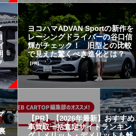
イ
ヨコハマADVAN Sportの新作を
ヨ
レーシングドライバーの谷口信
イ
輝がチェック！ 旧型との比較
明
で見えた驚くべき進化とは？
ク
【PR】
マ
【PR】【2026年最新】おすすめ
車買取一括査定サイトランキン
裏
グ｜メリット・デメリットも解