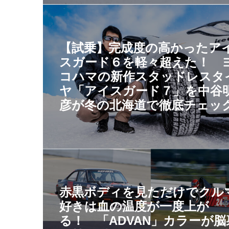
【試乗】完成度の高かったア
スガード６を軽々超えた！ 
コハマの新作スタッドレスタ
ヤ「アイスガード７」を中谷
彦が冬の北海道で徹底チェッ
赤黒ボディを見ただけでクル
好きは血の温度が一度上が
る！ 「ADVAN」カラーが脳