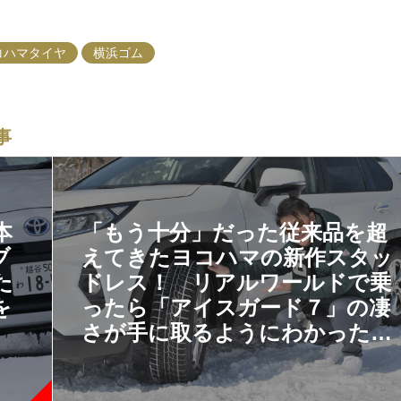
コハマタイヤ
横浜ゴム
事
本
「もう十分」だった従来品を超
ブ
えてきたヨコハマの新作スタッ
た
ドレス！ リアルワールドで乗
を
ったら「アイスガード７」の凄
さが手に取るようにわかった
【PR】