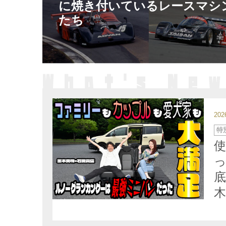
に焼き付いているレースマシ
たち
20
カ
特
テ
ゴ
リ
ー
木