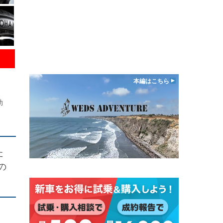
本編はこちら
助
た
の