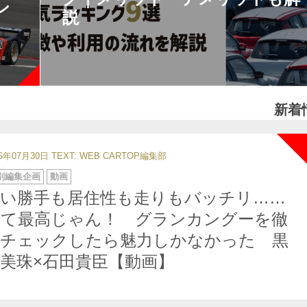
ン
説
新着
26年07月30日
TEXT: WEB CARTOP編集部
別編集企画
動画
使い勝手も居住性も走りもバッチリ……
って最高じゃん！ グランカングーを徹
底チェックしたら魅力しかなかった 黒
美珠×石田貴臣【動画】