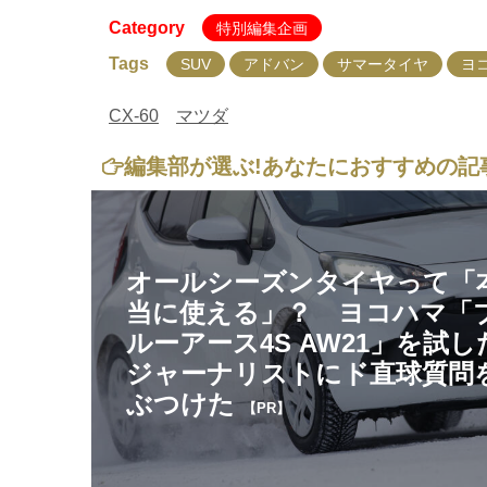
Category
特別編集企画
Tags
SUV
アドバン
サマータイヤ
ヨ
CX-60
マツダ
編集部が選ぶ!
あなたにおすすめの記
オールシーズンタイヤって「
当に使える」？ ヨコハマ「
ルーアース4S AW21」を試し
ジャーナリストにド直球質問
ぶつけた
【PR】