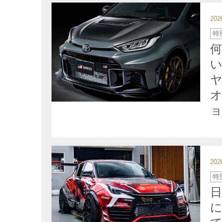
20
カ
特
テ
ゴ
リ
ー
い
ヤ
オ
20
カ
特
テ
ゴ
リ
ー
に